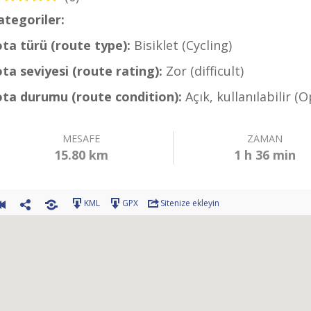
ategoriler:
Bisiklet – Dalaman Rotaları (Cycling – 
ota türü (route type):
Bisiklet (Cycling)
ota seviyesi (route rating):
Zor (difficult)
ota durumu (route condition):
Açık, kullanılabilir (
MESAFE
ZAMAN
15.80 km
1 h 36 min
KML
GPX
Sitenize ekleyin