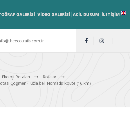
TOĞRAF GALERİSİ
VİDEO GALERİSİ
ACİL DURUM
İLETIŞIM
nfo@theecotrails.com.tr
 Ekoloji Rotaları
Rotalar
otası Çöğmen-Tuzla beli Nomads Route (16 km)