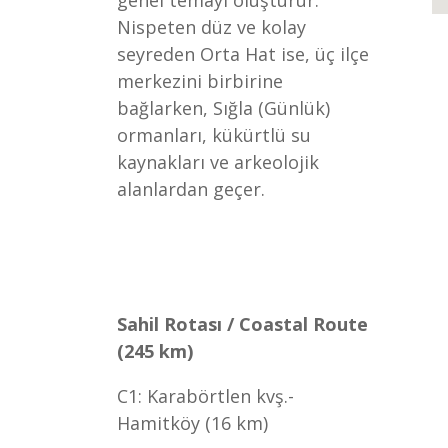
genel temayı oluşturur.
Nispeten düz ve kolay
seyreden Orta Hat ise, üç ilçe
merkezini birbirine
bağlarken, Sığla (Günlük)
ormanları, kükürtlü su
kaynakları ve arkeolojik
alanlardan geçer.
Sahil Rotası / Coastal Route
(245 km)
C1: Karabörtlen kvş.-
Hamitköy (16 km)