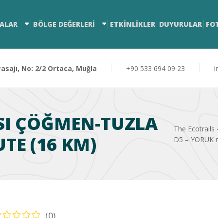
ALAR
BÖLGE DEĞERLERİ
ETKİNLİKLER
DUYURULAR
FO
sajı, No: 2/2 Ortaca, Muğla
+90 533 694 09 23
i
SI ÇÖĞMEN-TUZLA
The Ecotrails -
TE (16 KM)
D5 – YÖRÜK r
(0)