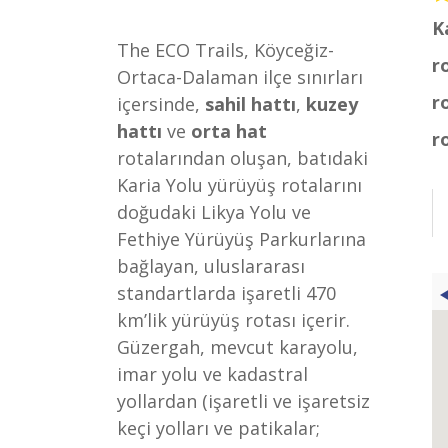
K
The ECO Trails, Köyceğiz-
r
Ortaca-Dalaman ilçe sınırları
r
içersinde,
sahil hattı
,
kuzey
hattı
ve
orta hat
r
rotalarından oluşan, batıdaki
Karia Yolu yürüyüş rotalarını
doğudaki Likya Yolu ve
Fethiye Yürüyüş Parkurlarına
bağlayan, uluslararası
standartlarda işaretli 470
km’lik yürüyüş rotası içerir.
Güzergah, mevcut karayolu,
imar yolu ve kadastral
yollardan (işaretli ve işaretsiz
keçi yolları ve patikalar;