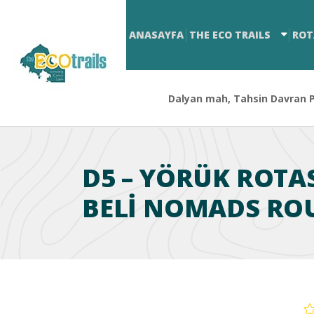
ANASAYFA
THE ECO TRAILS
ROT
Dalyan mah, Tahsin Davran Pa
D5 – YÖRÜK ROTA
BELI NOMADS ROU