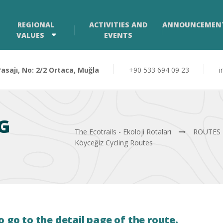
REGIONAL
ACTIVITIES AND
ANNOUNCEMEN
VALUES
EVENTS
sajı, No: 2/2 Ortaca, Muğla
+90 533 694 09 23
i
G
The Ecotrails - Ekoloji Rotaları
ROUTES
Köyceğiz Cycling Routes
o go to the detail page of the route.