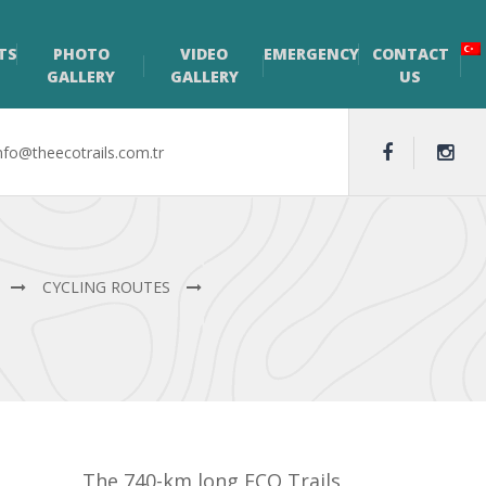
TS
PHOTO
VIDEO
EMERGENCY
CONTACT
GALLERY
GALLERY
US
nfo@theecotrails.com.tr
CYCLING ROUTES
The 740-km long ECO Trails