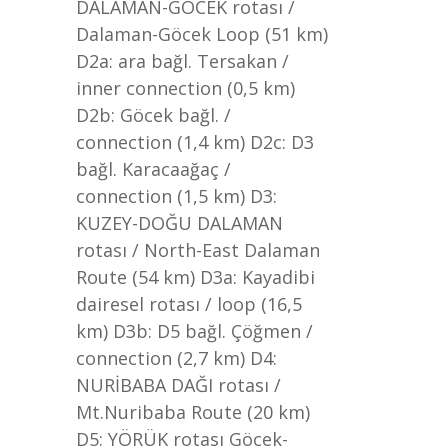
DALAMAN-GÖCEK rotası /
Dalaman-Göcek Loop (51 km)
D2a: ara bağl. Tersakan /
inner connection (0,5 km)
D2b: Göcek bağl. /
connection (1,4 km) D2c: D3
bağl. Karacaağaç /
connection (1,5 km) D3:
KUZEY-DOĞU DALAMAN
rotası / North-East Dalaman
Route (54 km) D3a: Kayadibi
dairesel rotası / loop (16,5
km) D3b: D5 bağl. Çöğmen /
connection (2,7 km) D4:
NURİBABA DAĞI rotası /
Mt.Nuribaba Route (20 km)
D5: YÖRÜK rotası Göcek-