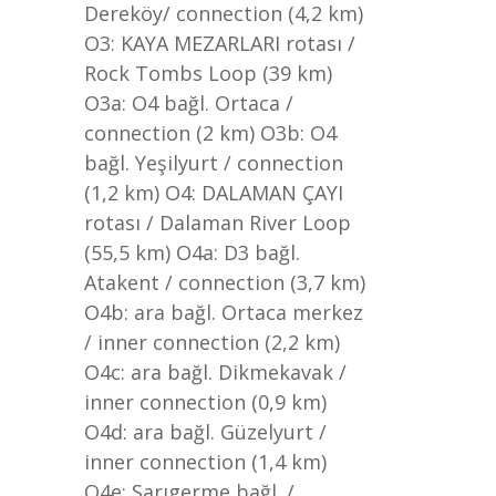
Dereköy/ connection (4,2 km)
O3: KAYA MEZARLARI rotası /
Rock Tombs Loop (39 km)
O3a: O4 bağl. Ortaca /
connection (2 km) O3b: O4
bağl. Yeşilyurt / connection
(1,2 km) O4: DALAMAN ÇAYI
rotası / Dalaman River Loop
(55,5 km) O4a: D3 bağl.
Atakent / connection (3,7 km)
O4b: ara bağl. Ortaca merkez
/ inner connection (2,2 km)
O4c: ara bağl. Dikmekavak /
inner connection (0,9 km)
O4d: ara bağl. Güzelyurt /
inner connection (1,4 km)
O4e: Sarıgerme bağl. /