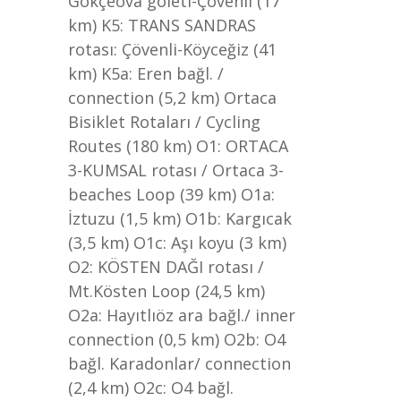
Gökçeova göleti-Çövenli (17
km) K5: TRANS SANDRAS
rotası: Çövenli-Köyceğiz (41
km) K5a: Eren bağl. /
connection (5,2 km) Ortaca
Bisiklet Rotaları / Cycling
Routes (180 km) O1: ORTACA
3-KUMSAL rotası / Ortaca 3-
beaches Loop (39 km) O1a:
İztuzu (1,5 km) O1b: Kargıcak
(3,5 km) O1c: Aşı koyu (3 km)
O2: KÖSTEN DAĞI rotası /
Mt.Kösten Loop (24,5 km)
O2a: Hayıtlıöz ara bağl./ inner
connection (0,5 km) O2b: O4
bağl. Karadonlar/ connection
(2,4 km) O2c: O4 bağl.