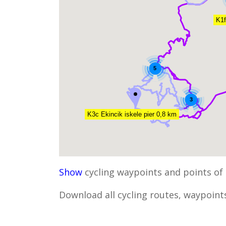
K1f
5
3
K3c Ekincik iskele pier 0,8 km
Show
cycling waypoints and points of 
Download all cycling routes, waypoints