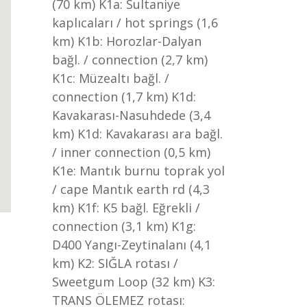
(70 km) K1a: Sultaniye
kaplıcaları / hot springs (1,6
km) K1b: Horozlar-Dalyan
bağl. / connection (2,7 km)
K1c: Müzealtı bağl. /
connection (1,7 km) K1d:
Kavakarası-Nasuhdede (3,4
km) K1d: Kavakarası ara bağl.
/ inner connection (0,5 km)
K1e: Mantık burnu toprak yol
/ cape Mantık earth rd (4,3
km) K1f: K5 bağl. Eğrekli /
connection (3,1 km) K1g:
D400 Yangı-Zeytinalanı (4,1
km) K2: SIĞLA rotası /
Sweetgum Loop (32 km) K3:
TRANS ÖLEMEZ rotası: