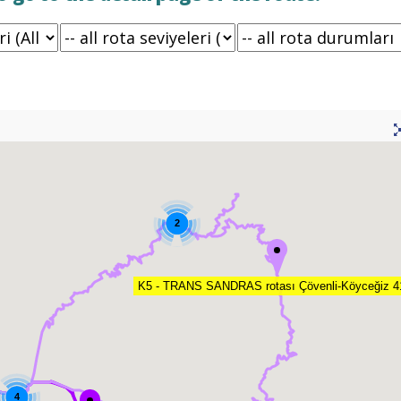
2
K5 - TRANS SANDRAS rotası Çövenli-Köyceğiz 
4