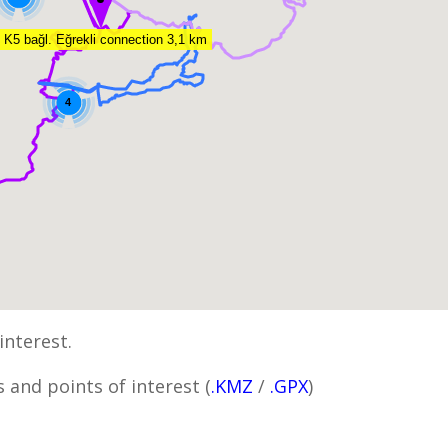
 K5 bağl. Eğrekli connection 3,1 km
4
interest.
 and points of interest (
.KMZ
/
.GPX
)