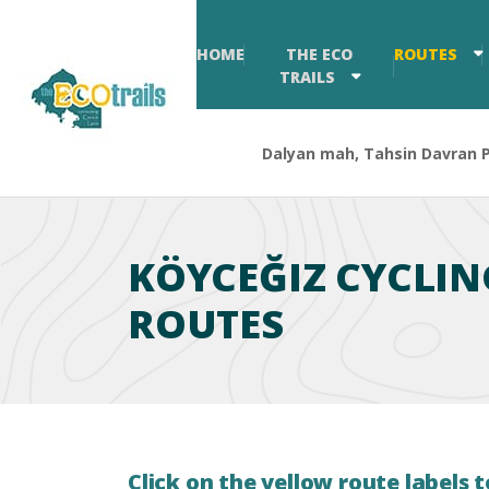
HOME
THE ECO
ROUTES
TRAILS
Dalyan mah, Tahsin Davran Pa
KÖYCEĞIZ CYCLIN
ROUTES
Click on the yellow route labels t