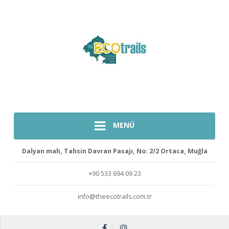
MENÜ
Dalyan mah, Tahsin Davran Pasajı, No: 2/2 Ortaca, Muğla
+90 533 694 09 23
info@theecotrails.com.tr