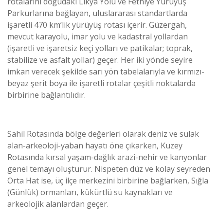
rotalarını doğudaki Likya Yolu ve Fethiye Yürüyüş
Parkurlarına bağlayan, uluslararası standartlarda
işaretli 470 km’lik yürüyüş rotası içerir. Güzergah,
mevcut karayolu, imar yolu ve kadastral yollardan
(işaretli ve işaretsiz keçi yolları ve patikalar; toprak,
stabilize ve asfalt yollar) geçer. Her iki yönde seyire
imkan verecek şekilde sarı yön tabelalarıyla ve kırmızı-
beyaz şerit boya ile işaretli rotalar çeşitli noktalarda
birbirine bağlantılıdır.
Sahil Rotasında bölge değerleri olarak deniz ve sulak
alan-arkeoloji-yaban hayatı öne çıkarken, Kuzey
Rotasında kırsal yaşam-dağlık arazi-nehir ve kanyonlar
genel temayı oluşturur. Nispeten düz ve kolay seyreden
Orta Hat ise, üç ilçe merkezini birbirine bağlarken, Sığla
(Günlük) ormanları, kükürtlü su kaynakları ve
arkeolojik alanlardan geçer.