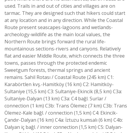
used. Trails in and out of cities and villages are on
tarmac. They are designed such that hikers could start
at any location and in any direction. While the Coastal
Route present seascapes-lagoons and wetlands-
archeology-wildlife as the main local values, the
Northern Route brings forward the rural life-
mountainous sections-rivers and canyons. Relatively
flat and easier Middle Route, which connects the three
towns, passes through the protected endemic
Sweetgum forests, thermal springs and ancient
remains. Sahil Rotası / Coastal Route (245 km) C1:
Karabörtlen kvş.-Hamitköy (16 km) C2: Hamitköy-
Sultaniye (15,5 km) C3: Sultaniye-Ekincik (8,5 km) C3a:
Sultaniye-Dalyan (13 km) C3a: C4 bağl. Surlar /
connection (1 km) C3b: Trans Ölemez (7 km) C3b: Trans
Ölemez-Kale bağl. / connection (1,5 km) C4: Ekincik-
Çandır-Dalyan (16 km) C4a: İztuzu kumsalı (6 km) C4b:
Dalyan iç bağl. / inner connection (1,5 km) C5: Dalyan-