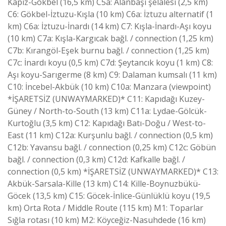
Kapız-Gökbel (16,5 km) C5a: Alanbaşı şelalesi (2,5 km)
C6: Gökbel-İztuzu-Kışla (10 km) C6a: İztuzu alternatif (1
km) C6a: İztuzu-İnardı (14 km) C7: Kışla-İnardı-Aşı koyu
(10 km) C7a: Kışla-Kargıcak bağl. / connection (1,25 km)
C7b: Kırangöl-Eşek burnu bağl. / connection (1,25 km)
C7c: İnardı koyu (0,5 km) C7d: Şeytancık koyu (1 km) C8:
Aşı koyu-Sarıgerme (8 km) C9: Dalaman kumsalı (11 km)
C10: İncebel-Akbük (10 km) C10a: Manzara (viewpoint)
*İŞARETSİZ (UNWAYMARKED)* C11: Kapıdağı Kuzey-
Güney / North-to-South (13 km) C11a: Lydae-Gölcük-
Kurtoğlu (3,5 km) C12: Kapıdağı Batı-Doğu / West-to-
East (11 km) C12a: Kurşunlu bağl. / connection (0,5 km)
C12b: Yavansu bağl. / connection (0,25 km) C12c: Göbün
bağl. / connection (0,3 km) C12d: Kafkalle bağl. /
connection (0,5 km) *İŞARETSİZ (UNWAYMARKED)* C13:
Akbük-Sarsala-Kille (13 km) C14: Kille-Boynuzbükü-
Göcek (13,5 km) C15: Göcek-İnlice-Günlüklü koyu (19,5
km) Orta Rota / Middle Route (115 km) M1: Toparlar
Sığla rotası (10 km) M2: Köyceğiz-Nasuhdede (16 km)