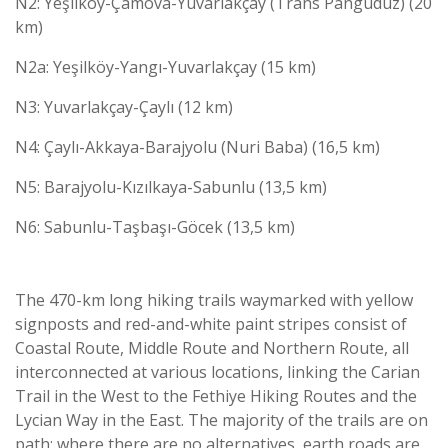
N2: Yeşilköy-Çamova-Yuvarlakçay (Trans Panguduz) (20
km)
N2a: Yeşilköy-Yangı-Yuvarlakçay (15 km)
N3: Yuvarlakçay-Çaylı (12 km)
N4: Çaylı-Akkaya-Barajyolu (Nuri Baba) (16,5 km)
N5: Barajyolu-Kızılkaya-Sabunlu (13,5 km)
N6: Sabunlu-Taşbaşı-Göcek (13,5 km)
The 470-km long hiking trails waymarked with yellow
signposts and red-and-white paint stripes consist of
Coastal Route, Middle Route and Northern Route, all
interconnected at various locations, linking the Carian
Trail in the West to the Fethiye Hiking Routes and the
Lycian Way in the East. The majority of the trails are on
path; where there are no alternatives, earth roads are