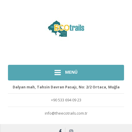
MENÜ
Dalyan mah, Tahsin Davran Pasajı, No: 2/2 Ortaca, Muğla
+90 533 694 09 23
info@theecotrails.com.tr