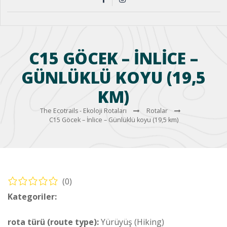
C15 GÖCEK – İNLICE –
GÜNLÜKLÜ KOYU (19,5
KM)
The Ecotrails - Ekoloji Rotaları
Rotalar
C15 Göcek – İnlice – Günlüklü koyu (19,5 km)
(0)
Kategoriler:
Yürüyüş – Sahil Rotası (Hiking – Coastal Route)
rota türü (route type):
Yürüyüş (Hiking)