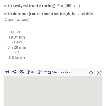
rota seviyesi (route rating):
Zor (difficult)
rota durumu (route condition):
Açık, kullanılabilir
(Open for use)
MESAFE
19.31 km
ZAMAN
6 h 20 min
HIZ
3.0 km/h
KML
GPX
Sitenize ekleyin