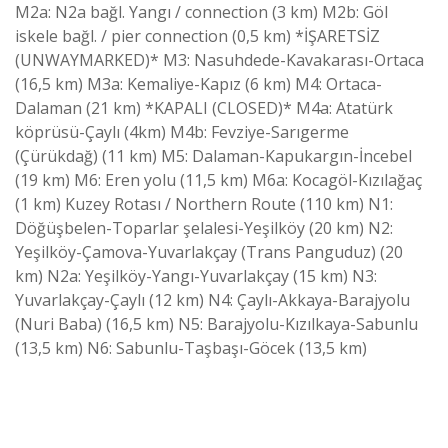
M2a: N2a bağl. Yangı / connection (3 km) M2b: Göl
iskele bağl. / pier connection (0,5 km) *İŞARETSİZ
(UNWAYMARKED)* M3: Nasuhdede-Kavakarası-Ortaca
(16,5 km) M3a: Kemaliye-Kapız (6 km) M4: Ortaca-
Dalaman (21 km) *KAPALI (CLOSED)* M4a: Atatürk
köprüsü-Çaylı (4km) M4b: Fevziye-Sarıgerme
(Çürükdağ) (11 km) M5: Dalaman-Kapukargın-İncebel
(19 km) M6: Eren yolu (11,5 km) M6a: Kocagöl-Kızılağaç
(1 km) Kuzey Rotası / Northern Route (110 km) N1:
Döğüşbelen-Toparlar şelalesi-Yeşilköy (20 km) N2:
Yeşilköy-Çamova-Yuvarlakçay (Trans Panguduz) (20
km) N2a: Yeşilköy-Yangı-Yuvarlakçay (15 km) N3:
Yuvarlakçay-Çaylı (12 km) N4: Çaylı-Akkaya-Barajyolu
(Nuri Baba) (16,5 km) N5: Barajyolu-Kızılkaya-Sabunlu
(13,5 km) N6: Sabunlu-Taşbaşı-Göcek (13,5 km)