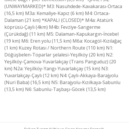
(UNWAYMARKED)* M3: Nasuhdede-Kavakarası-Ortaca
(16,5 km) M3a: Kemaliye-Kapız (6 km) M4: Ortaca-
Dalaman (21 km) *KAPALI (CLOSED)* M4a: Atatürk
köprüsü-Çaylı (4km) M4b: Fevziye-Sarıgerme
(Çürükdağ) (11 km) M5: Dalaman-Kapukargın-İncebel
(19 km) M6: Eren yolu (11,5 km) M6a: Kocagöl-Kızılağaç
(1 km) Kuzey Rotası / Northern Route (110 km) N1:
Döğüşbelen-Toparlar şelalesi-Yeşilköy (20 km) N2:
Yeşilköy-Çamova-Yuvarlakçay (Trans Panguduz) (20
km) N2a: Yeşilköy-Yangı-Yuvarlakçay (15 km) N3:
Yuvarlakçay-Çaylı (12 km) N4: Çaylı-Akkaya-Barajyolu
(Nuri Baba) (16,5 km) N5: Barajyolu-Kızılkaya-Sabunlu
(13,5 km) N6: Sabunlu-Taşbaşı-Göcek (13,5 km)