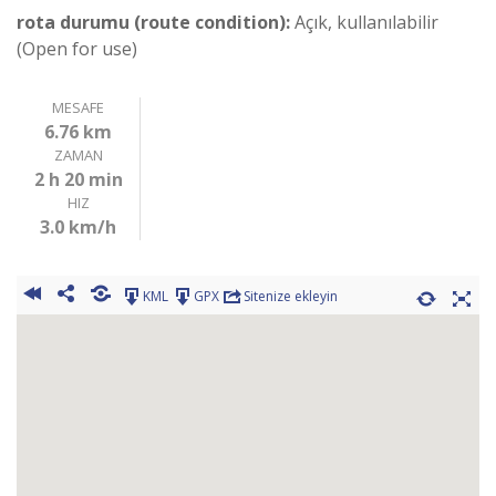
rota durumu (route condition):
Açık, kullanılabilir
(Open for use)
MESAFE
6.76 km
ZAMAN
2 h 20 min
HIZ
3.0 km/h
KML
GPX
Sitenize ekleyin