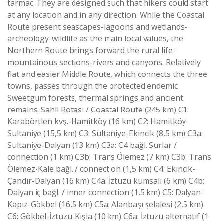
tarmac. They are designed such that hikers could start
at any location and in any direction. While the Coastal
Route present seascapes-lagoons and wetlands-
archeology-wildlife as the main local values, the
Northern Route brings forward the rural life-
mountainous sections-rivers and canyons. Relatively
flat and easier Middle Route, which connects the three
towns, passes through the protected endemic
Sweetgum forests, thermal springs and ancient
remains. Sahil Rotası / Coastal Route (245 km) C1:
Karabörtlen kvş.-Hamitköy (16 km) C2: Hamitköy-
Sultaniye (15,5 km) C3: Sultaniye-Ekincik (8,5 km) C3a:
Sultaniye-Dalyan (13 km) C3a: C4 bağl. Surlar /
connection (1 km) C3b: Trans Ölemez (7 km) C3b: Trans
Ölemez-Kale bağl. / connection (1,5 km) C4: Ekincik-
Çandır-Dalyan (16 km) C4a: İztuzu kumsalı (6 km) C4b:
Dalyan iç bağl. / inner connection (1,5 km) C5: Dalyan-
Kapız-Gökbel (16,5 km) C5a: Alanbaşı şelalesi (2,5 km)
C6: Gökbel-İztuzu-Kışla (10 km) C6a: İztuzu alternatif (1