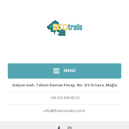
MENÜ
Dalyan mah, Tahsin Davran Pasajı, No: 2/2 Ortaca, Muğla
+90 533 694 09 23
info@theecotrails.com.tr