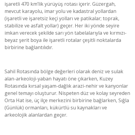
işaretli 470 km’lik yürüyüş rotası içerir. Güzergah,
mevcut karayolu, imar yolu ve kadastral yollardan
(işaretli ve işaretsiz keçi yolları ve patikalar; toprak,
stabilize ve asfalt yollar) geçer. Her iki yönde seyire
imkan verecek şekilde sarı yön tabelalarıyla ve kırmızı-
beyaz şerit boya ile işaretli rotalar çeşitli noktalarda
birbirine bağlantılıdır.
Sahil Rotasında bölge değerleri olarak deniz ve sulak
alan-arkeoloji-yaban hayatı öne çıkarken, Kuzey
Rotasında kırsal yaşam-dağlık arazi-nehir ve kanyonlar
genel temayı oluşturur. Nispeten düz ve kolay seyreden
Orta Hat ise, üç ilçe merkezini birbirine bağlarken, Sığla
(Günlük) ormanları, kükürtlü su kaynakları ve
arkeolojik alanlardan geçer.