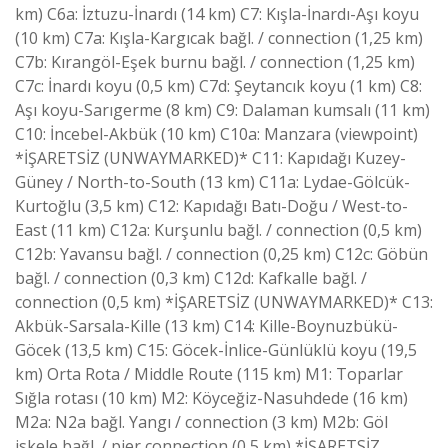
km) C6a: İztuzu-İnardı (14 km) C7: Kışla-İnardı-Aşı koyu
(10 km) C7a: Kışla-Kargıcak bağl. / connection (1,25 km)
C7b: Kırangöl-Eşek burnu bağl. / connection (1,25 km)
C7c: İnardı koyu (0,5 km) C7d: Şeytancık koyu (1 km) C8:
Aşı koyu-Sarıgerme (8 km) C9: Dalaman kumsalı (11 km)
C10: İncebel-Akbük (10 km) C10a: Manzara (viewpoint)
*İŞARETSİZ (UNWAYMARKED)* C11: Kapıdağı Kuzey-
Güney / North-to-South (13 km) C11a: Lydae-Gölcük-
Kurtoğlu (3,5 km) C12: Kapıdağı Batı-Doğu / West-to-
East (11 km) C12a: Kurşunlu bağl. / connection (0,5 km)
C12b: Yavansu bağl. / connection (0,25 km) C12c: Göbün
bağl. / connection (0,3 km) C12d: Kafkalle bağl. /
connection (0,5 km) *İŞARETSİZ (UNWAYMARKED)* C13:
Akbük-Sarsala-Kille (13 km) C14: Kille-Boynuzbükü-
Göcek (13,5 km) C15: Göcek-İnlice-Günlüklü koyu (19,5
km) Orta Rota / Middle Route (115 km) M1: Toparlar
Sığla rotası (10 km) M2: Köyceğiz-Nasuhdede (16 km)
M2a: N2a bağl. Yangı / connection (3 km) M2b: Göl
iskele bağl. / pier connection (0,5 km) *İŞARETSİZ