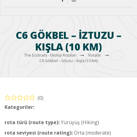
C6 GÖKBEL – İZTUZU –
KIŞLA (10 KM)
The Ecotrails - Ekoloji Rotaları
Rotalar
C6 Gökbel – İztuzu – Kışla (10 km)
(0)
Kategoriler:
Yürüyüş – Sahil Rotası (Hiking – Coastal Route)
rota türü (route type):
Yürüyüş (Hiking)
rota seviyesi (route rating):
Orta (moderate)