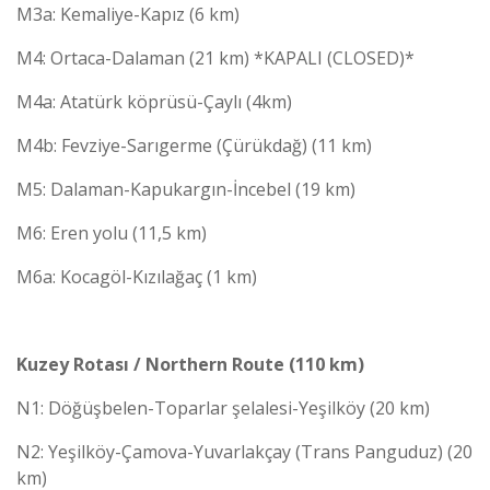
M3a: Kemaliye-Kapız (6 km)
M4: Ortaca-Dalaman (21 km) *KAPALI (CLOSED)*
M4a: Atatürk köprüsü-Çaylı (4km)
M4b: Fevziye-Sarıgerme (Çürükdağ) (11 km)
M5: Dalaman-Kapukargın-İncebel (19 km)
M6: Eren yolu (11,5 km)
M6a: Kocagöl-Kızılağaç (1 km)
Kuzey Rotası / Northern Route (110 km)
N1: Döğüşbelen-Toparlar şelalesi-Yeşilköy (20 km)
N2: Yeşilköy-Çamova-Yuvarlakçay (Trans Panguduz) (20
km)