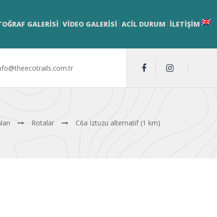
TOĞRAF GALERİSİ
VİDEO GALERİSİ
ACİL DURUM
İLETIŞIM
nfo@theecotrails.com.tr
ları
Rotalar
C6a İztuzu alternatif (1 km)
 Route)