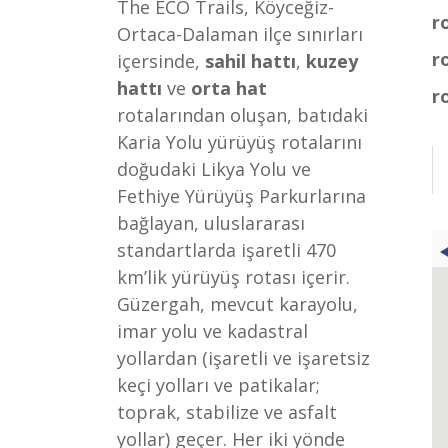
The ECO Trails, Köyceğiz-
r
Ortaca-Dalaman ilçe sınırları
r
içersinde,
sahil hattı
,
kuzey
hattı
ve
orta hat
r
rotalarından oluşan, batıdaki
Karia Yolu yürüyüş rotalarını
doğudaki Likya Yolu ve
Fethiye Yürüyüş Parkurlarına
bağlayan, uluslararası
standartlarda işaretli 470
km’lik yürüyüş rotası içerir.
Güzergah, mevcut karayolu,
imar yolu ve kadastral
yollardan (işaretli ve işaretsiz
keçi yolları ve patikalar;
toprak, stabilize ve asfalt
yollar) geçer. Her iki yönde