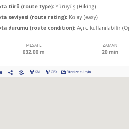
ota türü (route type):
Yürüyüş (Hiking)
ota seviyesi (route rating):
Kolay (easy)
ota durumu (route condition):
Açık, kullanılabilir (
MESAFE
ZAMAN
632.00 m
20 min
KML
GPX
Sitenize ekleyin