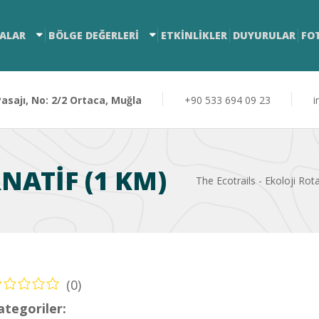
ALAR
BÖLGE DEĞERLERİ
ETKİNLİKLER
DUYURULAR
FO
sajı, No: 2/2 Ortaca, Muğla
+90 533 694 09 23
i
NATIF (1 KM)
The Ecotrails - Ekoloji Rota
(0)
ategoriler:
Yürüyüş – Sahil Rotası (Hiking – Coastal