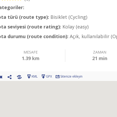
ategoriler:
Bisiklet – Dalaman Rotaları (Cycling – 
ota türü (route type):
Bisiklet (Cycling)
ota seviyesi (route rating):
Kolay (easy)
ota durumu (route condition):
Açık, kullanılabilir (
MESAFE
ZAMAN
1.39 km
21 min
KML
GPX
Sitenize ekleyin