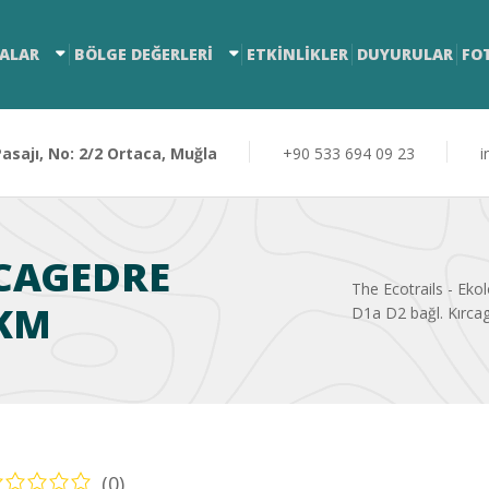
ALAR
BÖLGE DEĞERLERİ
ETKİNLİKLER
DUYURULAR
FO
sajı, No: 2/2 Ortaca, Muğla
+90 533 694 09 23
i
RCAGEDRE
The Ecotrails - Ekol
 KM
D1a D2 bağl. Kırca
(0)