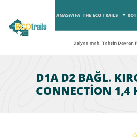
ANASAYFA
THE ECO TRAILS
ROT
Dalyan mah, Tahsin Davran Pa
D1A D2 BAĞL. KI
CONNECTION 1,4