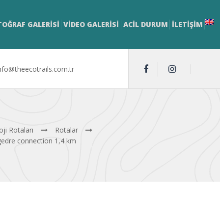
TOĞRAF GALERİSİ
VİDEO GALERİSİ
ACİL DURUM
İLETIŞIM
nfo@theecotrails.com.tr
oji Rotaları
Rotalar
gedre connection 1,4 km