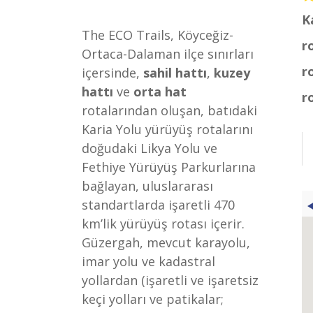
K
The ECO Trails, Köyceğiz-
r
Ortaca-Dalaman ilçe sınırları
r
içersinde,
sahil hattı
,
kuzey
hattı
ve
orta hat
r
rotalarından oluşan, batıdaki
Karia Yolu yürüyüş rotalarını
doğudaki Likya Yolu ve
Fethiye Yürüyüş Parkurlarına
bağlayan, uluslararası
standartlarda işaretli 470
km’lik yürüyüş rotası içerir.
Güzergah, mevcut karayolu,
imar yolu ve kadastral
yollardan (işaretli ve işaretsiz
keçi yolları ve patikalar;