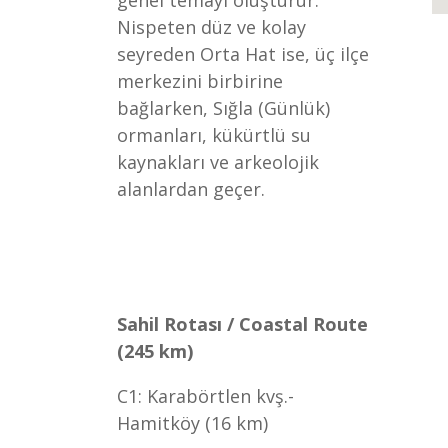
genel temayı oluşturur.
Nispeten düz ve kolay
seyreden Orta Hat ise, üç ilçe
merkezini birbirine
bağlarken, Sığla (Günlük)
ormanları, kükürtlü su
kaynakları ve arkeolojik
alanlardan geçer.
Sahil Rotası / Coastal Route
(245 km)
C1: Karabörtlen kvş.-
Hamitköy (16 km)