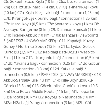
C6: Gökbel-İztuzu-Kışla (10 km) C6a: İztuzu alternatif (1
km) C6a: İztuzu-İnardı (14 km) C7: Kışla-İnardı-Aşı koyu
(10 km) C7a: Kışla-Kargıcak bağl. / connection (1,25 km)
C7b: Kırangöl-Eşek burnu bağl. / connection (1,25 km)
C7c: İnardı koyu (0,5 km) C7d: Şeytancık koyu (1 km) C8:
Aşı koyu-Sarıgerme (8 km) C9: Dalaman kumsalı (11 km)
C10: İncebel-Akbük (10 km) C10a: Manzara (viewpoint)
*İŞARETSİZ (UNWAYMARKED)* C11: Kapıdağı Kuzey-
Güney / North-to-South (13 km) C11a: Lydae-Gölcük-
Kurtoğlu (3,5 km) C12: Kapıdağı Batı-Doğu / West-to-
East (11 km) C12a: Kurşunlu bağl. / connection (0,5 km)
C12b: Yavansu bağl. / connection (0,25 km) C12c: Göbün
bağl. / connection (0,3 km) C12d: Kafkalle bağl. /
connection (0,5 km) *İŞARETSİZ (UNWAYMARKED)* C13:
Akbük-Sarsala-Kille (13 km) C14: Kille-Boynuzbükü-
Göcek (13,5 km) C15: Göcek-İnlice-Günlüklü koyu (19,5
km) Orta Rota / Middle Route (115 km) M1: Toparlar
Sığla rotası (10 km) M2: Köyceğiz-Nasuhdede (16 km)
M2a: N2a bağl. Yangı / connection (3 km) M2b: Göl