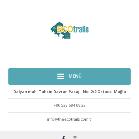
MENÜ
Dalyan mah, Tahsin Davran Pasajı, No: 2/2 Ortaca, Muğla
+90 533 694 09 23
info@theecotrails.com.tr