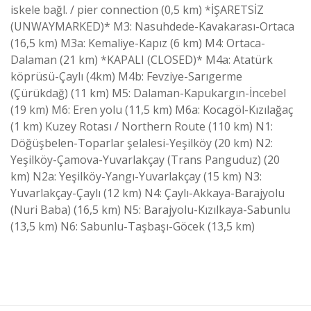
iskele bağl. / pier connection (0,5 km) *İŞARETSİZ
(UNWAYMARKED)* M3: Nasuhdede-Kavakarası-Ortaca
(16,5 km) M3a: Kemaliye-Kapız (6 km) M4: Ortaca-
Dalaman (21 km) *KAPALI (CLOSED)* M4a: Atatürk
köprüsü-Çaylı (4km) M4b: Fevziye-Sarıgerme
(Çürükdağ) (11 km) M5: Dalaman-Kapukargın-İncebel
(19 km) M6: Eren yolu (11,5 km) M6a: Kocagöl-Kızılağaç
(1 km) Kuzey Rotası / Northern Route (110 km) N1:
Döğüşbelen-Toparlar şelalesi-Yeşilköy (20 km) N2:
Yeşilköy-Çamova-Yuvarlakçay (Trans Panguduz) (20
km) N2a: Yeşilköy-Yangı-Yuvarlakçay (15 km) N3:
Yuvarlakçay-Çaylı (12 km) N4: Çaylı-Akkaya-Barajyolu
(Nuri Baba) (16,5 km) N5: Barajyolu-Kızılkaya-Sabunlu
(13,5 km) N6: Sabunlu-Taşbaşı-Göcek (13,5 km)