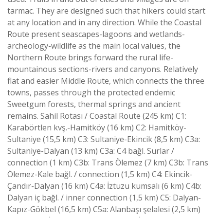
tarmac. They are designed such that hikers could start
at any location and in any direction. While the Coastal
Route present seascapes-lagoons and wetlands-
archeology-wildlife as the main local values, the
Northern Route brings forward the rural life-
mountainous sections-rivers and canyons. Relatively
flat and easier Middle Route, which connects the three
towns, passes through the protected endemic
Sweetgum forests, thermal springs and ancient
remains. Sahil Rotası / Coastal Route (245 km) C1:
Karabörtlen kvş.-Hamitköy (16 km) C2: Hamitköy-
Sultaniye (15,5 km) C3: Sultaniye-Ekincik (8,5 km) C3a:
Sultaniye-Dalyan (13 km) C3a: C4 bağl. Surlar /
connection (1 km) C3b: Trans Ölemez (7 km) C3b: Trans
Ölemez-Kale bağl. / connection (1,5 km) C4: Ekincik-
Çandır-Dalyan (16 km) C4a: İztuzu kumsalı (6 km) C4b:
Dalyan iç bağl. / inner connection (1,5 km) C5: Dalyan-
Kapız-Gökbel (16,5 km) C5a: Alanbaşı şelalesi (2,5 km)