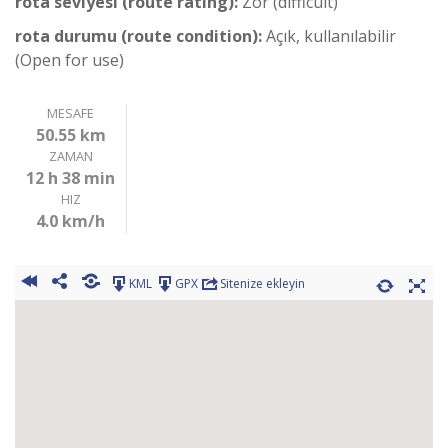
rota seviyesi (route rating):
Zor (difficult)
rota durumu (route condition):
Açık, kullanılabilir
(Open for use)
MESAFE
50.55 km
ZAMAN
12 h 38 min
HIZ
4.0 km/h
KML
GPX
Sitenize ekleyin