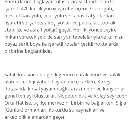
Parkurlarına bağlayan, uluslararası standartlarda
işaretli 470 km’lik yürüyüş rotası içerir. Güzergah,
mevcut karayolu, imar yolu ve kadastral yollardan
(işaretli ve işaretsiz keçi yolları ve patikalar; toprak,
stabilize ve asfalt yollar) geçer. Her iki yönde seyire
imkan verecek şekilde sarı yön tabelalarıyla ve kırmızı-
beyaz şerit boya ile işaretli rotalar çeşitli noktalarda
birbirine bağlantılıdır.
Sahil Rotasında bölge değerleri olarak deniz ve sulak
alan-arkeoloji-yaban hayatı öne çıkarken, Kuzey
Rotasında kırsal yaşam-dağlık arazi-nehir ve kanyonlar
genel temayı oluşturur. Nispeten düz ve kolay seyreden
Orta Hat ise, üç ilçe merkezini birbirine bağlarken, Sığla
(Günlük) ormanları, kükürtlü su kaynakları ve
arkeolojik alanlardan geçer.