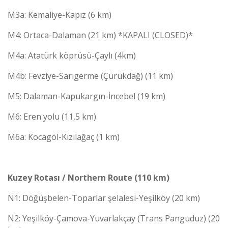
M3a: Kemaliye-Kapız (6 km)
M4: Ortaca-Dalaman (21 km) *KAPALI (CLOSED)*
M4a: Atatürk köprüsü-Çaylı (4km)
M4b: Fevziye-Sarıgerme (Çürükdağ) (11 km)
M5: Dalaman-Kapukargın-İncebel (19 km)
M6: Eren yolu (11,5 km)
M6a: Kocagöl-Kızılağaç (1 km)
Kuzey Rotası / Northern Route (110 km)
N1: Döğüşbelen-Toparlar şelalesi-Yeşilköy (20 km)
N2: Yeşilköy-Çamova-Yuvarlakçay (Trans Panguduz) (20