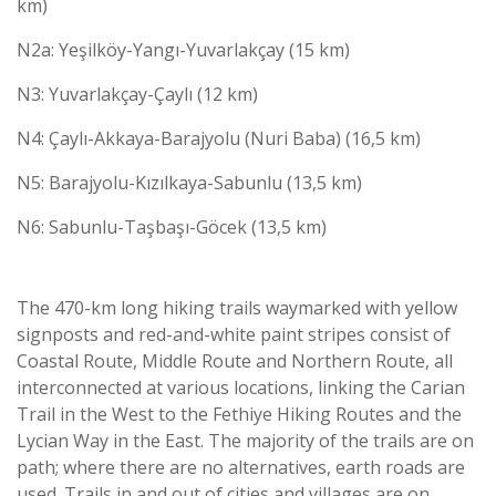
km)
N2a: Yeşilköy-Yangı-Yuvarlakçay (15 km)
N3: Yuvarlakçay-Çaylı (12 km)
N4: Çaylı-Akkaya-Barajyolu (Nuri Baba) (16,5 km)
N5: Barajyolu-Kızılkaya-Sabunlu (13,5 km)
N6: Sabunlu-Taşbaşı-Göcek (13,5 km)
The 470-km long hiking trails waymarked with yellow
signposts and red-and-white paint stripes consist of
Coastal Route, Middle Route and Northern Route, all
interconnected at various locations, linking the Carian
Trail in the West to the Fethiye Hiking Routes and the
Lycian Way in the East. The majority of the trails are on
path; where there are no alternatives, earth roads are
used. Trails in and out of cities and villages are on