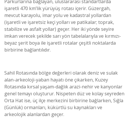
Parkurlarına bağlayan, uluslararası standartlarda
işaretli 470 km’lik yürüyüş rotası içerir. Güzergah,
mevcut karayolu, imar yolu ve kadastral yollardan
(işaretli ve işaretsiz keçi yolları ve patikalar; toprak,
stabilize ve asfalt yollar) geçer. Her iki yönde seyire
imkan verecek şekilde sarı yön tabelalarıyla ve kırmızı-
beyaz şerit boya ile işaretli rotalar çeşitli noktalarda
birbirine bağlantılıdır.
Sahil Rotasında bölge değerleri olarak deniz ve sulak
alan-arkeoloji-yaban hayatı öne çıkarken, Kuzey
Rotasında kırsal yaşam-dağlık arazi-nehir ve kanyonlar
genel temayı oluşturur. Nispeten düz ve kolay seyreden
Orta Hat ise, üç ilçe merkezini birbirine bağlarken, Sığla
(Günlük) ormanları, kükürtlü su kaynakları ve
arkeolojik alanlardan geçer.