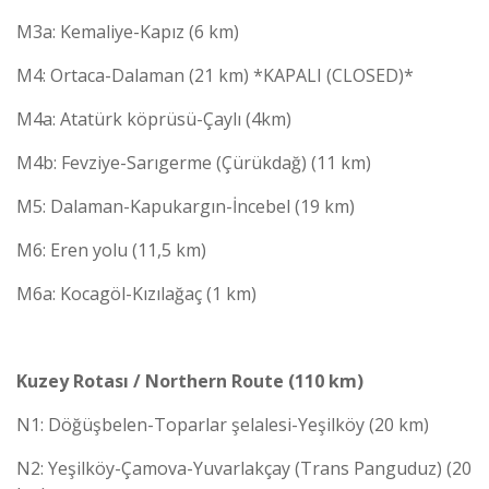
M3a: Kemaliye-Kapız (6 km)
M4: Ortaca-Dalaman (21 km) *KAPALI (CLOSED)*
M4a: Atatürk köprüsü-Çaylı (4km)
M4b: Fevziye-Sarıgerme (Çürükdağ) (11 km)
M5: Dalaman-Kapukargın-İncebel (19 km)
M6: Eren yolu (11,5 km)
M6a: Kocagöl-Kızılağaç (1 km)
Kuzey Rotası / Northern Route (110 km)
N1: Döğüşbelen-Toparlar şelalesi-Yeşilköy (20 km)
N2: Yeşilköy-Çamova-Yuvarlakçay (Trans Panguduz) (20