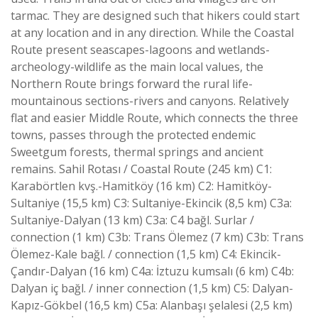
tarmac. They are designed such that hikers could start
at any location and in any direction. While the Coastal
Route present seascapes-lagoons and wetlands-
archeology-wildlife as the main local values, the
Northern Route brings forward the rural life-
mountainous sections-rivers and canyons. Relatively
flat and easier Middle Route, which connects the three
towns, passes through the protected endemic
Sweetgum forests, thermal springs and ancient
remains. Sahil Rotası / Coastal Route (245 km) C1:
Karabörtlen kvş.-Hamitköy (16 km) C2: Hamitköy-
Sultaniye (15,5 km) C3: Sultaniye-Ekincik (8,5 km) C3a:
Sultaniye-Dalyan (13 km) C3a: C4 bağl. Surlar /
connection (1 km) C3b: Trans Ölemez (7 km) C3b: Trans
Ölemez-Kale bağl. / connection (1,5 km) C4: Ekincik-
Çandır-Dalyan (16 km) C4a: İztuzu kumsalı (6 km) C4b:
Dalyan iç bağl. / inner connection (1,5 km) C5: Dalyan-
Kapız-Gökbel (16,5 km) C5a: Alanbaşı şelalesi (2,5 km)