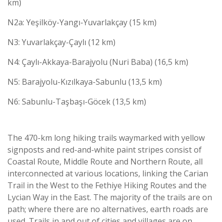
km)
N2a: Yeşilköy-Yangı-Yuvarlakçay (15 km)
N3: Yuvarlakçay-Çaylı (12 km)
N4: Çaylı-Akkaya-Barajyolu (Nuri Baba) (16,5 km)
N5: Barajyolu-Kızılkaya-Sabunlu (13,5 km)
N6: Sabunlu-Taşbaşı-Göcek (13,5 km)
The 470-km long hiking trails waymarked with yellow
signposts and red-and-white paint stripes consist of
Coastal Route, Middle Route and Northern Route, all
interconnected at various locations, linking the Carian
Trail in the West to the Fethiye Hiking Routes and the
Lycian Way in the East. The majority of the trails are on
path; where there are no alternatives, earth roads are
used. Trails in and out of cities and villages are on