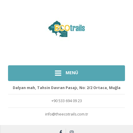
MENÜ
Dalyan mah, Tahsin Davran Pasajı, No: 2/2 Ortaca, Muğla
+90 533 694 09 23
info@theecotrails.com.tr