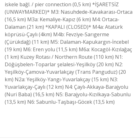
iskele bağl. / pier connection (0,5 km) *İŞARETSİZ
(UNWAYMARKED)* M3: Nasuhdede-Kavakarası-Ortaca
(16,5 km) M3a: Kemaliye-Kapız (6 km) M4: Ortaca-
Dalaman (21 km) *KAPALI (CLOSED)* M4a: Atatürk
köprüsü-Çaylı (4km) M4b: Fevziye-Sarıgerme
(Çürükdağ) (11 km) M5: Dalaman-Kapukargın-İncebel
(19 km) M6: Eren yolu (11,5 km) M6a: Kocagöl-Kızılağaç
(1 km) Kuzey Rotası / Northern Route (110 km) N1:
Döğüşbelen-Toparlar şelalesi-Yeşilköy (20 km) N2:
Yeşilköy-Çamova-Yuvarlakçay (Trans Panguduz) (20
km) N2a: Yeşilköy-Yangı-Yuvarlakçay (15 km) N3:
Yuvarlakçay-Çaylı (12 km) N4: Çaylı-Akkaya-Barajyolu
(Nuri Baba) (16,5 km) N5: Barajyolu-Kızılkaya-Sabunlu
(13,5 km) N6: Sabunlu-Taşbaşı-Göcek (13,5 km)