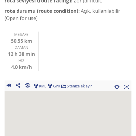
rota seviyesi (route rating):
Zor (difficult)
rota durumu (route condition):
Açık, kullanılabilir
(Open for use)
MESAFE
50.55 km
ZAMAN
12 h 38 min
HIZ
4.0 km/h
KML
GPX
Sitenize ekleyin