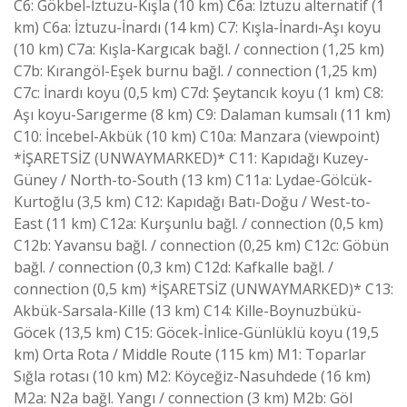
C6: Gökbel-İztuzu-Kışla (10 km) C6a: İztuzu alternatif (1
km) C6a: İztuzu-İnardı (14 km) C7: Kışla-İnardı-Aşı koyu
(10 km) C7a: Kışla-Kargıcak bağl. / connection (1,25 km)
C7b: Kırangöl-Eşek burnu bağl. / connection (1,25 km)
C7c: İnardı koyu (0,5 km) C7d: Şeytancık koyu (1 km) C8:
Aşı koyu-Sarıgerme (8 km) C9: Dalaman kumsalı (11 km)
C10: İncebel-Akbük (10 km) C10a: Manzara (viewpoint)
*İŞARETSİZ (UNWAYMARKED)* C11: Kapıdağı Kuzey-
Güney / North-to-South (13 km) C11a: Lydae-Gölcük-
Kurtoğlu (3,5 km) C12: Kapıdağı Batı-Doğu / West-to-
East (11 km) C12a: Kurşunlu bağl. / connection (0,5 km)
C12b: Yavansu bağl. / connection (0,25 km) C12c: Göbün
bağl. / connection (0,3 km) C12d: Kafkalle bağl. /
connection (0,5 km) *İŞARETSİZ (UNWAYMARKED)* C13:
Akbük-Sarsala-Kille (13 km) C14: Kille-Boynuzbükü-
Göcek (13,5 km) C15: Göcek-İnlice-Günlüklü koyu (19,5
km) Orta Rota / Middle Route (115 km) M1: Toparlar
Sığla rotası (10 km) M2: Köyceğiz-Nasuhdede (16 km)
M2a: N2a bağl. Yangı / connection (3 km) M2b: Göl