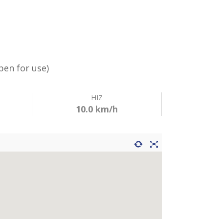
Köyceğiz Routes)
Open for use)
HIZ
10.0 km/h