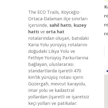
K
The ECO Trails, Köyceğiz-
r
Ortaca-Dalaman ilçe sınırları
r
içersinde,
sahil hattı
,
kuzey
hattı
ve
orta hat
r
rotalarından oluşan, batıdaki
Karia Yolu yürüyüş rotalarını
doğudaki Likya Yolu ve
Fethiye Yürüyüş Parkurlarına
bağlayan, uluslararası
standartlarda işaretli 470
km’lik yürüyüş rotası içerir.
Güzergah, mevcut karayolu,
imar yolu ve kadastral
yollardan (işaretli ve işaretsiz
keçi yolları ve patikalar;