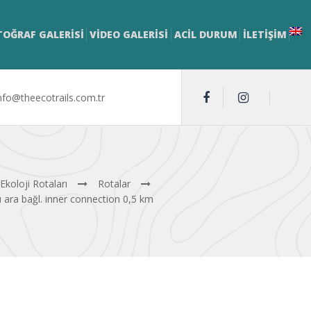
TOĞRAF GALERİSİ
VİDEO GALERİSİ
ACİL DURUM
İLETIŞIM
nfo@theecotrails.com.tr
 Ekoloji Rotaları
Rotalar
 ara bağl. inner connection 0,5 km