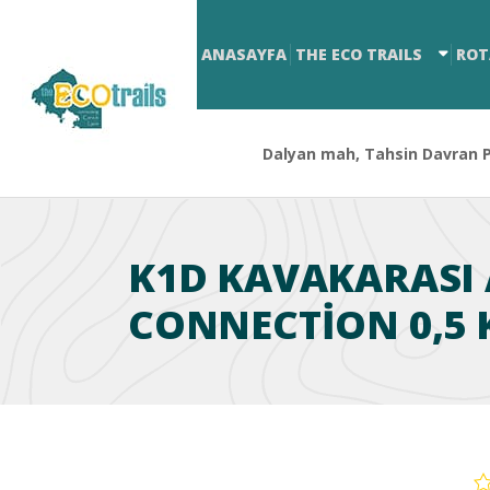
ANASAYFA
THE ECO TRAILS
ROT
Dalyan mah, Tahsin Davran Pa
K1D KAVAKARASI 
CONNECTION 0,5