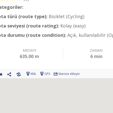
ategoriler:
Bisiklet – Köyceğiz Rotaları (Cycling – 
ota türü (route type):
Bisiklet (Cycling)
ota seviyesi (route rating):
Kolay (easy)
ota durumu (route condition):
Açık, kullanılabilir (
MESAFE
ZAMAN
635.00 m
6 min
KML
GPX
Sitenize ekleyin