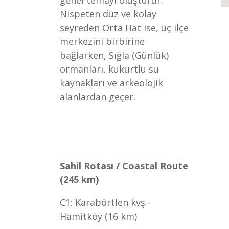
genel temayı oluşturur.
Nispeten düz ve kolay
seyreden Orta Hat ise, üç ilçe
merkezini birbirine
bağlarken, Sığla (Günlük)
ormanları, kükürtlü su
kaynakları ve arkeolojik
alanlardan geçer.
Sahil Rotası / Coastal Route
(245 km)
C1: Karabörtlen kvş.-
Hamitköy (16 km)