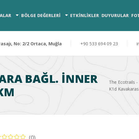
ALAR
BÖLGE DEĞERLERİ
ETKİNLİKLER
DUYURULAR
FO
sajı, No: 2/2 Ortaca, Muğla
+90 533 694 09 23
i
ARA BAĞL. INNER
The Ecotrails -
 KM
K1d Kavakarası
(0)