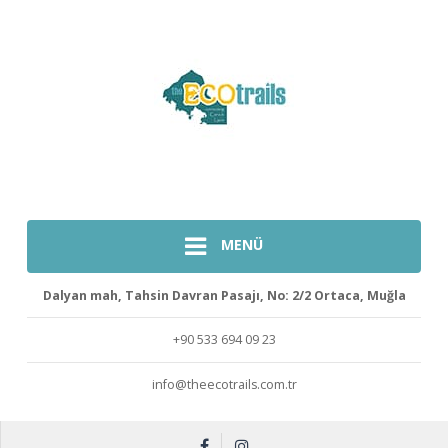
MENÜ
Dalyan mah, Tahsin Davran Pasajı, No: 2/2 Ortaca, Muğla
+90 533 694 09 23
info@theecotrails.com.tr