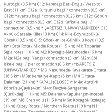
Kurtoğlu (3,5 km) C12: Kapıdağı Batı-Doğu / West-to-
East (11 km) C12a: Kurşunlu bağl. / connection (0,5 km)
C12b: Yavansu bağl. / connection (0,25 km) C12c: Göbün
bağl. / connection (0,3 km) C12d: Kafkalle bağl. /
connection (0,5 km) *İŞARETSİZ (UNWAYMARKED)* C13:
Akbük-Sarsala-Kille (13 km) C14: Kille-Boynuzbükü-
Göcek (13,5 km) C15: Göcek-İnlice-Günlüklü koyu (19,5
km) Orta Rota / Middle Route (115 km) M1: Toparlar
Sığla rotası (10 km) M2: Köyceğiz-Nasuhdede (16 km)
M2a: N2a bağl. Yangı / connection (3 km) M2b: Göl
iskele bağl. / pier connection (0,5 km) *İŞARETSİZ
(UNWAYMARKED)* M3: Nasuhdede-Kavakarası-Ortaca
(16,5 km) M3a: Kemaliye-Kapız (6 km) M4: Ortaca-
Dalaman (21 km) *KAPALI (CLOSED)* M4a: Atatürk
köprüsü-Çaylı (4km) M4b: Fevziye-Sarıgerme
(Çürükdağ) (11 km) M5: Dalaman-Kapukargın-İncebel
(19 km) M6: Eren yolu (11,5 km) M6a: Kocagöl-Kızılağaç
(1 km) Kuzey Rotası / Northern Route (110 km) N1:
Döğüşbelen-Toparlar şelalesi-Yeşilköy (20 km) N2: