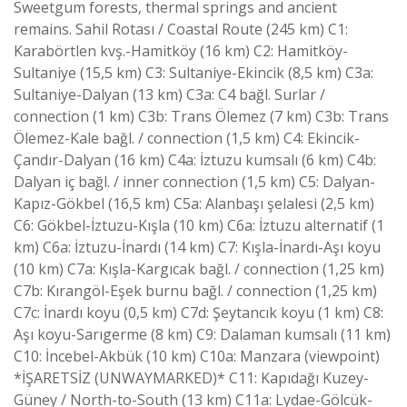
Sweetgum forests, thermal springs and ancient
remains. Sahil Rotası / Coastal Route (245 km) C1:
Karabörtlen kvş.-Hamitköy (16 km) C2: Hamitköy-
Sultaniye (15,5 km) C3: Sultaniye-Ekincik (8,5 km) C3a:
Sultaniye-Dalyan (13 km) C3a: C4 bağl. Surlar /
connection (1 km) C3b: Trans Ölemez (7 km) C3b: Trans
Ölemez-Kale bağl. / connection (1,5 km) C4: Ekincik-
Çandır-Dalyan (16 km) C4a: İztuzu kumsalı (6 km) C4b:
Dalyan iç bağl. / inner connection (1,5 km) C5: Dalyan-
Kapız-Gökbel (16,5 km) C5a: Alanbaşı şelalesi (2,5 km)
C6: Gökbel-İztuzu-Kışla (10 km) C6a: İztuzu alternatif (1
km) C6a: İztuzu-İnardı (14 km) C7: Kışla-İnardı-Aşı koyu
(10 km) C7a: Kışla-Kargıcak bağl. / connection (1,25 km)
C7b: Kırangöl-Eşek burnu bağl. / connection (1,25 km)
C7c: İnardı koyu (0,5 km) C7d: Şeytancık koyu (1 km) C8:
Aşı koyu-Sarıgerme (8 km) C9: Dalaman kumsalı (11 km)
C10: İncebel-Akbük (10 km) C10a: Manzara (viewpoint)
*İŞARETSİZ (UNWAYMARKED)* C11: Kapıdağı Kuzey-
Güney / North-to-South (13 km) C11a: Lydae-Gölcük-