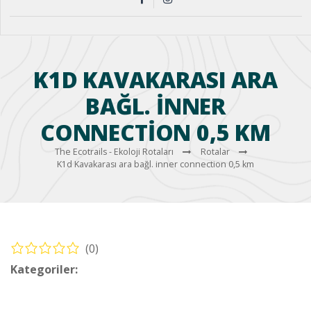
K1D KAVAKARASI ARA
BAĞL. INNER
CONNECTION 0,5 KM
The Ecotrails - Ekoloji Rotaları
Rotalar
K1d Kavakarası ara bağl. inner connection 0,5 km
(0)
Kategoriler:
Bisiklet – Köyceğiz Rotaları (Cycling – Köyceğiz
Routes)