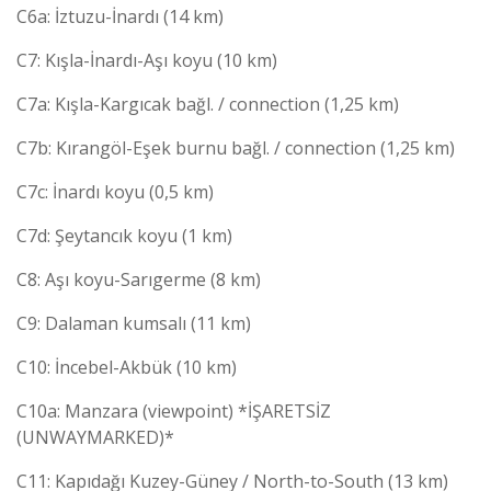
C6a: İztuzu-İnardı (14 km)
C7: Kışla-İnardı-Aşı koyu (10 km)
C7a: Kışla-Kargıcak bağl. / connection (1,25 km)
C7b: Kırangöl-Eşek burnu bağl. / connection (1,25 km)
C7c: İnardı koyu (0,5 km)
C7d: Şeytancık koyu (1 km)
C8: Aşı koyu-Sarıgerme (8 km)
C9: Dalaman kumsalı (11 km)
C10: İncebel-Akbük (10 km)
C10a: Manzara (viewpoint) *İŞARETSİZ
(UNWAYMARKED)*
C11: Kapıdağı Kuzey-Güney / North-to-South (13 km)