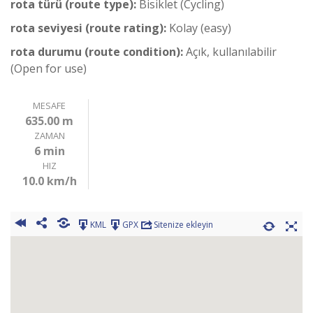
rota türü (route type):
Bisiklet (Cycling)
rota seviyesi (route rating):
Kolay (easy)
rota durumu (route condition):
Açık, kullanılabilir
(Open for use)
MESAFE
635.00 m
ZAMAN
6 min
HIZ
10.0 km/h
KML
GPX
Sitenize ekleyin