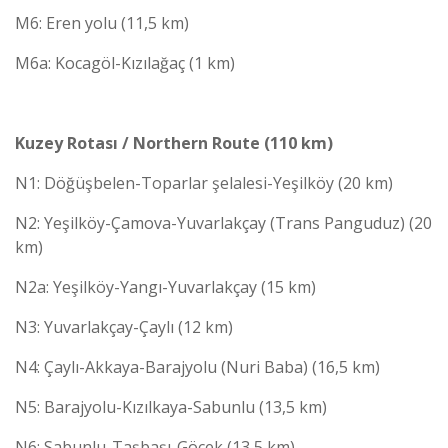
M6: Eren yolu (11,5 km)
M6a: Kocagöl-Kızılağaç (1 km)
Kuzey Rotası / Northern Route (110 km)
N1: Döğüşbelen-Toparlar şelalesi-Yeşilköy (20 km)
N2: Yeşilköy-Çamova-Yuvarlakçay (Trans Panguduz) (20
km)
N2a: Yeşilköy-Yangı-Yuvarlakçay (15 km)
N3: Yuvarlakçay-Çaylı (12 km)
N4: Çaylı-Akkaya-Barajyolu (Nuri Baba) (16,5 km)
N5: Barajyolu-Kızılkaya-Sabunlu (13,5 km)
N6: Sabunlu-Taşbaşı-Göcek (13,5 km)