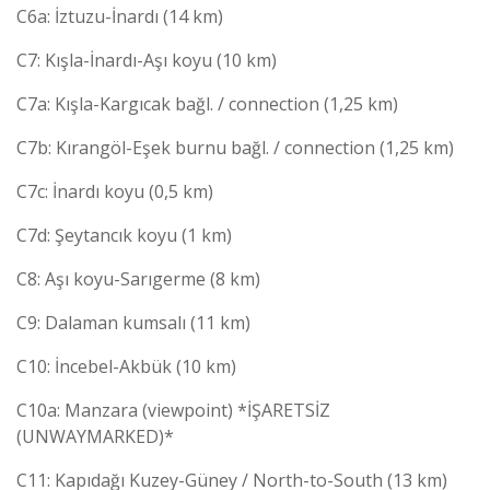
C6a: İztuzu-İnardı (14 km)
C7: Kışla-İnardı-Aşı koyu (10 km)
C7a: Kışla-Kargıcak bağl. / connection (1,25 km)
C7b: Kırangöl-Eşek burnu bağl. / connection (1,25 km)
C7c: İnardı koyu (0,5 km)
C7d: Şeytancık koyu (1 km)
C8: Aşı koyu-Sarıgerme (8 km)
C9: Dalaman kumsalı (11 km)
C10: İncebel-Akbük (10 km)
C10a: Manzara (viewpoint) *İŞARETSİZ
(UNWAYMARKED)*
C11: Kapıdağı Kuzey-Güney / North-to-South (13 km)