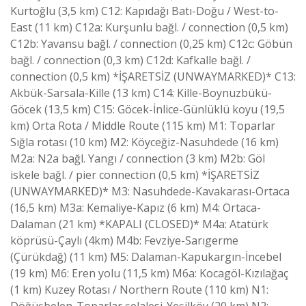
Kurtoğlu (3,5 km) C12: Kapıdağı Batı-Doğu / West-to-
East (11 km) C12a: Kurşunlu bağl. / connection (0,5 km)
C12b: Yavansu bağl. / connection (0,25 km) C12c: Göbün
bağl. / connection (0,3 km) C12d: Kafkalle bağl. /
connection (0,5 km) *İŞARETSİZ (UNWAYMARKED)* C13:
Akbük-Sarsala-Kille (13 km) C14: Kille-Boynuzbükü-
Göcek (13,5 km) C15: Göcek-İnlice-Günlüklü koyu (19,5
km) Orta Rota / Middle Route (115 km) M1: Toparlar
Sığla rotası (10 km) M2: Köyceğiz-Nasuhdede (16 km)
M2a: N2a bağl. Yangı / connection (3 km) M2b: Göl
iskele bağl. / pier connection (0,5 km) *İŞARETSİZ
(UNWAYMARKED)* M3: Nasuhdede-Kavakarası-Ortaca
(16,5 km) M3a: Kemaliye-Kapız (6 km) M4: Ortaca-
Dalaman (21 km) *KAPALI (CLOSED)* M4a: Atatürk
köprüsü-Çaylı (4km) M4b: Fevziye-Sarıgerme
(Çürükdağ) (11 km) M5: Dalaman-Kapukargın-İncebel
(19 km) M6: Eren yolu (11,5 km) M6a: Kocagöl-Kızılağaç
(1 km) Kuzey Rotası / Northern Route (110 km) N1:
Döğüşbelen-Toparlar şelalesi-Yeşilköy (20 km) N2: