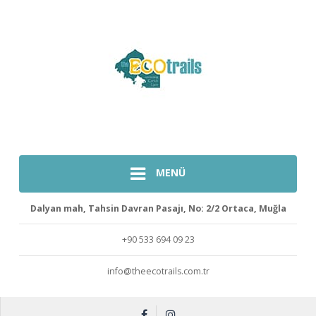
MENÜ
Dalyan mah, Tahsin Davran Pasajı, No: 2/2 Ortaca, Muğla
+90 533 694 09 23
info@theecotrails.com.tr