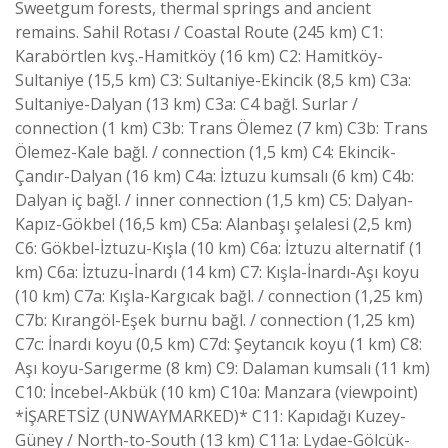
Sweetgum forests, thermal springs and ancient
remains. Sahil Rotası / Coastal Route (245 km) C1:
Karabörtlen kvş.-Hamitköy (16 km) C2: Hamitköy-
Sultaniye (15,5 km) C3: Sultaniye-Ekincik (8,5 km) C3a:
Sultaniye-Dalyan (13 km) C3a: C4 bağl. Surlar /
connection (1 km) C3b: Trans Ölemez (7 km) C3b: Trans
Ölemez-Kale bağl. / connection (1,5 km) C4: Ekincik-
Çandır-Dalyan (16 km) C4a: İztuzu kumsalı (6 km) C4b:
Dalyan iç bağl. / inner connection (1,5 km) C5: Dalyan-
Kapız-Gökbel (16,5 km) C5a: Alanbaşı şelalesi (2,5 km)
C6: Gökbel-İztuzu-Kışla (10 km) C6a: İztuzu alternatif (1
km) C6a: İztuzu-İnardı (14 km) C7: Kışla-İnardı-Aşı koyu
(10 km) C7a: Kışla-Kargıcak bağl. / connection (1,25 km)
C7b: Kırangöl-Eşek burnu bağl. / connection (1,25 km)
C7c: İnardı koyu (0,5 km) C7d: Şeytancık koyu (1 km) C8:
Aşı koyu-Sarıgerme (8 km) C9: Dalaman kumsalı (11 km)
C10: İncebel-Akbük (10 km) C10a: Manzara (viewpoint)
*İŞARETSİZ (UNWAYMARKED)* C11: Kapıdağı Kuzey-
Güney / North-to-South (13 km) C11a: Lydae-Gölcük-