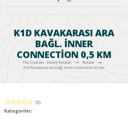
K1D KAVAKARASI ARA
BAĞL. INNER
CONNECTION 0,5 KM
The Ecotrails - Ekoloji Rotaları
Rotalar
K1d Kavakarası ara bağl. inner connection 0,5 km
(0)
Kategoriler:
Bisiklet – Köyceğiz Rotaları (Cycling – Köyceğiz
Routes)