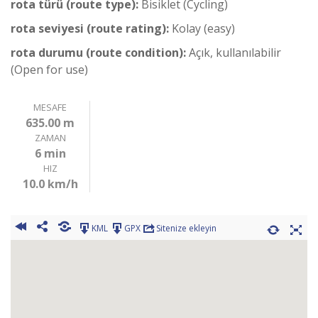
rota türü (route type):
Bisiklet (Cycling)
rota seviyesi (route rating):
Kolay (easy)
rota durumu (route condition):
Açık, kullanılabilir
(Open for use)
MESAFE
635.00 m
ZAMAN
6 min
HIZ
10.0 km/h
KML
GPX
Sitenize ekleyin