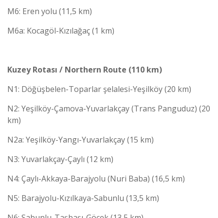
M6: Eren yolu (11,5 km)
M6a: Kocagöl-Kızılağaç (1 km)
Kuzey Rotası / Northern Route (110 km)
N1: Döğüşbelen-Toparlar şelalesi-Yeşilköy (20 km)
N2: Yeşilköy-Çamova-Yuvarlakçay (Trans Panguduz) (20
km)
N2a: Yeşilköy-Yangı-Yuvarlakçay (15 km)
N3: Yuvarlakçay-Çaylı (12 km)
N4: Çaylı-Akkaya-Barajyolu (Nuri Baba) (16,5 km)
N5: Barajyolu-Kızılkaya-Sabunlu (13,5 km)
N6: Sabunlu-Taşbaşı-Göcek (13,5 km)