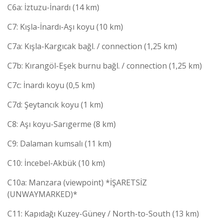
C6a: İztuzu-İnardı (14 km)
C7: Kışla-İnardı-Aşı koyu (10 km)
C7a: Kışla-Kargıcak bağl. / connection (1,25 km)
C7b: Kırangöl-Eşek burnu bağl. / connection (1,25 km)
C7c: İnardı koyu (0,5 km)
C7d: Şeytancık koyu (1 km)
C8: Aşı koyu-Sarıgerme (8 km)
C9: Dalaman kumsalı (11 km)
C10: İncebel-Akbük (10 km)
C10a: Manzara (viewpoint) *İŞARETSİZ
(UNWAYMARKED)*
C11: Kapıdağı Kuzey-Güney / North-to-South (13 km)