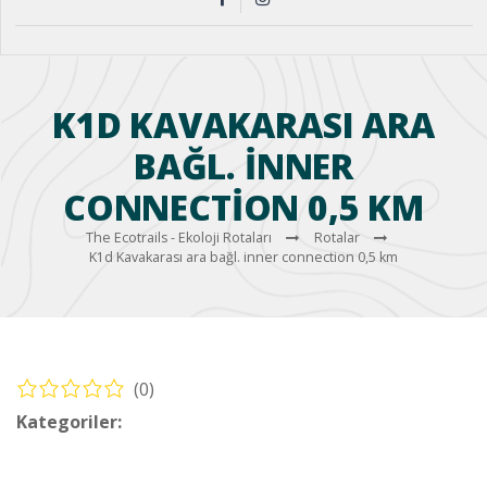
K1D KAVAKARASI ARA
BAĞL. INNER
CONNECTION 0,5 KM
The Ecotrails - Ekoloji Rotaları
Rotalar
K1d Kavakarası ara bağl. inner connection 0,5 km
(0)
Kategoriler:
Bisiklet – Köyceğiz Rotaları (Cycling – Köyceğiz
Routes)