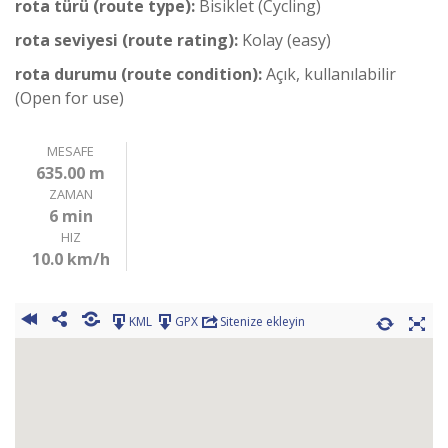
rota türü (route type):
Bisiklet (Cycling)
rota seviyesi (route rating):
Kolay (easy)
rota durumu (route condition):
Açık, kullanılabilir
(Open for use)
MESAFE
635.00 m
ZAMAN
6 min
HIZ
10.0 km/h
KML
GPX
Sitenize ekleyin