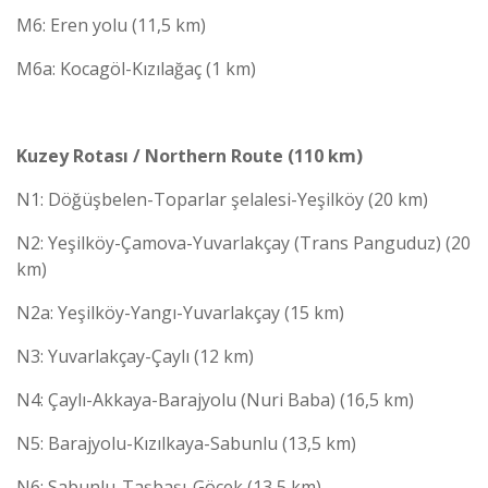
M6: Eren yolu (11,5 km)
M6a: Kocagöl-Kızılağaç (1 km)
Kuzey Rotası / Northern Route (110 km)
N1: Döğüşbelen-Toparlar şelalesi-Yeşilköy (20 km)
N2: Yeşilköy-Çamova-Yuvarlakçay (Trans Panguduz) (20
km)
N2a: Yeşilköy-Yangı-Yuvarlakçay (15 km)
N3: Yuvarlakçay-Çaylı (12 km)
N4: Çaylı-Akkaya-Barajyolu (Nuri Baba) (16,5 km)
N5: Barajyolu-Kızılkaya-Sabunlu (13,5 km)
N6: Sabunlu-Taşbaşı-Göcek (13,5 km)