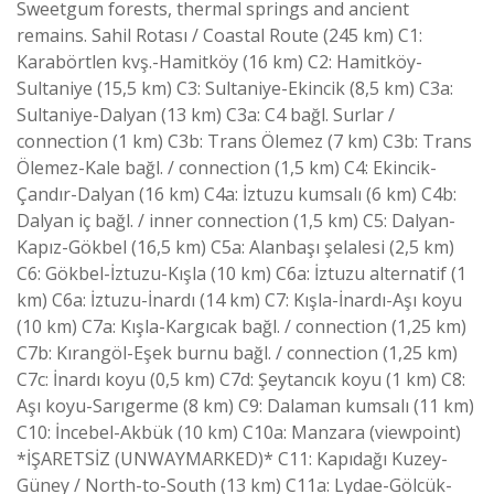
Sweetgum forests, thermal springs and ancient
remains. Sahil Rotası / Coastal Route (245 km) C1:
Karabörtlen kvş.-Hamitköy (16 km) C2: Hamitköy-
Sultaniye (15,5 km) C3: Sultaniye-Ekincik (8,5 km) C3a:
Sultaniye-Dalyan (13 km) C3a: C4 bağl. Surlar /
connection (1 km) C3b: Trans Ölemez (7 km) C3b: Trans
Ölemez-Kale bağl. / connection (1,5 km) C4: Ekincik-
Çandır-Dalyan (16 km) C4a: İztuzu kumsalı (6 km) C4b:
Dalyan iç bağl. / inner connection (1,5 km) C5: Dalyan-
Kapız-Gökbel (16,5 km) C5a: Alanbaşı şelalesi (2,5 km)
C6: Gökbel-İztuzu-Kışla (10 km) C6a: İztuzu alternatif (1
km) C6a: İztuzu-İnardı (14 km) C7: Kışla-İnardı-Aşı koyu
(10 km) C7a: Kışla-Kargıcak bağl. / connection (1,25 km)
C7b: Kırangöl-Eşek burnu bağl. / connection (1,25 km)
C7c: İnardı koyu (0,5 km) C7d: Şeytancık koyu (1 km) C8:
Aşı koyu-Sarıgerme (8 km) C9: Dalaman kumsalı (11 km)
C10: İncebel-Akbük (10 km) C10a: Manzara (viewpoint)
*İŞARETSİZ (UNWAYMARKED)* C11: Kapıdağı Kuzey-
Güney / North-to-South (13 km) C11a: Lydae-Gölcük-