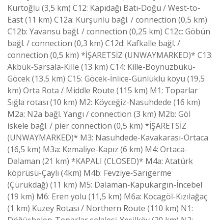
Kurtoğlu (3,5 km) C12: Kapıdağı Batı-Doğu / West-to-
East (11 km) C12a: Kurşunlu bağl. / connection (0,5 km)
C12b: Yavansu bağl. / connection (0,25 km) C12c: Göbün
bağl. / connection (0,3 km) C12d: Kafkalle bağl. /
connection (0,5 km) *İŞARETSİZ (UNWAYMARKED)* C13:
Akbük-Sarsala-Kille (13 km) C14: Kille-Boynuzbükü-
Göcek (13,5 km) C15: Göcek-İnlice-Günlüklü koyu (19,5
km) Orta Rota / Middle Route (115 km) M1: Toparlar
Sığla rotası (10 km) M2: Köyceğiz-Nasuhdede (16 km)
M2a: N2a bağl. Yangı / connection (3 km) M2b: Göl
iskele bağl. / pier connection (0,5 km) *İŞARETSİZ
(UNWAYMARKED)* M3: Nasuhdede-Kavakarası-Ortaca
(16,5 km) M3a: Kemaliye-Kapız (6 km) M4: Ortaca-
Dalaman (21 km) *KAPALI (CLOSED)* M4a: Atatürk
köprüsü-Çaylı (4km) M4b: Fevziye-Sarıgerme
(Çürükdağ) (11 km) M5: Dalaman-Kapukargın-İncebel
(19 km) M6: Eren yolu (11,5 km) M6a: Kocagöl-Kızılağaç
(1 km) Kuzey Rotası / Northern Route (110 km) N1:
Döğüşbelen-Toparlar şelalesi-Yeşilköy (20 km) N2: