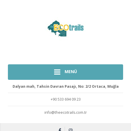
MENÜ
Dalyan mah, Tahsin Davran Pasajı, No: 2/2 Ortaca, Muğla
+90 533 694 09 23
info@theecotrails.com.tr