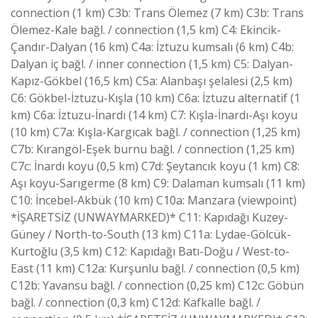
connection (1 km) C3b: Trans Ölemez (7 km) C3b: Trans
Ölemez-Kale bağl. / connection (1,5 km) C4: Ekincik-
Çandır-Dalyan (16 km) C4a: İztuzu kumsalı (6 km) C4b:
Dalyan iç bağl. / inner connection (1,5 km) C5: Dalyan-
Kapız-Gökbel (16,5 km) C5a: Alanbaşı şelalesi (2,5 km)
C6: Gökbel-İztuzu-Kışla (10 km) C6a: İztuzu alternatif (1
km) C6a: İztuzu-İnardı (14 km) C7: Kışla-İnardı-Aşı koyu
(10 km) C7a: Kışla-Kargıcak bağl. / connection (1,25 km)
C7b: Kırangöl-Eşek burnu bağl. / connection (1,25 km)
C7c: İnardı koyu (0,5 km) C7d: Şeytancık koyu (1 km) C8:
Aşı koyu-Sarıgerme (8 km) C9: Dalaman kumsalı (11 km)
C10: İncebel-Akbük (10 km) C10a: Manzara (viewpoint)
*İŞARETSİZ (UNWAYMARKED)* C11: Kapıdağı Kuzey-
Güney / North-to-South (13 km) C11a: Lydae-Gölcük-
Kurtoğlu (3,5 km) C12: Kapıdağı Batı-Doğu / West-to-
East (11 km) C12a: Kurşunlu bağl. / connection (0,5 km)
C12b: Yavansu bağl. / connection (0,25 km) C12c: Göbün
bağl. / connection (0,3 km) C12d: Kafkalle bağl. /