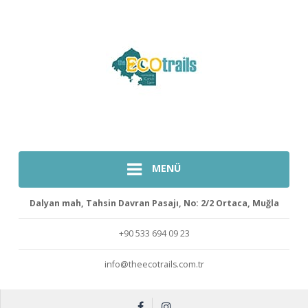
MENÜ
Dalyan mah, Tahsin Davran Pasajı, No: 2/2 Ortaca, Muğla
+90 533 694 09 23
info@theecotrails.com.tr