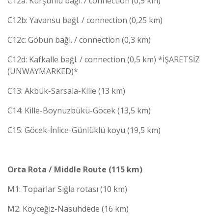
C12a: Kurşunlu bağl. / connection (0,5 km)
C12b: Yavansu bağl. / connection (0,25 km)
C12c: Göbün bağl. / connection (0,3 km)
C12d: Kafkalle bağl. / connection (0,5 km) *İŞARETSİZ
(UNWAYMARKED)*
C13: Akbük-Sarsala-Kille (13 km)
C14: Kille-Boynuzbükü-Göcek (13,5 km)
C15: Göcek-İnlice-Günlüklü koyu (19,5 km)
Orta Rota / Middle Route (115 km)
M1: Toparlar Sığla rotası (10 km)
M2: Köyceğiz-Nasuhdede (16 km)