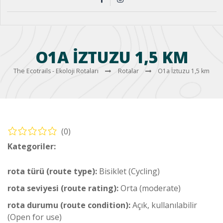
O1A İZTUZU 1,5 KM
The Ecotrails - Ekoloji Rotaları
Rotalar
O1a İztuzu 1,5 km
(0)
Kategoriler:
Bisiklet – Ortaca Rotaları (Cycling – Ortaca Routes)
rota türü (route type):
Bisiklet (Cycling)
rota seviyesi (route rating):
Orta (moderate)
rota durumu (route condition):
Açık, kullanılabilir
(Open for use)