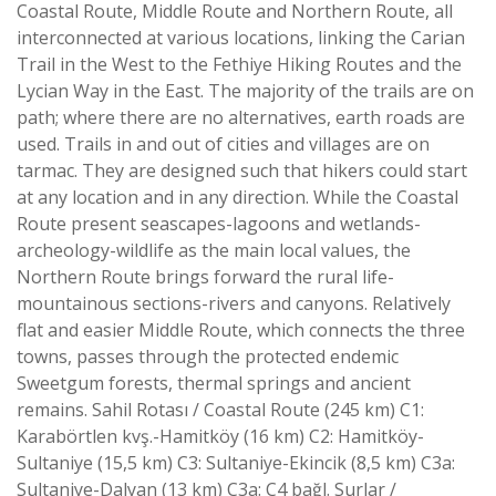
Coastal Route, Middle Route and Northern Route, all
interconnected at various locations, linking the Carian
Trail in the West to the Fethiye Hiking Routes and the
Lycian Way in the East. The majority of the trails are on
path; where there are no alternatives, earth roads are
used. Trails in and out of cities and villages are on
tarmac. They are designed such that hikers could start
at any location and in any direction. While the Coastal
Route present seascapes-lagoons and wetlands-
archeology-wildlife as the main local values, the
Northern Route brings forward the rural life-
mountainous sections-rivers and canyons. Relatively
flat and easier Middle Route, which connects the three
towns, passes through the protected endemic
Sweetgum forests, thermal springs and ancient
remains. Sahil Rotası / Coastal Route (245 km) C1:
Karabörtlen kvş.-Hamitköy (16 km) C2: Hamitköy-
Sultaniye (15,5 km) C3: Sultaniye-Ekincik (8,5 km) C3a:
Sultaniye-Dalyan (13 km) C3a: C4 bağl. Surlar /