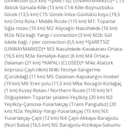
connection (0,5 km) *İŞARETSİZ (UNWAYMARKED)* C13:
Akbük-Sarsala-Kille (13 km) C14: Kille-Boynuzbükü-
Göcek (13,5 km) C15: Göcek-İnlice-Günlüklü koyu (19,5
km) Orta Rota / Middle Route (115 km) M1: Toparlar
Sığla rotası (10 km) M2: Köyceğiz-Nasuhdede (16 km)
M2a: N2a bağl. Yangı / connection (3 km) M2b: Göl
iskele bağl. / pier connection (0,5 km) *İŞARETSİZ
(UNWAYMARKED)* M3: Nasuhdede-Kavakarası-Ortaca
(16,5 km) M3a: Kemaliye-Kapız (6 km) M4: Ortaca-
Dalaman (21 km) *KAPALI (CLOSED)* M4a: Atatürk
köprüsü-Çaylı (4km) M4b: Fevziye-Sarıgerme
(Çürükdağ) (11 km) M5: Dalaman-Kapukargın-İncebel
(19 km) M6: Eren yolu (11,5 km) M6a: Kocagöl-Kızılağaç
(1 km) Kuzey Rotası / Northern Route (110 km) N1:
Döğüşbelen-Toparlar şelalesi-Yeşilköy (20 km) N2:
Yeşilköy-Çamova-Yuvarlakçay (Trans Panguduz) (20
km) N2a: Yeşilköy-Yangı-Yuvarlakçay (15 km) N3:
Yuvarlakçay-Çaylı (12 km) N4: Çaylı-Akkaya-Barajyolu
(Nuri Baba) (16,5 km) N5: Barajyolu-Kızılkaya-Sabunlu