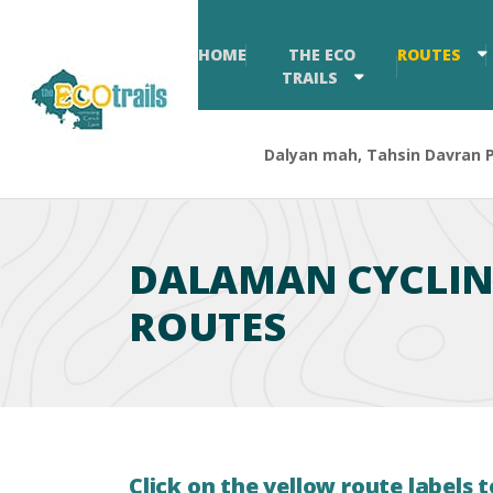
HOME
THE ECO
ROUTES
TRAILS
Dalyan mah, Tahsin Davran Pa
DALAMAN CYCLI
ROUTES
Click on the yellow route labels t