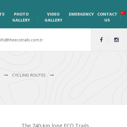
TS
PHOTO
VIDEO
EMERGENCY
CONTACT
GALLERY
GALLERY
US
nfo@theecotrails.com.tr
CYCLING ROUTES
The 740-km long ECO Trails