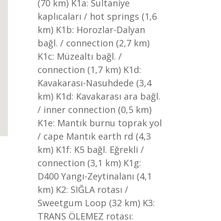
(70 km) K1a: Sultaniye
kaplıcaları / hot springs (1,6
km) K1b: Horozlar-Dalyan
bağl. / connection (2,7 km)
K1c: Müzealtı bağl. /
connection (1,7 km) K1d:
Kavakarası-Nasuhdede (3,4
km) K1d: Kavakarası ara bağl.
/ inner connection (0,5 km)
K1e: Mantık burnu toprak yol
/ cape Mantık earth rd (4,3
km) K1f: K5 bağl. Eğrekli /
connection (3,1 km) K1g:
D400 Yangı-Zeytinalanı (4,1
km) K2: SIĞLA rotası /
Sweetgum Loop (32 km) K3:
TRANS ÖLEMEZ rotası: