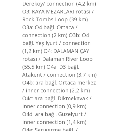
Dereköy/ connection (4,2 km)
O3: KAYA MEZARLARI rotası /
Rock Tombs Loop (39 km)
O3a: O4 bağl. Ortaca /
connection (2 km) O3b: O4
bağl. Yeşilyurt / connection
(1,2 km) O4: DALAMAN ÇAYI
rotası / Dalaman River Loop
(55,5 km) O4a: D3 bağl.
Atakent / connection (3,7 km)
O4b: ara bağl. Ortaca merkez
/ inner connection (2,2 km)
O4c: ara bağl. Dikmekavak /
inner connection (0,9 km)
O4d: ara bağl. Güzelyurt /
inner connection (1,4 km)
O4e: Sarıgerme bağl. /