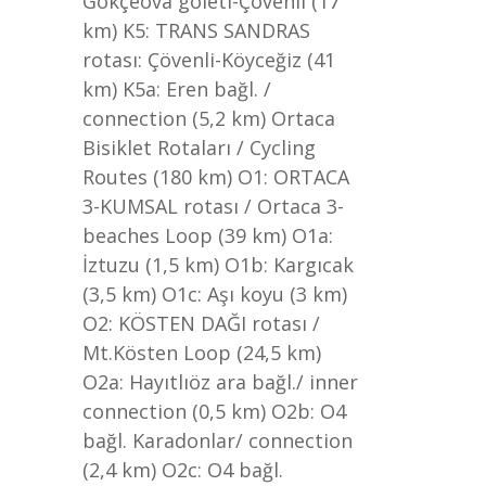
Gökçeova göleti-Çövenli (17
km) K5: TRANS SANDRAS
rotası: Çövenli-Köyceğiz (41
km) K5a: Eren bağl. /
connection (5,2 km) Ortaca
Bisiklet Rotaları / Cycling
Routes (180 km) O1: ORTACA
3-KUMSAL rotası / Ortaca 3-
beaches Loop (39 km) O1a:
İztuzu (1,5 km) O1b: Kargıcak
(3,5 km) O1c: Aşı koyu (3 km)
O2: KÖSTEN DAĞI rotası /
Mt.Kösten Loop (24,5 km)
O2a: Hayıtlıöz ara bağl./ inner
connection (0,5 km) O2b: O4
bağl. Karadonlar/ connection
(2,4 km) O2c: O4 bağl.