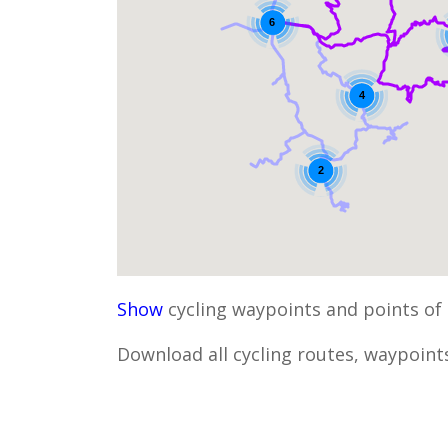
6
4
2
Show
cycling waypoints and points of 
Download all cycling routes, waypoints