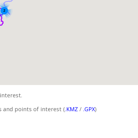
2
interest.
 and points of interest (
.KMZ
/
.GPX
)