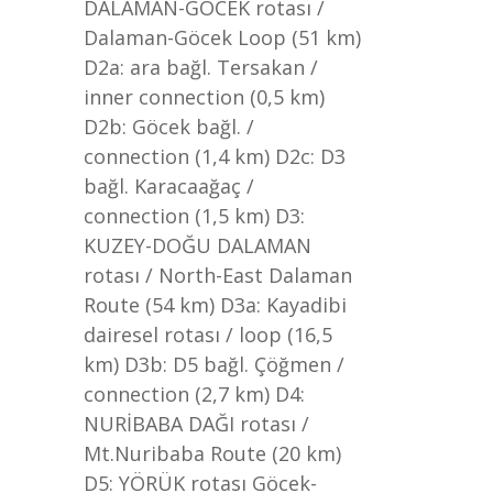
DALAMAN-GÖCEK rotası /
Dalaman-Göcek Loop (51 km)
D2a: ara bağl. Tersakan /
inner connection (0,5 km)
D2b: Göcek bağl. /
connection (1,4 km) D2c: D3
bağl. Karacaağaç /
connection (1,5 km) D3:
KUZEY-DOĞU DALAMAN
rotası / North-East Dalaman
Route (54 km) D3a: Kayadibi
dairesel rotası / loop (16,5
km) D3b: D5 bağl. Çöğmen /
connection (2,7 km) D4:
NURİBABA DAĞI rotası /
Mt.Nuribaba Route (20 km)
D5: YÖRÜK rotası Göcek-