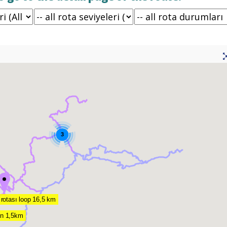
3
 rotası loop 16,5 km
on 1,5km