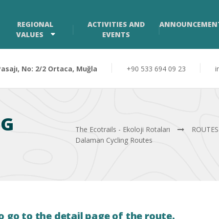
REGIONAL
ACTIVITIES AND
ANNOUNCEMEN
VALUES
EVENTS
sajı, No: 2/2 Ortaca, Muğla
+90 533 694 09 23
i
NG
The Ecotrails - Ekoloji Rotaları
ROUTES
Dalaman Cycling Routes
o go to the detail page of the route.