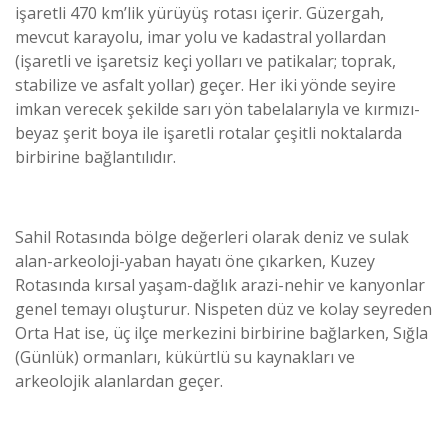
işaretli 470 km’lik yürüyüş rotası içerir. Güzergah,
mevcut karayolu, imar yolu ve kadastral yollardan
(işaretli ve işaretsiz keçi yolları ve patikalar; toprak,
stabilize ve asfalt yollar) geçer. Her iki yönde seyire
imkan verecek şekilde sarı yön tabelalarıyla ve kırmızı-
beyaz şerit boya ile işaretli rotalar çeşitli noktalarda
birbirine bağlantılıdır.
Sahil Rotasında bölge değerleri olarak deniz ve sulak
alan-arkeoloji-yaban hayatı öne çıkarken, Kuzey
Rotasında kırsal yaşam-dağlık arazi-nehir ve kanyonlar
genel temayı oluşturur. Nispeten düz ve kolay seyreden
Orta Hat ise, üç ilçe merkezini birbirine bağlarken, Sığla
(Günlük) ormanları, kükürtlü su kaynakları ve
arkeolojik alanlardan geçer.