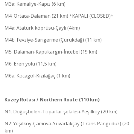
M3a: Kemaliye-Kapız (6 km)
M4: Ortaca-Dalaman (21 km) *KAPALI (CLOSED)*
M4a: Atatürk köprüsü-Çaylı (4km)
M4b: Fevziye-Sarıgerme (Çürükdağ) (11 km)
M5: Dalaman-Kapukargın-İncebel (19 km)
M6: Eren yolu (11,5 km)
M6a: Kocagöl-Kızılağaç (1 km)
Kuzey Rotası / Northern Route (110 km)
N1: Döğüşbelen-Toparlar şelalesi-Yeşilköy (20 km)
N2: Yeşilköy-Çamova-Yuvarlakçay (Trans Panguduz) (20
km)