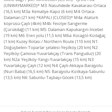
(UNWAYMARKED)* M3: Nasuhdede-Kavakarası-Ortaca
(16,5 km) M3a: Kemaliye-Kapız (6 km) M4: Ortaca-
Dalaman (21 km) *KAPALI (CLOSED)* M4a: Atatürk
köprüsü-Çaylı (4km) M4b: Fevziye-Sarıgerme
(Çürükdağ) (11 km) M5: Dalaman-Kapukargın-İncebel
(19 km) M6: Eren yolu (11,5 km) M6a: Kocagöl-Kızılağaç
(1 km) Kuzey Rotası / Northern Route (110 km) N1:
Döğüşbelen-Toparlar şelalesi-Yeşilköy (20 km) N2:
Yeşilköy-Çamova-Yuvarlakçay (Trans Panguduz) (20
km) N2a: Yeşilköy-Yangı-Yuvarlakçay (15 km) N3:
Yuvarlakçay-Çaylı (12 km) N4: Çaylı-Akkaya-Barajyolu
(Nuri Baba) (16,5 km) N5: Barajyolu-Kızılkaya-Sabunlu
(13,5 km) N6: Sabunlu-Taşbaşı-Göcek (13,5 km)