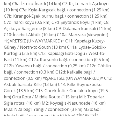
km) C6a: İztuzu-İnardı (14 km) C7: Kışla-İnardı-Aşı koyu
(10 km) C7a: Kışla-Kargıcak bağl. / connection (1,25 km)
C7b: Kırangöl-Eşek burnu bağl. / connection (1,25 km)
C7c: İnardı koyu (0,5 km) C7d: Şeytancık koyu (1 km) C8:
Aşı koyu-Sarıgerme (8 km) C9: Dalaman kumsalı (11 km)
C10: İncebel-Akbük (10 km) C10a: Manzara (viewpoint)
*İŞARETSİZ (UNWAYMARKED)* C11: Kapıdağı Kuzey-
Güney / North-to-South (13 km) C11a: Lydae-Gölcük-
Kurtoğlu (3,5 km) C12: Kapıdağı Batı-Doğu / West-to-
East (11 km) C12a: Kurşunlu bağl. / connection (0,5 km)
C12b: Yavansu bağl. / connection (0,25 km) C12c: Göbün
bağl. / connection (0,3 km) C12d: Kafkalle bağl. /
connection (0,5 km) *İŞARETSİZ (UNWAYMARKED)* C13:
Akbük-Sarsala-Kille (13 km) C14: Kille-Boynuzbükü-
Göcek (13,5 km) C15: Göcek-İnlice-Günlüklü koyu (19,5
km) Orta Rota / Middle Route (115 km) M1: Toparlar
Sığla rotası (10 km) M2: Köyceğiz-Nasuhdede (16 km)
M2a: N2a bağl. Yangı / connection (3 km) M2b: Göl
iskele bağl. / pier connection (0,5 km) *İŞARETSİZ