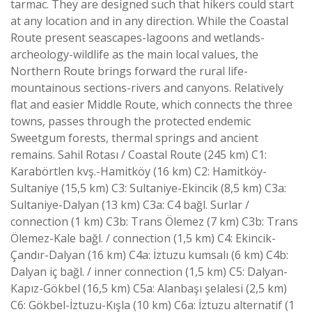
tarmac. They are designed such that hikers could start
at any location and in any direction. While the Coastal
Route present seascapes-lagoons and wetlands-
archeology-wildlife as the main local values, the
Northern Route brings forward the rural life-
mountainous sections-rivers and canyons. Relatively
flat and easier Middle Route, which connects the three
towns, passes through the protected endemic
Sweetgum forests, thermal springs and ancient
remains. Sahil Rotası / Coastal Route (245 km) C1:
Karabörtlen kvş.-Hamitköy (16 km) C2: Hamitköy-
Sultaniye (15,5 km) C3: Sultaniye-Ekincik (8,5 km) C3a:
Sultaniye-Dalyan (13 km) C3a: C4 bağl. Surlar /
connection (1 km) C3b: Trans Ölemez (7 km) C3b: Trans
Ölemez-Kale bağl. / connection (1,5 km) C4: Ekincik-
Çandır-Dalyan (16 km) C4a: İztuzu kumsalı (6 km) C4b:
Dalyan iç bağl. / inner connection (1,5 km) C5: Dalyan-
Kapız-Gökbel (16,5 km) C5a: Alanbaşı şelalesi (2,5 km)
C6: Gökbel-İztuzu-Kışla (10 km) C6a: İztuzu alternatif (1