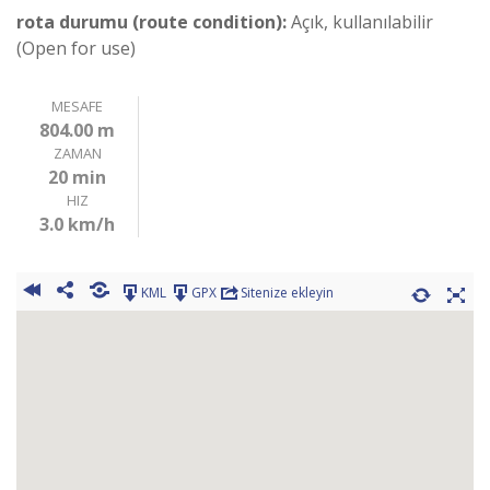
rota durumu (route condition):
Açık, kullanılabilir
(Open for use)
MESAFE
804.00 m
ZAMAN
20 min
HIZ
3.0 km/h
KML
GPX
Sitenize ekleyin