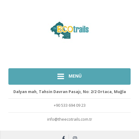
MENÜ
Dalyan mah, Tahsin Davran Pasajı, No: 2/2 Ortaca, Muğla
+90 533 694 09 23
info@theecotrails.com.tr