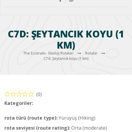
C7D: ŞEYTANCIK KOYU (1
KM)
The Ecotrails - Ekoloji Rotaları
Rotalar
C7d: Şeytancık koyu (1 km)
(0)
Kategoriler:
Yürüyüş – Sahil Rotası (Hiking – Coastal Route)
rota türü (route type):
Yürüyüş (Hiking)
rota seviyesi (route rating):
Orta (moderate)