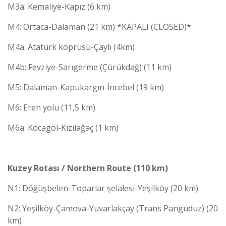
M3a: Kemaliye-Kapız (6 km)
M4: Ortaca-Dalaman (21 km) *KAPALI (CLOSED)*
M4a: Atatürk köprüsü-Çaylı (4km)
M4b: Fevziye-Sarıgerme (Çürükdağ) (11 km)
M5: Dalaman-Kapukargın-İncebel (19 km)
M6: Eren yolu (11,5 km)
M6a: Kocagöl-Kızılağaç (1 km)
Kuzey Rotası / Northern Route (110 km)
N1: Döğüşbelen-Toparlar şelalesi-Yeşilköy (20 km)
N2: Yeşilköy-Çamova-Yuvarlakçay (Trans Panguduz) (20
km)