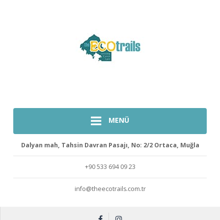
MENÜ
Dalyan mah, Tahsin Davran Pasajı, No: 2/2 Ortaca, Muğla
+90 533 694 09 23
info@theecotrails.com.tr