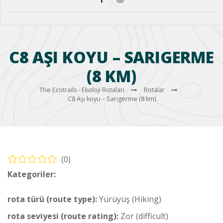
C8 AŞI KOYU – SARIGERME
(8 KM)
The Ecotrails - Ekoloji Rotaları
Rotalar
C8 Aşı koyu – Sarıgerme (8 km)
(0)
Kategoriler:
Yürüyüş – Sahil Rotası (Hiking – Coastal Route)
rota türü (route type):
Yürüyüş (Hiking)
rota seviyesi (route rating):
Zor (difficult)