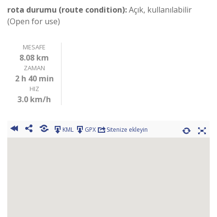
rota durumu (route condition):
Açık, kullanılabilir
(Open for use)
MESAFE
8.08 km
ZAMAN
2 h 40 min
HIZ
3.0 km/h
KML
GPX
Sitenize ekleyin