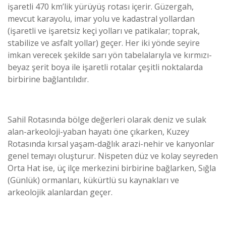
işaretli 470 km’lik yürüyüş rotası içerir. Güzergah,
mevcut karayolu, imar yolu ve kadastral yollardan
(işaretli ve işaretsiz keçi yolları ve patikalar; toprak,
stabilize ve asfalt yollar) geçer. Her iki yönde seyire
imkan verecek şekilde sarı yön tabelalarıyla ve kırmızı-
beyaz şerit boya ile işaretli rotalar çeşitli noktalarda
birbirine bağlantılıdır.
Sahil Rotasında bölge değerleri olarak deniz ve sulak
alan-arkeoloji-yaban hayatı öne çıkarken, Kuzey
Rotasında kırsal yaşam-dağlık arazi-nehir ve kanyonlar
genel temayı oluşturur. Nispeten düz ve kolay seyreden
Orta Hat ise, üç ilçe merkezini birbirine bağlarken, Sığla
(Günlük) ormanları, kükürtlü su kaynakları ve
arkeolojik alanlardan geçer.