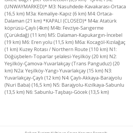
(UNWAYMARKED)* M3: Nasuhdede-Kavakarası-Ortaca
(16,5 km) M3a: Kemaliye-Kapız (6 km) M4: Ortaca-
Dalaman (21 km) *KAPALI (CLOSED)* M4a: Atatürk
köprüsü-Çaylı (4km) M4b: Fevziye-Sarıgerme
(Çürükdağ) (11 km) M5: Dalaman-Kapukargın-İncebel
(19 km) M6: Eren yolu (11,5 km) M6a: Kocagöl-Kızılağaç
(1 km) Kuzey Rotası / Northern Route (110 km) N1:
Döğüşbelen-Toparlar şelalesi-Yeşilköy (20 km) N2:
Yeşilköy-Çamova-Yuvarlakçay (Trans Panguduz) (20
km) N2a: Yeşilköy-Yangı-Yuvarlakçay (15 km) N3:
Yuvarlakçay-Çaylı (12 km) N4: Çaylı-Akkaya-Barajyolu
(Nuri Baba) (16,5 km) N5: Barajyolu-Kızılkaya-Sabunlu
(13,5 km) N6: Sabunlu-Taşbaşı-Göcek (13,5 km)