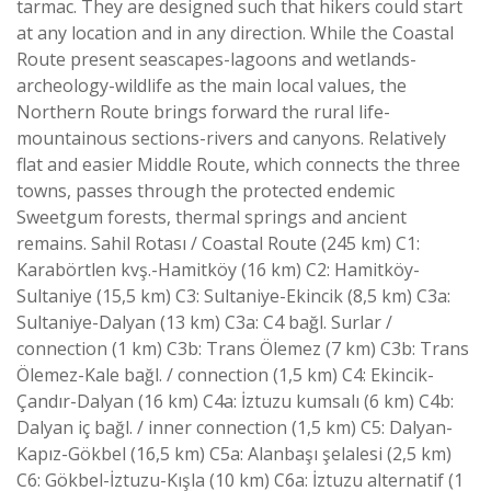
tarmac. They are designed such that hikers could start
at any location and in any direction. While the Coastal
Route present seascapes-lagoons and wetlands-
archeology-wildlife as the main local values, the
Northern Route brings forward the rural life-
mountainous sections-rivers and canyons. Relatively
flat and easier Middle Route, which connects the three
towns, passes through the protected endemic
Sweetgum forests, thermal springs and ancient
remains. Sahil Rotası / Coastal Route (245 km) C1:
Karabörtlen kvş.-Hamitköy (16 km) C2: Hamitköy-
Sultaniye (15,5 km) C3: Sultaniye-Ekincik (8,5 km) C3a:
Sultaniye-Dalyan (13 km) C3a: C4 bağl. Surlar /
connection (1 km) C3b: Trans Ölemez (7 km) C3b: Trans
Ölemez-Kale bağl. / connection (1,5 km) C4: Ekincik-
Çandır-Dalyan (16 km) C4a: İztuzu kumsalı (6 km) C4b:
Dalyan iç bağl. / inner connection (1,5 km) C5: Dalyan-
Kapız-Gökbel (16,5 km) C5a: Alanbaşı şelalesi (2,5 km)
C6: Gökbel-İztuzu-Kışla (10 km) C6a: İztuzu alternatif (1