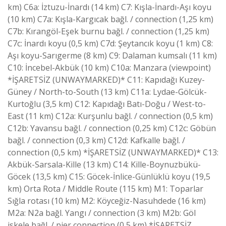
km) C6a: İztuzu-İnardı (14 km) C7: Kışla-İnardı-Aşı koyu
(10 km) C7a: Kışla-Kargıcak bağl. / connection (1,25 km)
C7b: Kırangöl-Eşek burnu bağl. / connection (1,25 km)
C7c: İnardı koyu (0,5 km) C7d: Şeytancık koyu (1 km) C8:
Aşı koyu-Sarıgerme (8 km) C9: Dalaman kumsalı (11 km)
C10: İncebel-Akbük (10 km) C10a: Manzara (viewpoint)
*İŞARETSİZ (UNWAYMARKED)* C11: Kapıdağı Kuzey-
Güney / North-to-South (13 km) C11a: Lydae-Gölcük-
Kurtoğlu (3,5 km) C12: Kapıdağı Batı-Doğu / West-to-
East (11 km) C12a: Kurşunlu bağl. / connection (0,5 km)
C12b: Yavansu bağl. / connection (0,25 km) C12c: Göbün
bağl. / connection (0,3 km) C12d: Kafkalle bağl. /
connection (0,5 km) *İŞARETSİZ (UNWAYMARKED)* C13:
Akbük-Sarsala-Kille (13 km) C14: Kille-Boynuzbükü-
Göcek (13,5 km) C15: Göcek-İnlice-Günlüklü koyu (19,5
km) Orta Rota / Middle Route (115 km) M1: Toparlar
Sığla rotası (10 km) M2: Köyceğiz-Nasuhdede (16 km)
M2a: N2a bağl. Yangı / connection (3 km) M2b: Göl
iskele bağl. / pier connection (0,5 km) *İŞARETSİZ