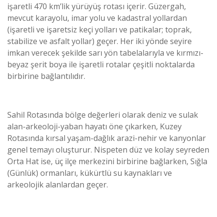
işaretli 470 km’lik yürüyüş rotası içerir. Güzergah,
mevcut karayolu, imar yolu ve kadastral yollardan
(işaretli ve işaretsiz keçi yolları ve patikalar; toprak,
stabilize ve asfalt yollar) geçer. Her iki yönde seyire
imkan verecek şekilde sarı yön tabelalarıyla ve kırmızı-
beyaz şerit boya ile işaretli rotalar çeşitli noktalarda
birbirine bağlantılıdır.
Sahil Rotasında bölge değerleri olarak deniz ve sulak
alan-arkeoloji-yaban hayatı öne çıkarken, Kuzey
Rotasında kırsal yaşam-dağlık arazi-nehir ve kanyonlar
genel temayı oluşturur. Nispeten düz ve kolay seyreden
Orta Hat ise, üç ilçe merkezini birbirine bağlarken, Sığla
(Günlük) ormanları, kükürtlü su kaynakları ve
arkeolojik alanlardan geçer.