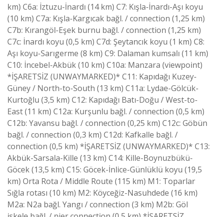
km) C6a: İztuzu-İnardı (14 km) C7: Kışla-İnardı-Aşı koyu
(10 km) C7a: Kışla-Kargıcak bağl. / connection (1,25 km)
C7b: Kırangöl-Eşek burnu bağl. / connection (1,25 km)
C7c: İnardı koyu (0,5 km) C7d: Şeytancık koyu (1 km) C8:
Aşı koyu-Sarıgerme (8 km) C9: Dalaman kumsalı (11 km)
C10: İncebel-Akbük (10 km) C10a: Manzara (viewpoint)
*İŞARETSİZ (UNWAYMARKED)* C11: Kapıdağı Kuzey-
Güney / North-to-South (13 km) C11a: Lydae-Gölcük-
Kurtoğlu (3,5 km) C12: Kapıdağı Batı-Doğu / West-to-
East (11 km) C12a: Kurşunlu bağl. / connection (0,5 km)
C12b: Yavansu bağl. / connection (0,25 km) C12c: Göbün
bağl. / connection (0,3 km) C12d: Kafkalle bağl. /
connection (0,5 km) *İŞARETSİZ (UNWAYMARKED)* C13:
Akbük-Sarsala-Kille (13 km) C14: Kille-Boynuzbükü-
Göcek (13,5 km) C15: Göcek-İnlice-Günlüklü koyu (19,5
km) Orta Rota / Middle Route (115 km) M1: Toparlar
Sığla rotası (10 km) M2: Köyceğiz-Nasuhdede (16 km)
M2a: N2a bağl. Yangı / connection (3 km) M2b: Göl
iskele bağl. / pier connection (0,5 km) *İŞARETSİZ