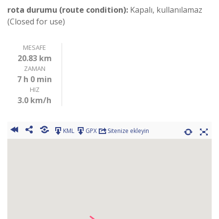
rota durumu (route condition):
Kapalı, kullanılamaz
(Closed for use)
MESAFE
20.83 km
ZAMAN
7 h 0 min
HIZ
3.0 km/h
KML
GPX
Sitenize ekleyin