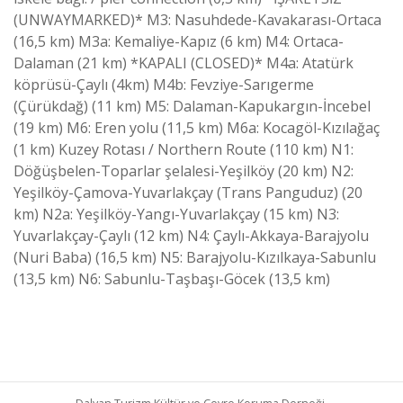
(UNWAYMARKED)* M3: Nasuhdede-Kavakarası-Ortaca
(16,5 km) M3a: Kemaliye-Kapız (6 km) M4: Ortaca-
Dalaman (21 km) *KAPALI (CLOSED)* M4a: Atatürk
köprüsü-Çaylı (4km) M4b: Fevziye-Sarıgerme
(Çürükdağ) (11 km) M5: Dalaman-Kapukargın-İncebel
(19 km) M6: Eren yolu (11,5 km) M6a: Kocagöl-Kızılağaç
(1 km) Kuzey Rotası / Northern Route (110 km) N1:
Döğüşbelen-Toparlar şelalesi-Yeşilköy (20 km) N2:
Yeşilköy-Çamova-Yuvarlakçay (Trans Panguduz) (20
km) N2a: Yeşilköy-Yangı-Yuvarlakçay (15 km) N3:
Yuvarlakçay-Çaylı (12 km) N4: Çaylı-Akkaya-Barajyolu
(Nuri Baba) (16,5 km) N5: Barajyolu-Kızılkaya-Sabunlu
(13,5 km) N6: Sabunlu-Taşbaşı-Göcek (13,5 km)