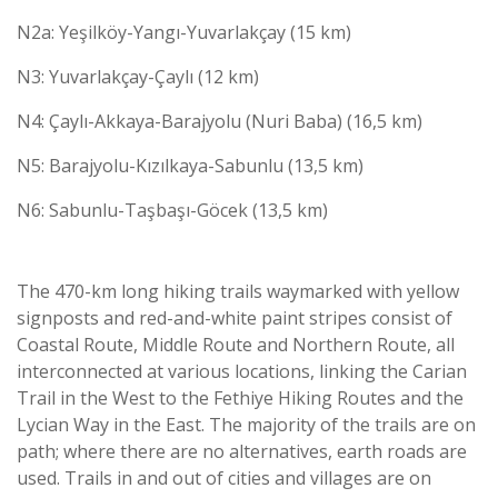
N2a: Yeşilköy-Yangı-Yuvarlakçay (15 km)
N3: Yuvarlakçay-Çaylı (12 km)
N4: Çaylı-Akkaya-Barajyolu (Nuri Baba) (16,5 km)
N5: Barajyolu-Kızılkaya-Sabunlu (13,5 km)
N6: Sabunlu-Taşbaşı-Göcek (13,5 km)
The 470-km long hiking trails waymarked with yellow
signposts and red-and-white paint stripes consist of
Coastal Route, Middle Route and Northern Route, all
interconnected at various locations, linking the Carian
Trail in the West to the Fethiye Hiking Routes and the
Lycian Way in the East. The majority of the trails are on
path; where there are no alternatives, earth roads are
used. Trails in and out of cities and villages are on