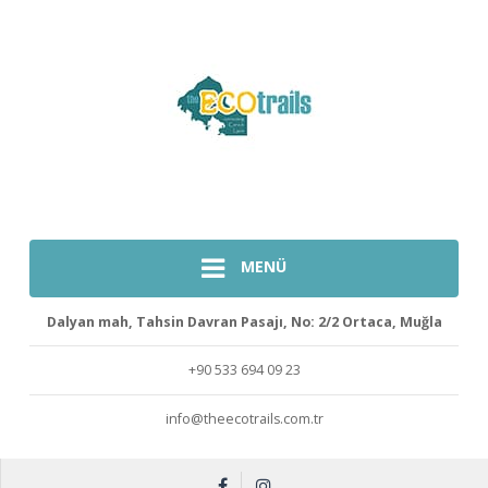
MENÜ
Dalyan mah, Tahsin Davran Pasajı, No: 2/2 Ortaca, Muğla
+90 533 694 09 23
info@theecotrails.com.tr