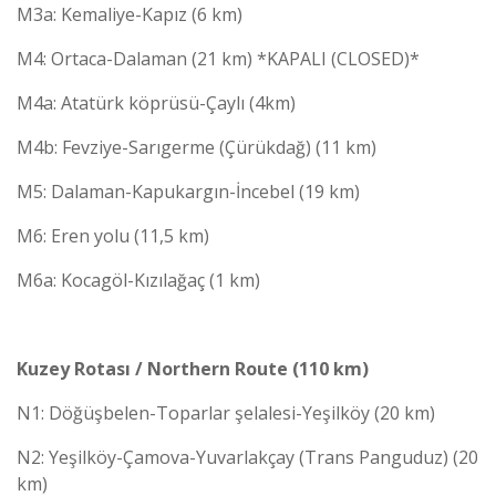
M3a: Kemaliye-Kapız (6 km)
M4: Ortaca-Dalaman (21 km) *KAPALI (CLOSED)*
M4a: Atatürk köprüsü-Çaylı (4km)
M4b: Fevziye-Sarıgerme (Çürükdağ) (11 km)
M5: Dalaman-Kapukargın-İncebel (19 km)
M6: Eren yolu (11,5 km)
M6a: Kocagöl-Kızılağaç (1 km)
Kuzey Rotası / Northern Route (110 km)
N1: Döğüşbelen-Toparlar şelalesi-Yeşilköy (20 km)
N2: Yeşilköy-Çamova-Yuvarlakçay (Trans Panguduz) (20
km)