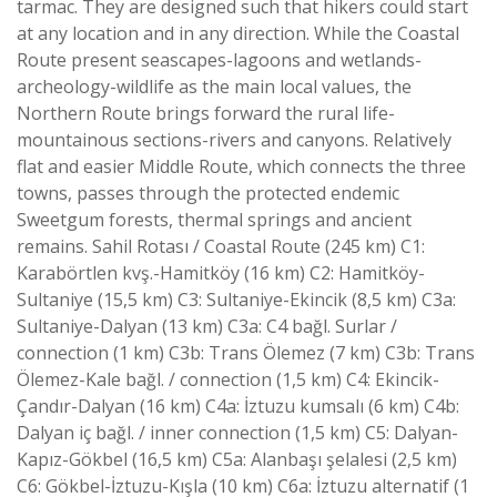
tarmac. They are designed such that hikers could start
at any location and in any direction. While the Coastal
Route present seascapes-lagoons and wetlands-
archeology-wildlife as the main local values, the
Northern Route brings forward the rural life-
mountainous sections-rivers and canyons. Relatively
flat and easier Middle Route, which connects the three
towns, passes through the protected endemic
Sweetgum forests, thermal springs and ancient
remains. Sahil Rotası / Coastal Route (245 km) C1:
Karabörtlen kvş.-Hamitköy (16 km) C2: Hamitköy-
Sultaniye (15,5 km) C3: Sultaniye-Ekincik (8,5 km) C3a:
Sultaniye-Dalyan (13 km) C3a: C4 bağl. Surlar /
connection (1 km) C3b: Trans Ölemez (7 km) C3b: Trans
Ölemez-Kale bağl. / connection (1,5 km) C4: Ekincik-
Çandır-Dalyan (16 km) C4a: İztuzu kumsalı (6 km) C4b:
Dalyan iç bağl. / inner connection (1,5 km) C5: Dalyan-
Kapız-Gökbel (16,5 km) C5a: Alanbaşı şelalesi (2,5 km)
C6: Gökbel-İztuzu-Kışla (10 km) C6a: İztuzu alternatif (1