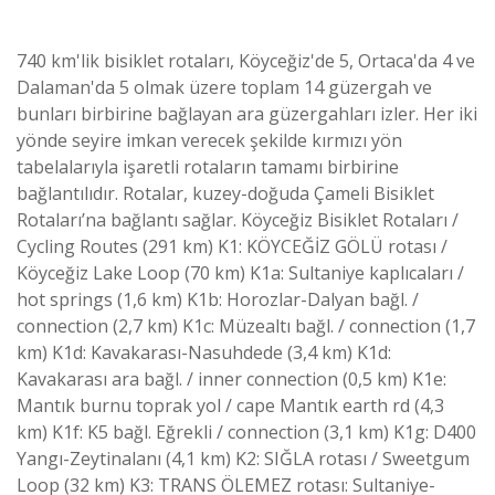
740 km'lik bisiklet rotaları, Köyceğiz'de 5, Ortaca'da 4 ve
Dalaman'da 5 olmak üzere toplam 14 güzergah ve
bunları birbirine bağlayan ara güzergahları izler. Her iki
yönde seyire imkan verecek şekilde kırmızı yön
tabelalarıyla işaretli rotaların tamamı birbirine
bağlantılıdır. Rotalar, kuzey-doğuda Çameli Bisiklet
Rotaları’na bağlantı sağlar. Köyceğiz Bisiklet Rotaları /
Cycling Routes (291 km) K1: KÖYCEĞİZ GÖLÜ rotası /
Köyceğiz Lake Loop (70 km) K1a: Sultaniye kaplıcaları /
hot springs (1,6 km) K1b: Horozlar-Dalyan bağl. /
connection (2,7 km) K1c: Müzealtı bağl. / connection (1,7
km) K1d: Kavakarası-Nasuhdede (3,4 km) K1d:
Kavakarası ara bağl. / inner connection (0,5 km) K1e:
Mantık burnu toprak yol / cape Mantık earth rd (4,3
km) K1f: K5 bağl. Eğrekli / connection (3,1 km) K1g: D400
Yangı-Zeytinalanı (4,1 km) K2: SIĞLA rotası / Sweetgum
Loop (32 km) K3: TRANS ÖLEMEZ rotası: Sultaniye-