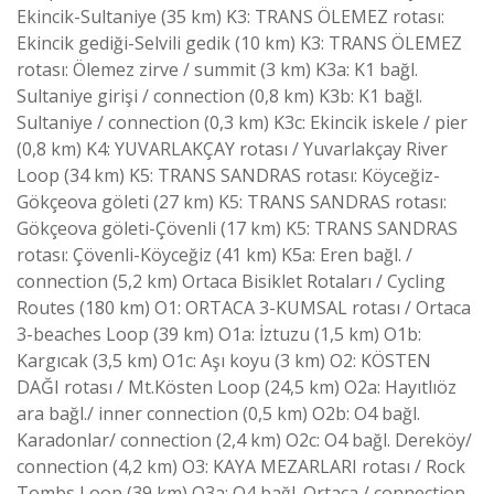
Ekincik-Sultaniye (35 km) K3: TRANS ÖLEMEZ rotası:
Ekincik gediği-Selvili gedik (10 km) K3: TRANS ÖLEMEZ
rotası: Ölemez zirve / summit (3 km) K3a: K1 bağl.
Sultaniye girişi / connection (0,8 km) K3b: K1 bağl.
Sultaniye / connection (0,3 km) K3c: Ekincik iskele / pier
(0,8 km) K4: YUVARLAKÇAY rotası / Yuvarlakçay River
Loop (34 km) K5: TRANS SANDRAS rotası: Köyceğiz-
Gökçeova göleti (27 km) K5: TRANS SANDRAS rotası:
Gökçeova göleti-Çövenli (17 km) K5: TRANS SANDRAS
rotası: Çövenli-Köyceğiz (41 km) K5a: Eren bağl. /
connection (5,2 km) Ortaca Bisiklet Rotaları / Cycling
Routes (180 km) O1: ORTACA 3-KUMSAL rotası / Ortaca
3-beaches Loop (39 km) O1a: İztuzu (1,5 km) O1b:
Kargıcak (3,5 km) O1c: Aşı koyu (3 km) O2: KÖSTEN
DAĞI rotası / Mt.Kösten Loop (24,5 km) O2a: Hayıtlıöz
ara bağl./ inner connection (0,5 km) O2b: O4 bağl.
Karadonlar/ connection (2,4 km) O2c: O4 bağl. Dereköy/
connection (4,2 km) O3: KAYA MEZARLARI rotası / Rock
Tombs Loop (39 km) O3a: O4 bağl. Ortaca / connection