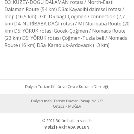
D3: KUZEY-DOĞU DALAMAN rotası / North-East
Dalaman Route (54 km) D3a: Kayadibi dairesel rotası /
loop (16,5 km) D3b: D5 bağl. Çöğmen / connection (2,7
km) D4: NURİBABA DAĞI rotası / Mt.Nuribaba Route (20
km) D5: YÖRÜK rotası Göcek-Çöğmen / Nomads Route
(23 km) D5: YÖRÜK rotası Çöğmen-Tuzla beli / Nomads
Route (16 km) D5a: Karaoluk-Ardovacık (13 km)
Dalyan Turizm Kültür ve Çevre Koruma Derneği,
Dalyan mah, Tahsin Davran Pasajı, No:2/2
Ortaca – MUĞLA
© 2021 Bütün hakları saklıdır
BİZİ HARİTADA BULUN