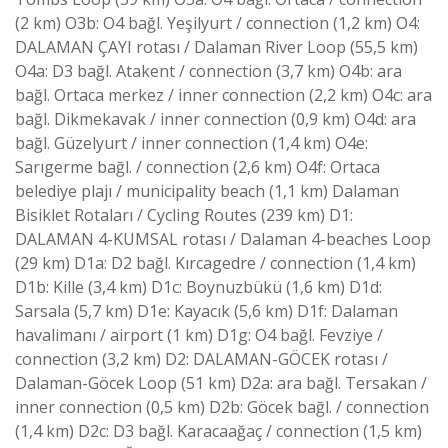
(2 km) O3b: O4 bağl. Yeşilyurt / connection (1,2 km) O4:
DALAMAN ÇAYI rotası / Dalaman River Loop (55,5 km)
O4a: D3 bağl. Atakent / connection (3,7 km) O4b: ara
bağl. Ortaca merkez / inner connection (2,2 km) O4c: ara
bağl. Dikmekavak / inner connection (0,9 km) O4d: ara
bağl. Güzelyurt / inner connection (1,4 km) O4e:
Sarıgerme bağl. / connection (2,6 km) O4f: Ortaca
belediye plajı / municipality beach (1,1 km) Dalaman
Bisiklet Rotaları / Cycling Routes (239 km) D1:
DALAMAN 4-KUMSAL rotası / Dalaman 4-beaches Loop
(29 km) D1a: D2 bağl. Kırcagedre / connection (1,4 km)
D1b: Kille (3,4 km) D1c: Boynuzbükü (1,6 km) D1d:
Sarsala (5,7 km) D1e: Kayacık (5,6 km) D1f: Dalaman
havalimanı / airport (1 km) D1g: O4 bağl. Fevziye /
connection (3,2 km) D2: DALAMAN-GÖCEK rotası /
Dalaman-Göcek Loop (51 km) D2a: ara bağl. Tersakan /
inner connection (0,5 km) D2b: Göcek bağl. / connection
(1,4 km) D2c: D3 bağl. Karacaağaç / connection (1,5 km)