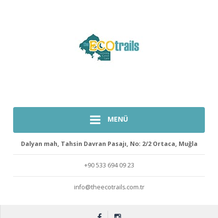
MENÜ
Dalyan mah, Tahsin Davran Pasajı, No: 2/2 Ortaca, Muğla
+90 533 694 09 23
info@theecotrails.com.tr