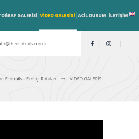
TOĞRAF GALERİSİ
VİDEO GALERİSİ
ACİL DURUM
İLETIŞIM
nfo@theecotrails.com.tr
e Ecotrails - Ekoloji Rotaları
VİDEO GALERİSİ