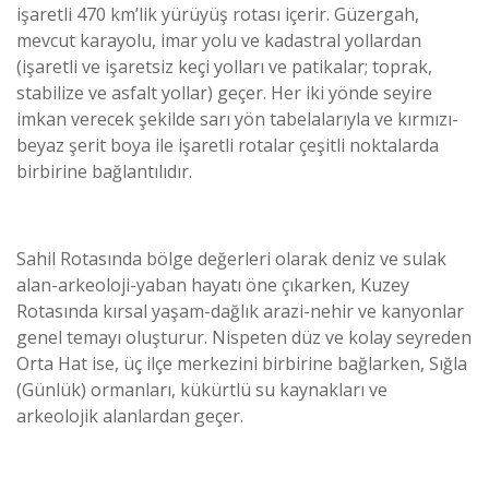
işaretli 470 km’lik yürüyüş rotası içerir. Güzergah,
mevcut karayolu, imar yolu ve kadastral yollardan
(işaretli ve işaretsiz keçi yolları ve patikalar; toprak,
stabilize ve asfalt yollar) geçer. Her iki yönde seyire
imkan verecek şekilde sarı yön tabelalarıyla ve kırmızı-
beyaz şerit boya ile işaretli rotalar çeşitli noktalarda
birbirine bağlantılıdır.
Sahil Rotasında bölge değerleri olarak deniz ve sulak
alan-arkeoloji-yaban hayatı öne çıkarken, Kuzey
Rotasında kırsal yaşam-dağlık arazi-nehir ve kanyonlar
genel temayı oluşturur. Nispeten düz ve kolay seyreden
Orta Hat ise, üç ilçe merkezini birbirine bağlarken, Sığla
(Günlük) ormanları, kükürtlü su kaynakları ve
arkeolojik alanlardan geçer.