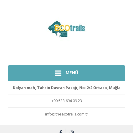
MENÜ
Dalyan mah, Tahsin Davran Pasajı, No: 2/2 Ortaca, Muğla
+90 533 694 09 23
info@theecotrails.com.tr