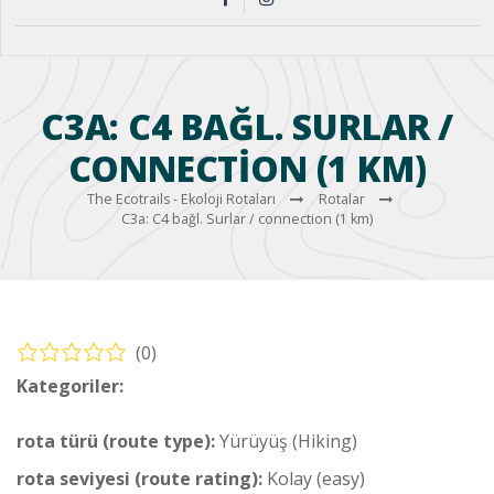
C3A: C4 BAĞL. SURLAR /
CONNECTION (1 KM)
The Ecotrails - Ekoloji Rotaları
Rotalar
C3a: C4 bağl. Surlar / connection (1 km)
(0)
Kategoriler:
Yürüyüş – Sahil Rotası (Hiking – Coastal Route)
rota türü (route type):
Yürüyüş (Hiking)
rota seviyesi (route rating):
Kolay (easy)