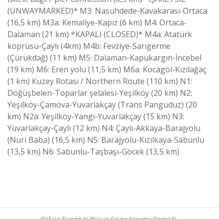
(UNWAYMARKED)* M3: Nasuhdede-Kavakarası-Ortaca
(16,5 km) M3a: Kemaliye-Kapız (6 km) M4: Ortaca-
Dalaman (21 km) *KAPALI (CLOSED)* M4a: Atatürk
köprüsü-Çaylı (4km) M4b: Fevziye-Sarıgerme
(Çürükdağ) (11 km) M5: Dalaman-Kapukargın-İncebel
(19 km) M6: Eren yolu (11,5 km) M6a: Kocagöl-Kızılağaç
(1 km) Kuzey Rotası / Northern Route (110 km) N1:
Döğüşbelen-Toparlar şelalesi-Yeşilköy (20 km) N2:
Yeşilköy-Çamova-Yuvarlakçay (Trans Panguduz) (20
km) N2a: Yeşilköy-Yangı-Yuvarlakçay (15 km) N3:
Yuvarlakçay-Çaylı (12 km) N4: Çaylı-Akkaya-Barajyolu
(Nuri Baba) (16,5 km) N5: Barajyolu-Kızılkaya-Sabunlu
(13,5 km) N6: Sabunlu-Taşbaşı-Göcek (13,5 km)