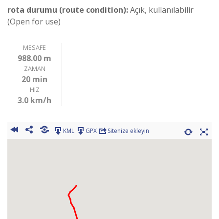
rota durumu (route condition):
Açık, kullanılabilir
(Open for use)
MESAFE
988.00 m
ZAMAN
20 min
HIZ
3.0 km/h
KML
GPX
Sitenize ekleyin