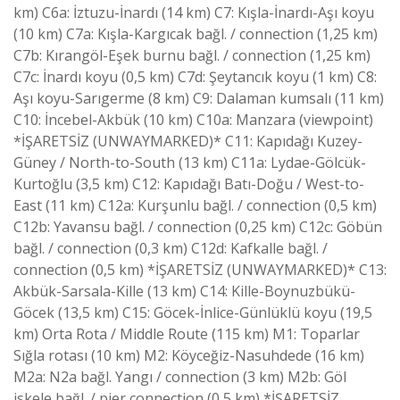
km) C6a: İztuzu-İnardı (14 km) C7: Kışla-İnardı-Aşı koyu
(10 km) C7a: Kışla-Kargıcak bağl. / connection (1,25 km)
C7b: Kırangöl-Eşek burnu bağl. / connection (1,25 km)
C7c: İnardı koyu (0,5 km) C7d: Şeytancık koyu (1 km) C8:
Aşı koyu-Sarıgerme (8 km) C9: Dalaman kumsalı (11 km)
C10: İncebel-Akbük (10 km) C10a: Manzara (viewpoint)
*İŞARETSİZ (UNWAYMARKED)* C11: Kapıdağı Kuzey-
Güney / North-to-South (13 km) C11a: Lydae-Gölcük-
Kurtoğlu (3,5 km) C12: Kapıdağı Batı-Doğu / West-to-
East (11 km) C12a: Kurşunlu bağl. / connection (0,5 km)
C12b: Yavansu bağl. / connection (0,25 km) C12c: Göbün
bağl. / connection (0,3 km) C12d: Kafkalle bağl. /
connection (0,5 km) *İŞARETSİZ (UNWAYMARKED)* C13:
Akbük-Sarsala-Kille (13 km) C14: Kille-Boynuzbükü-
Göcek (13,5 km) C15: Göcek-İnlice-Günlüklü koyu (19,5
km) Orta Rota / Middle Route (115 km) M1: Toparlar
Sığla rotası (10 km) M2: Köyceğiz-Nasuhdede (16 km)
M2a: N2a bağl. Yangı / connection (3 km) M2b: Göl
iskele bağl. / pier connection (0,5 km) *İŞARETSİZ