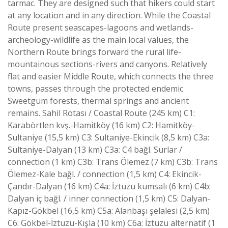
tarmac. They are designed such that hikers could start
at any location and in any direction. While the Coastal
Route present seascapes-lagoons and wetlands-
archeology-wildlife as the main local values, the
Northern Route brings forward the rural life-
mountainous sections-rivers and canyons. Relatively
flat and easier Middle Route, which connects the three
towns, passes through the protected endemic
Sweetgum forests, thermal springs and ancient
remains. Sahil Rotası / Coastal Route (245 km) C1:
Karabörtlen kvş.-Hamitköy (16 km) C2: Hamitköy-
Sultaniye (15,5 km) C3: Sultaniye-Ekincik (8,5 km) C3a:
Sultaniye-Dalyan (13 km) C3a: C4 bağl. Surlar /
connection (1 km) C3b: Trans Ölemez (7 km) C3b: Trans
Ölemez-Kale bağl. / connection (1,5 km) C4: Ekincik-
Çandır-Dalyan (16 km) C4a: İztuzu kumsalı (6 km) C4b:
Dalyan iç bağl. / inner connection (1,5 km) C5: Dalyan-
Kapız-Gökbel (16,5 km) C5a: Alanbaşı şelalesi (2,5 km)
C6: Gökbel-İztuzu-Kışla (10 km) C6a: İztuzu alternatif (1