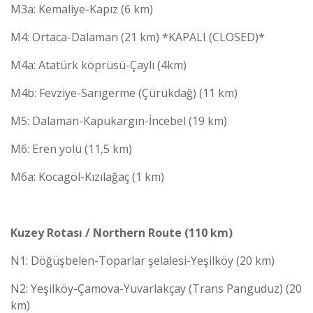
M3a: Kemaliye-Kapız (6 km)
M4: Ortaca-Dalaman (21 km) *KAPALI (CLOSED)*
M4a: Atatürk köprüsü-Çaylı (4km)
M4b: Fevziye-Sarıgerme (Çürükdağ) (11 km)
M5: Dalaman-Kapukargın-İncebel (19 km)
M6: Eren yolu (11,5 km)
M6a: Kocagöl-Kızılağaç (1 km)
Kuzey Rotası / Northern Route (110 km)
N1: Döğüşbelen-Toparlar şelalesi-Yeşilköy (20 km)
N2: Yeşilköy-Çamova-Yuvarlakçay (Trans Panguduz) (20
km)