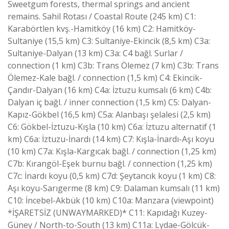
Sweetgum forests, thermal springs and ancient
remains. Sahil Rotası / Coastal Route (245 km) C1:
Karabörtlen kvş.-Hamitköy (16 km) C2: Hamitköy-
Sultaniye (15,5 km) C3: Sultaniye-Ekincik (8,5 km) C3a:
Sultaniye-Dalyan (13 km) C3a: C4 bağl. Surlar /
connection (1 km) C3b: Trans Ölemez (7 km) C3b: Trans
Ölemez-Kale bağl. / connection (1,5 km) C4: Ekincik-
Çandır-Dalyan (16 km) C4a: İztuzu kumsalı (6 km) C4b:
Dalyan iç bağl. / inner connection (1,5 km) C5: Dalyan-
Kapız-Gökbel (16,5 km) C5a: Alanbaşı şelalesi (2,5 km)
C6: Gökbel-İztuzu-Kışla (10 km) C6a: İztuzu alternatif (1
km) C6a: İztuzu-İnardı (14 km) C7: Kışla-İnardı-Aşı koyu
(10 km) C7a: Kışla-Kargıcak bağl. / connection (1,25 km)
C7b: Kırangöl-Eşek burnu bağl. / connection (1,25 km)
C7c: İnardı koyu (0,5 km) C7d: Şeytancık koyu (1 km) C8:
Aşı koyu-Sarıgerme (8 km) C9: Dalaman kumsalı (11 km)
C10: İncebel-Akbük (10 km) C10a: Manzara (viewpoint)
*İŞARETSİZ (UNWAYMARKED)* C11: Kapıdağı Kuzey-
Güney / North-to-South (13 km) C11a: Lydae-Gölcük-