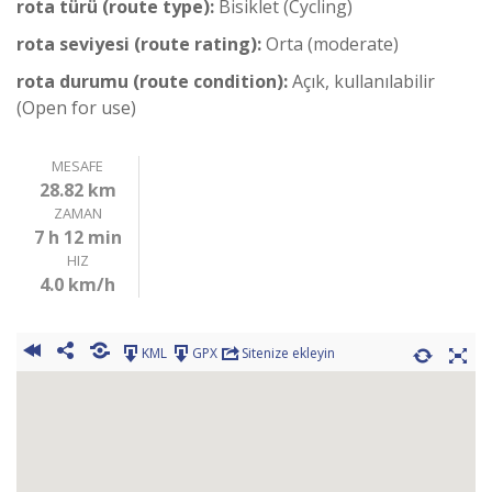
rota türü (route type):
Bisiklet (Cycling)
rota seviyesi (route rating):
Orta (moderate)
rota durumu (route condition):
Açık, kullanılabilir
(Open for use)
MESAFE
28.82 km
ZAMAN
7 h 12 min
HIZ
4.0 km/h
KML
GPX
Sitenize ekleyin