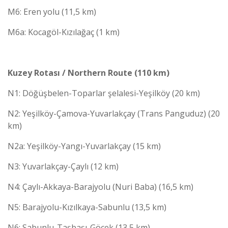
M6: Eren yolu (11,5 km)
M6a: Kocagöl-Kızılağaç (1 km)
Kuzey Rotası / Northern Route (110 km)
N1: Döğüşbelen-Toparlar şelalesi-Yeşilköy (20 km)
N2: Yeşilköy-Çamova-Yuvarlakçay (Trans Panguduz) (20
km)
N2a: Yeşilköy-Yangı-Yuvarlakçay (15 km)
N3: Yuvarlakçay-Çaylı (12 km)
N4: Çaylı-Akkaya-Barajyolu (Nuri Baba) (16,5 km)
N5: Barajyolu-Kızılkaya-Sabunlu (13,5 km)
N6: Sabunlu-Taşbaşı-Göcek (13,5 km)