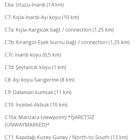
C6a: İztuzu-İnardı (14 km)
C7: Kışla-İnardı-Aşı koyu (10 km)
C7a: Kışla-Kargıcak bağl. / connection (1,25 km)
C7b: Kırangöl-Eşek burnu bağl. / connection (1,25 km)
C7c: İnardı koyu (0,5 km)
C7d: Şeytancık koyu (1 km)
C8: Aşı koyu-Sarıgerme (8 km)
C9: Dalaman kumsalı (11 km)
C10: İncebel-Akbük (10 km)
C10a: Manzara (viewpoint) *İŞARETSİZ
(UNWAYMARKED)*
C11: Kapıdağı Kuzey-Güney / North-to-South (13 km)