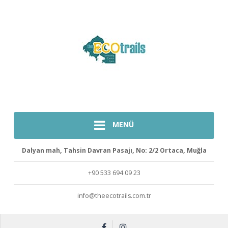
MENÜ
Dalyan mah, Tahsin Davran Pasajı, No: 2/2 Ortaca, Muğla
+90 533 694 09 23
info@theecotrails.com.tr