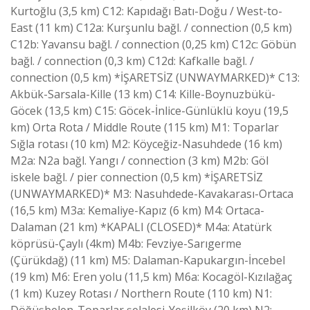
Kurtoğlu (3,5 km) C12: Kapıdağı Batı-Doğu / West-to-
East (11 km) C12a: Kurşunlu bağl. / connection (0,5 km)
C12b: Yavansu bağl. / connection (0,25 km) C12c: Göbün
bağl. / connection (0,3 km) C12d: Kafkalle bağl. /
connection (0,5 km) *İŞARETSİZ (UNWAYMARKED)* C13:
Akbük-Sarsala-Kille (13 km) C14: Kille-Boynuzbükü-
Göcek (13,5 km) C15: Göcek-İnlice-Günlüklü koyu (19,5
km) Orta Rota / Middle Route (115 km) M1: Toparlar
Sığla rotası (10 km) M2: Köyceğiz-Nasuhdede (16 km)
M2a: N2a bağl. Yangı / connection (3 km) M2b: Göl
iskele bağl. / pier connection (0,5 km) *İŞARETSİZ
(UNWAYMARKED)* M3: Nasuhdede-Kavakarası-Ortaca
(16,5 km) M3a: Kemaliye-Kapız (6 km) M4: Ortaca-
Dalaman (21 km) *KAPALI (CLOSED)* M4a: Atatürk
köprüsü-Çaylı (4km) M4b: Fevziye-Sarıgerme
(Çürükdağ) (11 km) M5: Dalaman-Kapukargın-İncebel
(19 km) M6: Eren yolu (11,5 km) M6a: Kocagöl-Kızılağaç
(1 km) Kuzey Rotası / Northern Route (110 km) N1:
Döğüşbelen-Toparlar şelalesi-Yeşilköy (20 km) N2: