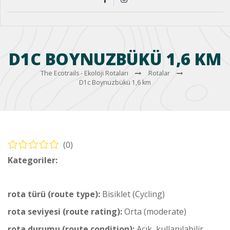
D1C BOYNUZBÜKÜ 1,6 KM
The Ecotrails - Ekoloji Rotaları
Rotalar
D1c Boynuzbükü 1,6 km
(0)
Kategoriler:
Bisiklet – Dalaman Rotaları (Cycling – Dalaman
Routes)
rota türü (route type):
Bisiklet (Cycling)
rota seviyesi (route rating):
Orta (moderate)
rota durumu (route condition):
Açık, kullanılabilir