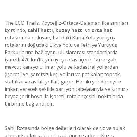
The ECO Trails, Köyceğiz-Ortaca-Dalaman ilçe sınırları
içersinde,
sahil hattı
,
kuzey hattı
ve
orta hat
rotalarından oluşan, batıdaki Karia Yolu yürüyüş
rotalarını doğudaki Likya Yolu ve Fethiye Yürüyüş
Parkurlarına bağlayan, uluslararası standartlarda
işaretli 470 km’lik yürüyüş rotası içerir. Güzergah,
mevcut karayolu, imar yolu ve kadastral yollardan
(işaretli ve işaretsiz keçi yolları ve patikalar; toprak,
stabilize ve asfalt yollar) geçer. Her iki yönde seyire
imkan verecek şekilde sarı yön tabelalarıyla ve kırmızı-
beyaz şerit boya ile işaretli rotalar çeşitli noktalarda
birbirine bağlantılıdır.
Sahil Rotasında bölge değerleri olarak deniz ve sulak
alan-arkeoloji-yaban hayatı öne çıkarken, Kuzey