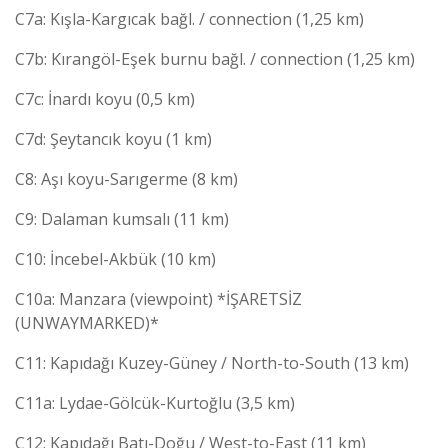
C7a: Kışla-Kargıcak bağl. / connection (1,25 km)
C7b: Kırangöl-Eşek burnu bağl. / connection (1,25 km)
C7c: İnardı koyu (0,5 km)
C7d: Şeytancık koyu (1 km)
C8: Aşı koyu-Sarıgerme (8 km)
C9: Dalaman kumsalı (11 km)
C10: İncebel-Akbük (10 km)
C10a: Manzara (viewpoint) *İŞARETSİZ
(UNWAYMARKED)*
C11: Kapıdağı Kuzey-Güney / North-to-South (13 km)
C11a: Lydae-Gölcük-Kurtoğlu (3,5 km)
C12: Kapıdağı Batı-Doğu / West-to-East (11 km)