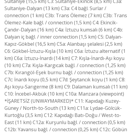
Sultaniye (15,5 km) C3: Sultaniye-Ekincik (8,5 km) C3a:
Sultaniye-Dalyan (13 km) C3a: C4 bağl. Surlar /
connection (1 km) C3b: Trans Ölemez (7 km) C3b: Trans
Ölemez-Kale bağl. / connection (1,5 km) C4: Ekincik-
Çandır-Dalyan (16 km) C4a: İztuzu kumsalı (6 km) C4b:
Dalyan iç bağl. / inner connection (1,5 km) C5: Dalyan-
Kapız-Gökbel (16,5 km) C5a: Alanbaşı şelalesi (2,5 km)
C6: Gökbel-İztuzu-Kışla (10 km) C6a: İztuzu alternatif (1
km) C6a: İztuzu-İnardı (14 km) C7: Kışla-İnardı-Aşı koyu
(10 km) C7a: Kışla-Kargıcak bağl. / connection (1,25 km)
C7b: Kırangöl-Eşek burnu bağl. / connection (1,25 km)
C7c: İnardı koyu (0,5 km) C7d: Şeytancık koyu (1 km) C8:
Aşı koyu-Sarıgerme (8 km) C9: Dalaman kumsalı (11 km)
C10: İncebel-Akbük (10 km) C10a: Manzara (viewpoint)
*İŞARETSİZ (UNWAYMARKED)* C11: Kapıdağı Kuzey-
Güney / North-to-South (13 km) C11a: Lydae-Gölcük-
Kurtoğlu (3,5 km) C12: Kapıdağı Batı-Doğu / West-to-
East (11 km) C12a: Kurşunlu bağl. / connection (0,5 km)
C12b: Yavansu bağl. / connection (0,25 km) C12c: Göbün