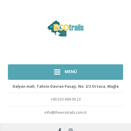
MENÜ
Dalyan mah, Tahsin Davran Pasajı, No: 2/2 Ortaca, Muğla
+90 533 694 09 23
info@theecotrails.com.tr