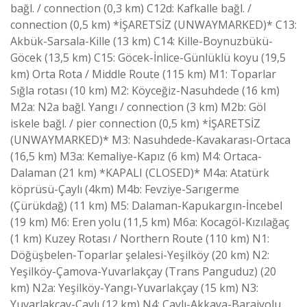
bağl. / connection (0,3 km) C12d: Kafkalle bağl. /
connection (0,5 km) *İŞARETSİZ (UNWAYMARKED)* C13:
Akbük-Sarsala-Kille (13 km) C14: Kille-Boynuzbükü-
Göcek (13,5 km) C15: Göcek-İnlice-Günlüklü koyu (19,5
km) Orta Rota / Middle Route (115 km) M1: Toparlar
Sığla rotası (10 km) M2: Köyceğiz-Nasuhdede (16 km)
M2a: N2a bağl. Yangı / connection (3 km) M2b: Göl
iskele bağl. / pier connection (0,5 km) *İŞARETSİZ
(UNWAYMARKED)* M3: Nasuhdede-Kavakarası-Ortaca
(16,5 km) M3a: Kemaliye-Kapız (6 km) M4: Ortaca-
Dalaman (21 km) *KAPALI (CLOSED)* M4a: Atatürk
köprüsü-Çaylı (4km) M4b: Fevziye-Sarıgerme
(Çürükdağ) (11 km) M5: Dalaman-Kapukargın-İncebel
(19 km) M6: Eren yolu (11,5 km) M6a: Kocagöl-Kızılağaç
(1 km) Kuzey Rotası / Northern Route (110 km) N1:
Döğüşbelen-Toparlar şelalesi-Yeşilköy (20 km) N2:
Yeşilköy-Çamova-Yuvarlakçay (Trans Panguduz) (20
km) N2a: Yeşilköy-Yangı-Yuvarlakçay (15 km) N3:
Yuvarlakçay-Çaylı (12 km) N4: Çaylı-Akkaya-Barajyolu