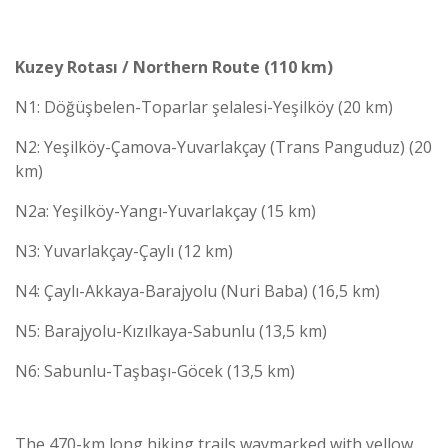
Kuzey Rotası / Northern Route (110 km)
N1: Döğüşbelen-Toparlar şelalesi-Yeşilköy (20 km)
N2: Yeşilköy-Çamova-Yuvarlakçay (Trans Panguduz) (20
km)
N2a: Yeşilköy-Yangı-Yuvarlakçay (15 km)
N3: Yuvarlakçay-Çaylı (12 km)
N4: Çaylı-Akkaya-Barajyolu (Nuri Baba) (16,5 km)
N5: Barajyolu-Kızılkaya-Sabunlu (13,5 km)
N6: Sabunlu-Taşbaşı-Göcek (13,5 km)
The 470-km long hiking trails waymarked with yellow