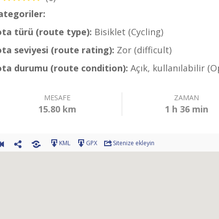
ategoriler:
Bisiklet – Dalaman Rotaları (Cycling – 
ota türü (route type):
Bisiklet (Cycling)
ota seviyesi (route rating):
Zor (difficult)
ota durumu (route condition):
Açık, kullanılabilir (
MESAFE
ZAMAN
15.80 km
1 h 36 min
KML
GPX
Sitenize ekleyin