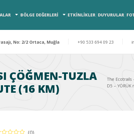
ALAR
BÖLGE DEĞERLERİ
ETKİNLİKLER
DUYURULAR
FO
sajı, No: 2/2 Ortaca, Muğla
+90 533 694 09 23
i
SI ÇÖĞMEN-TUZLA
The Ecotrails -
TE (16 KM)
D5 – YÖRÜK r
(0)