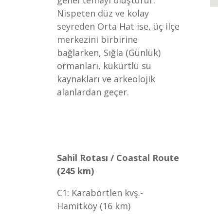
genel temayı oluşturur.
Nispeten düz ve kolay
seyreden Orta Hat ise, üç ilçe
merkezini birbirine
bağlarken, Sığla (Günlük)
ormanları, kükürtlü su
kaynakları ve arkeolojik
alanlardan geçer.
Sahil Rotası / Coastal Route
(245 km)
C1: Karabörtlen kvş.-
Hamitköy (16 km)