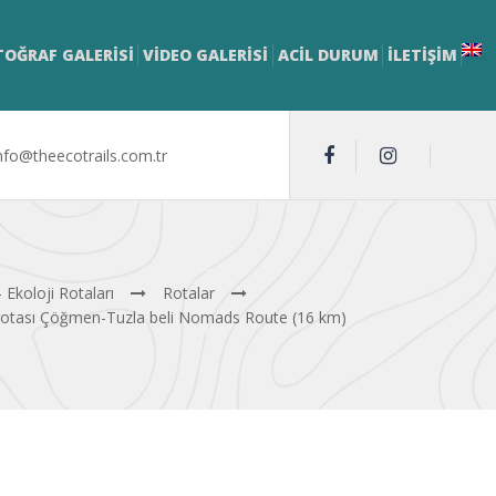
TOĞRAF GALERİSİ
VİDEO GALERİSİ
ACİL DURUM
İLETIŞIM
nfo@theecotrails.com.tr
 Ekoloji Rotaları
Rotalar
otası Çöğmen-Tuzla beli Nomads Route (16 km)