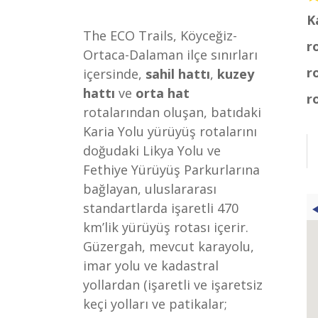
K
The ECO Trails, Köyceğiz-
r
Ortaca-Dalaman ilçe sınırları
r
içersinde,
sahil hattı
,
kuzey
hattı
ve
orta hat
r
rotalarından oluşan, batıdaki
Karia Yolu yürüyüş rotalarını
doğudaki Likya Yolu ve
Fethiye Yürüyüş Parkurlarına
bağlayan, uluslararası
standartlarda işaretli 470
km’lik yürüyüş rotası içerir.
Güzergah, mevcut karayolu,
imar yolu ve kadastral
yollardan (işaretli ve işaretsiz
keçi yolları ve patikalar;