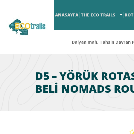
ANASAYFA
THE ECO TRAILS
ROT
Dalyan mah, Tahsin Davran Pa
D5 – YÖRÜK ROTA
BELI NOMADS ROU