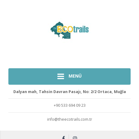
MENÜ
Dalyan mah, Tahsin Davran Pasajı, No: 2/2 Ortaca, Muğla
+90 533 694 09 23
info@theecotrails.com.tr