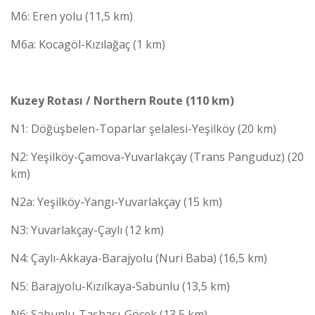
M6: Eren yolu (11,5 km)
M6a: Kocagöl-Kızılağaç (1 km)
Kuzey Rotası / Northern Route (110 km)
N1: Döğüşbelen-Toparlar şelalesi-Yeşilköy (20 km)
N2: Yeşilköy-Çamova-Yuvarlakçay (Trans Panguduz) (20
km)
N2a: Yeşilköy-Yangı-Yuvarlakçay (15 km)
N3: Yuvarlakçay-Çaylı (12 km)
N4: Çaylı-Akkaya-Barajyolu (Nuri Baba) (16,5 km)
N5: Barajyolu-Kızılkaya-Sabunlu (13,5 km)
N6: Sabunlu-Taşbaşı-Göcek (13,5 km)