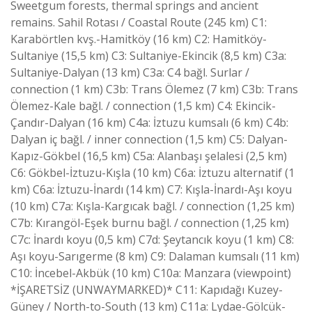
Sweetgum forests, thermal springs and ancient
remains. Sahil Rotası / Coastal Route (245 km) C1:
Karabörtlen kvş.-Hamitköy (16 km) C2: Hamitköy-
Sultaniye (15,5 km) C3: Sultaniye-Ekincik (8,5 km) C3a:
Sultaniye-Dalyan (13 km) C3a: C4 bağl. Surlar /
connection (1 km) C3b: Trans Ölemez (7 km) C3b: Trans
Ölemez-Kale bağl. / connection (1,5 km) C4: Ekincik-
Çandır-Dalyan (16 km) C4a: İztuzu kumsalı (6 km) C4b:
Dalyan iç bağl. / inner connection (1,5 km) C5: Dalyan-
Kapız-Gökbel (16,5 km) C5a: Alanbaşı şelalesi (2,5 km)
C6: Gökbel-İztuzu-Kışla (10 km) C6a: İztuzu alternatif (1
km) C6a: İztuzu-İnardı (14 km) C7: Kışla-İnardı-Aşı koyu
(10 km) C7a: Kışla-Kargıcak bağl. / connection (1,25 km)
C7b: Kırangöl-Eşek burnu bağl. / connection (1,25 km)
C7c: İnardı koyu (0,5 km) C7d: Şeytancık koyu (1 km) C8:
Aşı koyu-Sarıgerme (8 km) C9: Dalaman kumsalı (11 km)
C10: İncebel-Akbük (10 km) C10a: Manzara (viewpoint)
*İŞARETSİZ (UNWAYMARKED)* C11: Kapıdağı Kuzey-
Güney / North-to-South (13 km) C11a: Lydae-Gölcük-