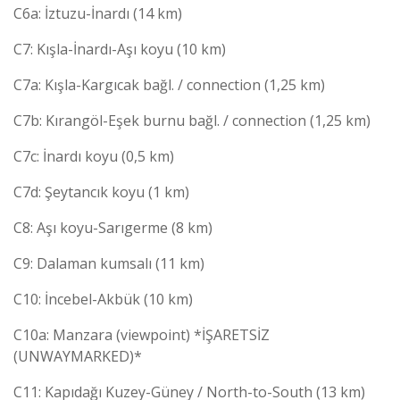
C6a: İztuzu-İnardı (14 km)
C7: Kışla-İnardı-Aşı koyu (10 km)
C7a: Kışla-Kargıcak bağl. / connection (1,25 km)
C7b: Kırangöl-Eşek burnu bağl. / connection (1,25 km)
C7c: İnardı koyu (0,5 km)
C7d: Şeytancık koyu (1 km)
C8: Aşı koyu-Sarıgerme (8 km)
C9: Dalaman kumsalı (11 km)
C10: İncebel-Akbük (10 km)
C10a: Manzara (viewpoint) *İŞARETSİZ
(UNWAYMARKED)*
C11: Kapıdağı Kuzey-Güney / North-to-South (13 km)