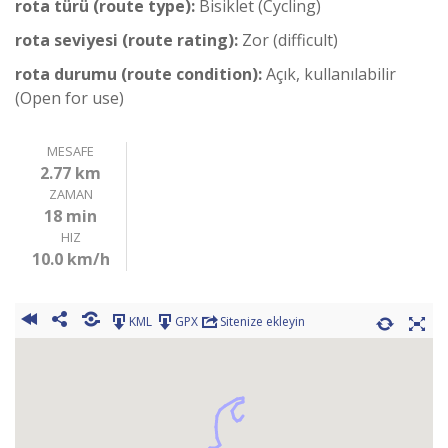
rota türü (route type):
Bisiklet (Cycling)
rota seviyesi (route rating):
Zor (difficult)
rota durumu (route condition):
Açık, kullanılabilir
(Open for use)
MESAFE
2.77 km
ZAMAN
18 min
HIZ
10.0 km/h
KML
GPX
Sitenize ekleyin