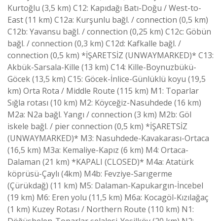
Kurtoğlu (3,5 km) C12: Kapıdağı Batı-Doğu / West-to-
East (11 km) C12a: Kurşunlu bağl. / connection (0,5 km)
C12b: Yavansu bağl. / connection (0,25 km) C12c: Göbün
bağl. / connection (0,3 km) C12d: Kafkalle bağl. /
connection (0,5 km) *İŞARETSİZ (UNWAYMARKED)* C13:
Akbük-Sarsala-Kille (13 km) C14: Kille-Boynuzbükü-
Göcek (13,5 km) C15: Göcek-İnlice-Günlüklü koyu (19,5
km) Orta Rota / Middle Route (115 km) M1: Toparlar
Sığla rotası (10 km) M2: Köyceğiz-Nasuhdede (16 km)
M2a: N2a bağl. Yangı / connection (3 km) M2b: Göl
iskele bağl. / pier connection (0,5 km) *İŞARETSİZ
(UNWAYMARKED)* M3: Nasuhdede-Kavakarası-Ortaca
(16,5 km) M3a: Kemaliye-Kapız (6 km) M4: Ortaca-
Dalaman (21 km) *KAPALI (CLOSED)* M4a: Atatürk
köprüsü-Çaylı (4km) M4b: Fevziye-Sarıgerme
(Çürükdağ) (11 km) M5: Dalaman-Kapukargın-İncebel
(19 km) M6: Eren yolu (11,5 km) M6a: Kocagöl-Kızılağaç
(1 km) Kuzey Rotası / Northern Route (110 km) N1:
Döğüşbelen-Toparlar şelalesi-Yeşilköy (20 km) N2: