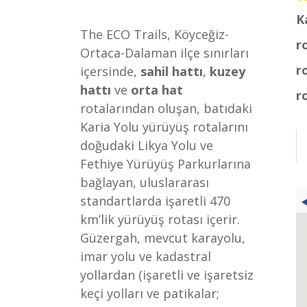
K
The ECO Trails, Köyceğiz-
r
Ortaca-Dalaman ilçe sınırları
r
içersinde,
sahil hattı
,
kuzey
hattı
ve
orta hat
r
rotalarından oluşan, batıdaki
Karia Yolu yürüyüş rotalarını
doğudaki Likya Yolu ve
Fethiye Yürüyüş Parkurlarına
bağlayan, uluslararası
standartlarda işaretli 470
km’lik yürüyüş rotası içerir.
Güzergah, mevcut karayolu,
imar yolu ve kadastral
yollardan (işaretli ve işaretsiz
keçi yolları ve patikalar;