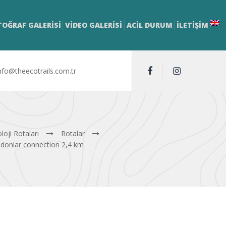
TOĞRAF GALERİSİ
VİDEO GALERİSİ
ACİL DURUM
İLETIŞIM
nfo@theecotrails.com.tr
loji Rotaları
Rotalar
adonlar connection 2,4 km