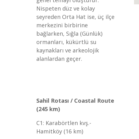
genel temayı oluşturur.
Nispeten düz ve kolay
seyreden Orta Hat ise, üç ilçe
merkezini birbirine
bağlarken, Sığla (Günlük)
ormanları, kükürtlü su
kaynakları ve arkeolojik
alanlardan geçer.
Sahil Rotası / Coastal Route
(245 km)
C1: Karabörtlen kvş.-
Hamitköy (16 km)