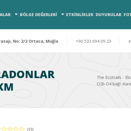
ALAR
BÖLGE DEĞERLERİ
ETKİNLİKLER
DUYURULAR
FO
sajı, No: 2/2 Ortaca, Muğla
+90 533 694 09 23
i
ARADONLAR
The Ecotrails - Eko
 KM
O2b O4 bağl. Kar
(0)