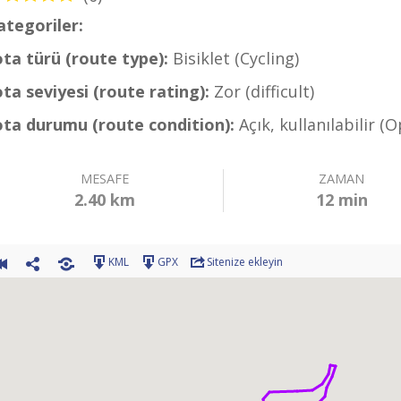
ategoriler:
Bisiklet – Ortaca Rotaları (Cycling – Or
ota türü (route type):
Bisiklet (Cycling)
ota seviyesi (route rating):
Zor (difficult)
ota durumu (route condition):
Açık, kullanılabilir (
MESAFE
ZAMAN
2.40 km
12 min
KML
GPX
Sitenize ekleyin