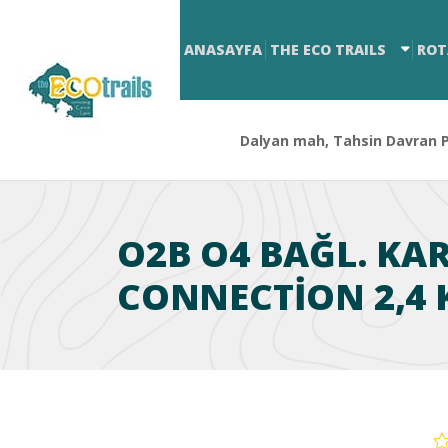
ANASAYFA
THE ECO TRAILS
ROT
Dalyan mah, Tahsin Davran Pa
O2B O4 BAĞL. K
CONNECTION 2,4