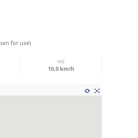
taca Routes)
Open for use)
HIZ
10.0 km/h