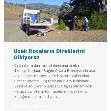
Uzak Rotaların Direklerini
Dikiyoruz
Kış bastırmadan ırak rotaların ana direklerini
dikmeye başladık. Bugün Ortaca Belediyesinin aracı
ve personeli ile Köyceğiz’in bisiklet rotalarından
“Trans Sandras” (K5) rotasının kuzey kısımlarını
(Sazak-Alan-Çövenli-Gökçeova-Ağla) tamamladık.
Haftaya bu rotanın tüm tabelalarını da takmış
olacağımızı tahmin ediyoruz.
“UZAK
DEVAMINI GÖRÜNTÜLE
ROTALARIN