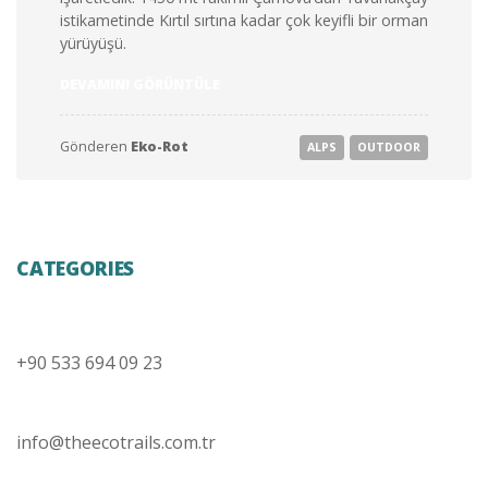
istikametinde Kırtıl sırtına kadar çok keyifli bir orman
yürüyüşü.
“KUZEY
DEVAMINI GÖRÜNTÜLE
ROTASININ
EN
GÜZEL
Gönderen
Eko-Rot
ALPS
OUTDOOR
NOKTASI”
CATEGORIES
+90 533 694 09 23
info@theecotrails.com.tr