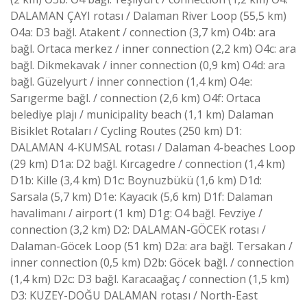
DALAMAN ÇAYI rotası / Dalaman River Loop (55,5 km)
O4a: D3 bağl. Atakent / connection (3,7 km) O4b: ara
bağl. Ortaca merkez / inner connection (2,2 km) O4c: ara
bağl. Dikmekavak / inner connection (0,9 km) O4d: ara
bağl. Güzelyurt / inner connection (1,4 km) O4e:
Sarıgerme bağl. / connection (2,6 km) O4f: Ortaca
belediye plajı / municipality beach (1,1 km) Dalaman
Bisiklet Rotaları / Cycling Routes (250 km) D1:
DALAMAN 4-KUMSAL rotası / Dalaman 4-beaches Loop
(29 km) D1a: D2 bağl. Kırcagedre / connection (1,4 km)
D1b: Kille (3,4 km) D1c: Boynuzbükü (1,6 km) D1d:
Sarsala (5,7 km) D1e: Kayacık (5,6 km) D1f: Dalaman
havalimanı / airport (1 km) D1g: O4 bağl. Fevziye /
connection (3,2 km) D2: DALAMAN-GÖCEK rotası /
Dalaman-Göcek Loop (51 km) D2a: ara bağl. Tersakan /
inner connection (0,5 km) D2b: Göcek bağl. / connection
(1,4 km) D2c: D3 bağl. Karacaağaç / connection (1,5 km)
D3: KUZEY-DOĞU DALAMAN rotası / North-East