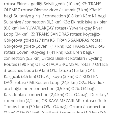
rotası: Ekincik gediği-Selvili gedik (10 km) K3: TRANS
ÖLEMEZ rotası: Ölemez zirve / summit (3 km) K3a: K1
bağl. Sultaniye girişi / connection (0,8 km) K3b: K1 bağl.
Sultaniye / connection (0,3 km) K3c: Ekincik iskele / pier
(0,8 km) K4: YUVARLAKÇAY rotası / Yuvarlakçay River
Loop (34 km) K5: TRANS SANDRAS rotası: Köyceğiz-
Gökçeova göleti (27 km) K5: TRANS SANDRAS rotası:
Gökçeova göleti-Çövenli (17 km) K5: TRANS SANDRAS
rotası: Çövenli-Köyceğiz (41 km) K5a: Eren bağl. /
connection (5,2 km) Ortaca Bisiklet Rotaları / Cycling
Routes (190 km) O1: ORTACA 3-KUMSAL rotası / Ortaca
3-beaches Loop (39 km) O1a: İztuzu (1,5 km) O1b:
Kargıcak (3,5 km) O1c: Aşı koyu (3 km) O2: KÖSTEN
DAĞI rotası / Mt.Kösten Loop (24,5 km) O2a: Hayıtlıöz
ara bağl./ inner connection (0,5 km) O2b: O4 bağl.
Karadonlar/ connection (2,4 km) O2c: O4 bağl. Dereköy/
connection (4,2 km) O3: KAYA MEZARLARI rotası / Rock
Tombs Loop (39 km) O3a: O4 bağl. Ortaca / connection
(2 km) O3b: O4 bağl. Yeşilyurt / connection (1,2 km) O4: