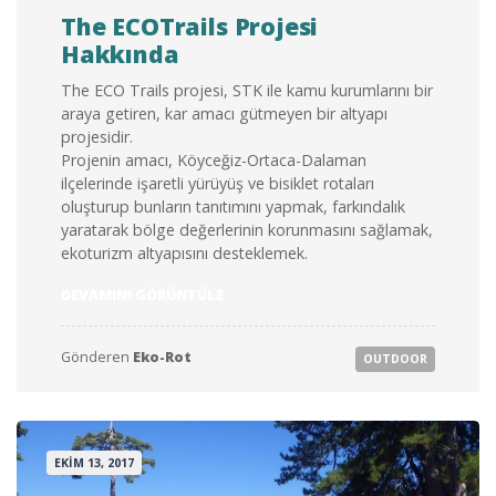
The ECOTrails Projesi
Hakkında
The ECO Trails projesi, STK ile kamu kurumlarını bir
araya getiren, kar amacı gütmeyen bir altyapı
projesidir.
Projenin amacı, Köyceğiz-Ortaca-Dalaman
ilçelerinde işaretli yürüyüş ve bisiklet rotaları
oluşturup bunların tanıtımını yapmak, farkındalık
yaratarak bölge değerlerinin korunmasını sağlamak,
ekoturizm altyapısını desteklemek.
“THE
DEVAMINI GÖRÜNTÜLE
ECOTRAILS
PROJESI
HAKKINDA”
Gönderen
Eko-Rot
OUTDOOR
EKIM 13, 2017