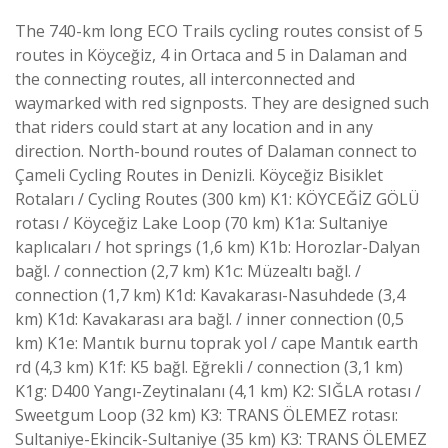
The 740-km long ECO Trails cycling routes consist of 5
routes in Köyceğiz, 4 in Ortaca and 5 in Dalaman and
the connecting routes, all interconnected and
waymarked with red signposts. They are designed such
that riders could start at any location and in any
direction. North-bound routes of Dalaman connect to
Çameli Cycling Routes in Denizli. Köyceğiz Bisiklet
Rotaları / Cycling Routes (300 km) K1: KÖYCEĞİZ GÖLÜ
rotası / Köyceğiz Lake Loop (70 km) K1a: Sultaniye
kaplıcaları / hot springs (1,6 km) K1b: Horozlar-Dalyan
bağl. / connection (2,7 km) K1c: Müzealtı bağl. /
connection (1,7 km) K1d: Kavakarası-Nasuhdede (3,4
km) K1d: Kavakarası ara bağl. / inner connection (0,5
km) K1e: Mantık burnu toprak yol / cape Mantık earth
rd (4,3 km) K1f: K5 bağl. Eğrekli / connection (3,1 km)
K1g: D400 Yangı-Zeytinalanı (4,1 km) K2: SIĞLA rotası /
Sweetgum Loop (32 km) K3: TRANS ÖLEMEZ rotası:
Sultaniye-Ekincik-Sultaniye (35 km) K3: TRANS ÖLEMEZ