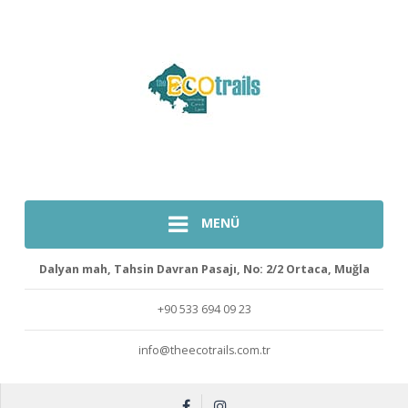
MENÜ
Dalyan mah, Tahsin Davran Pasajı, No: 2/2 Ortaca, Muğla
+90 533 694 09 23
info@theecotrails.com.tr