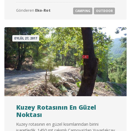
DIREKLERINI
DIKIYORUZ”
Gönderen
Eko-Rot
CAMPING
OUTDOOR
EYLÜL 27, 2017
Kuzey Rotasının En Güzel
Noktası
Kuzey rotasının en güzel kısımlarından birini
işaretledik. 1450 mt rakımlı Çamova’dan Yuvarlakçay