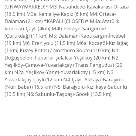
(UNWAYMARKED)* M3: Nasuhdede-Kavakarası-Ortaca
(16,5 km) M3a: Kemaliye-Kapız (6 km) M4: Ortaca-
Dalaman (21 km) *KAPALI (CLOSED)* M4a: Atatürk
köprüsü-Çaylı (4km) M4b: Fevziye-Sarıgerme
(Çürükdağ) (11 km) M5: Dalaman-Kapukargın-İncebel
(19 km) M6: Eren yolu (11,5 km) M6a: Kocagöl-Kızılağaç
(1 km) Kuzey Rotası / Northern Route (110 km) N1:
Döğüşbelen-Toparlar şelalesi-Yeşilköy (20 km) N2:
Yeşilköy-Çamova-Yuvarlakçay (Trans Panguduz) (20
km) N2a: Yeşilköy-Yangı-Yuvarlakçay (15 km) N3:
Yuvarlakçay-Çaylı (12 km) N4: Çaylı-Akkaya-Barajyolu
(Nuri Baba) (16,5 km) N5: Barajyolu-Kızılkaya-Sabunlu
(13,5 km) N6: Sabunlu-Taşbaşı-Göcek (13,5 km)