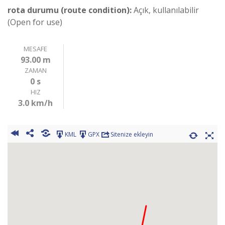
rota durumu (route condition):
Açık, kullanılabilir
(Open for use)
MESAFE
93.00 m
ZAMAN
0 s
HIZ
3.0 km/h
KML
GPX
Sitenize ekleyin