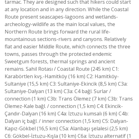
tarmac. They are designed such that hikers could start
at any location and in any direction. While the Coastal
Route present seascapes-lagoons and wetlands-
archeology-wildlife as the main local values, the
Northern Route brings forward the rural life-
mountainous sections-rivers and canyons. Relatively
flat and easier Middle Route, which connects the three
towns, passes through the protected endemic
Sweetgum forests, thermal springs and ancient
remains. Sahil Rotası / Coastal Route (245 km) C1:
Karabörtlen kvş.-Hamitköy (16 km) C2: Hamitköy-
Sultaniye (15,5 km) C3: Sultaniye-Ekincik (8,5 km) C3a:
Sultaniye-Dalyan (13 km) C3a: C4 bağl. Surlar /
connection (1 km) C3b: Trans Ölemez (7 km) C3b: Trans
Ölemez-Kale bağl. / connection (1,5 km) C4: Ekincik-
Çandır-Dalyan (16 km) C4a: İztuzu kumsalı (6 km) C4b:
Dalyan iç bağl. / inner connection (1,5 km) C5: Dalyan-
Kapız-Gökbel (16,5 km) C5a: Alanbaşı şelalesi (2,5 km)
C6: Gökbel-İztuzu-Kışla (10 km) C6a: İztuzu alternatif (1