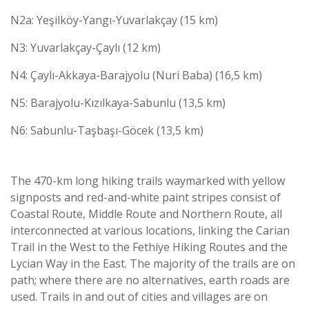
N2a: Yeşilköy-Yangı-Yuvarlakçay (15 km)
N3: Yuvarlakçay-Çaylı (12 km)
N4: Çaylı-Akkaya-Barajyolu (Nuri Baba) (16,5 km)
N5: Barajyolu-Kızılkaya-Sabunlu (13,5 km)
N6: Sabunlu-Taşbaşı-Göcek (13,5 km)
The 470-km long hiking trails waymarked with yellow
signposts and red-and-white paint stripes consist of
Coastal Route, Middle Route and Northern Route, all
interconnected at various locations, linking the Carian
Trail in the West to the Fethiye Hiking Routes and the
Lycian Way in the East. The majority of the trails are on
path; where there are no alternatives, earth roads are
used. Trails in and out of cities and villages are on