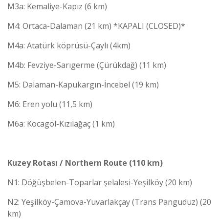
M3a: Kemaliye-Kapız (6 km)
M4: Ortaca-Dalaman (21 km) *KAPALI (CLOSED)*
M4a: Atatürk köprüsü-Çaylı (4km)
M4b: Fevziye-Sarıgerme (Çürükdağ) (11 km)
M5: Dalaman-Kapukargın-İncebel (19 km)
M6: Eren yolu (11,5 km)
M6a: Kocagöl-Kızılağaç (1 km)
Kuzey Rotası / Northern Route (110 km)
N1: Döğüşbelen-Toparlar şelalesi-Yeşilköy (20 km)
N2: Yeşilköy-Çamova-Yuvarlakçay (Trans Panguduz) (20
km)