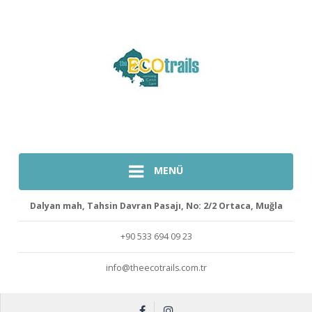
MENÜ
Dalyan mah, Tahsin Davran Pasajı, No: 2/2 Ortaca, Muğla
+90 533 694 09 23
info@theecotrails.com.tr