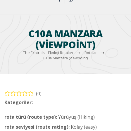
C10A MANZARA
(VIEWPOINT)
The Ecotrails - Ekoloji Rotaları
Rotalar
C10a Manzara (viewpoint)
(0)
Kategoriler:
Yürüyüş – Sahil Rotası (Hiking – Coastal Route)
rota türü (route type):
Yürüyüş (Hiking)
rota seviyesi (route rating):
Kolay (easy)