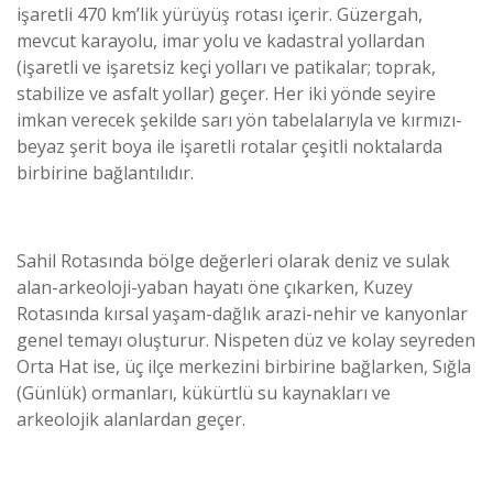
işaretli 470 km’lik yürüyüş rotası içerir. Güzergah,
mevcut karayolu, imar yolu ve kadastral yollardan
(işaretli ve işaretsiz keçi yolları ve patikalar; toprak,
stabilize ve asfalt yollar) geçer. Her iki yönde seyire
imkan verecek şekilde sarı yön tabelalarıyla ve kırmızı-
beyaz şerit boya ile işaretli rotalar çeşitli noktalarda
birbirine bağlantılıdır.
Sahil Rotasında bölge değerleri olarak deniz ve sulak
alan-arkeoloji-yaban hayatı öne çıkarken, Kuzey
Rotasında kırsal yaşam-dağlık arazi-nehir ve kanyonlar
genel temayı oluşturur. Nispeten düz ve kolay seyreden
Orta Hat ise, üç ilçe merkezini birbirine bağlarken, Sığla
(Günlük) ormanları, kükürtlü su kaynakları ve
arkeolojik alanlardan geçer.