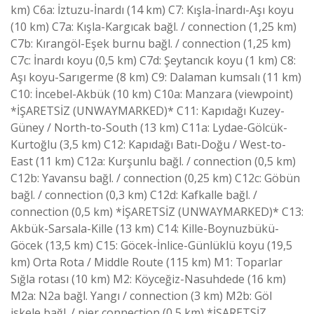
km) C6a: İztuzu-İnardı (14 km) C7: Kışla-İnardı-Aşı koyu
(10 km) C7a: Kışla-Kargıcak bağl. / connection (1,25 km)
C7b: Kırangöl-Eşek burnu bağl. / connection (1,25 km)
C7c: İnardı koyu (0,5 km) C7d: Şeytancık koyu (1 km) C8:
Aşı koyu-Sarıgerme (8 km) C9: Dalaman kumsalı (11 km)
C10: İncebel-Akbük (10 km) C10a: Manzara (viewpoint)
*İŞARETSİZ (UNWAYMARKED)* C11: Kapıdağı Kuzey-
Güney / North-to-South (13 km) C11a: Lydae-Gölcük-
Kurtoğlu (3,5 km) C12: Kapıdağı Batı-Doğu / West-to-
East (11 km) C12a: Kurşunlu bağl. / connection (0,5 km)
C12b: Yavansu bağl. / connection (0,25 km) C12c: Göbün
bağl. / connection (0,3 km) C12d: Kafkalle bağl. /
connection (0,5 km) *İŞARETSİZ (UNWAYMARKED)* C13:
Akbük-Sarsala-Kille (13 km) C14: Kille-Boynuzbükü-
Göcek (13,5 km) C15: Göcek-İnlice-Günlüklü koyu (19,5
km) Orta Rota / Middle Route (115 km) M1: Toparlar
Sığla rotası (10 km) M2: Köyceğiz-Nasuhdede (16 km)
M2a: N2a bağl. Yangı / connection (3 km) M2b: Göl
iskele bağl. / pier connection (0,5 km) *İŞARETSİZ