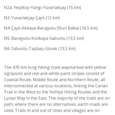
N2a: Yeşilköy-Yangı-Yuvarlakçay (15 km)
N3: Yuvarlakçay-Çaylı (12 km)
N4: Çaylı-Akkaya-Barajyolu (Nuri Baba) (16,5 km)
N5: Barajyolu-Kızılkaya-Sabunlu (13,5 km)
N6: Sabunlu-Taşbaşı-Göcek (13,5 km)
The 470-km long hiking trails waymarked with yellow
signposts and red-and-white paint stripes consist of
Coastal Route, Middle Route and Northern Route, all
interconnected at various locations, linking the Carian
Trail in the West to the Fethiye Hiking Routes and the
Lycian Way in the East. The majority of the trails are on
path; where there are no alternatives, earth roads are
used. Trails in and out of cities and villages are on