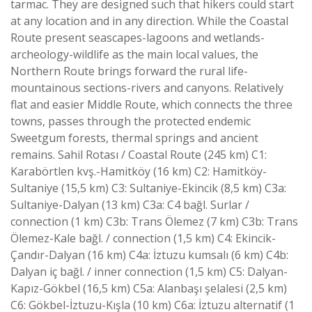
tarmac. They are designed such that hikers could start
at any location and in any direction. While the Coastal
Route present seascapes-lagoons and wetlands-
archeology-wildlife as the main local values, the
Northern Route brings forward the rural life-
mountainous sections-rivers and canyons. Relatively
flat and easier Middle Route, which connects the three
towns, passes through the protected endemic
Sweetgum forests, thermal springs and ancient
remains. Sahil Rotası / Coastal Route (245 km) C1:
Karabörtlen kvş.-Hamitköy (16 km) C2: Hamitköy-
Sultaniye (15,5 km) C3: Sultaniye-Ekincik (8,5 km) C3a:
Sultaniye-Dalyan (13 km) C3a: C4 bağl. Surlar /
connection (1 km) C3b: Trans Ölemez (7 km) C3b: Trans
Ölemez-Kale bağl. / connection (1,5 km) C4: Ekincik-
Çandır-Dalyan (16 km) C4a: İztuzu kumsalı (6 km) C4b:
Dalyan iç bağl. / inner connection (1,5 km) C5: Dalyan-
Kapız-Gökbel (16,5 km) C5a: Alanbaşı şelalesi (2,5 km)
C6: Gökbel-İztuzu-Kışla (10 km) C6a: İztuzu alternatif (1