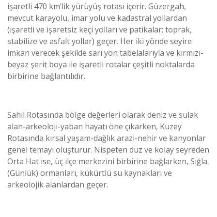
işaretli 470 km’lik yürüyüş rotası içerir. Güzergah,
mevcut karayolu, imar yolu ve kadastral yollardan
(işaretli ve işaretsiz keçi yolları ve patikalar; toprak,
stabilize ve asfalt yollar) geçer. Her iki yönde seyire
imkan verecek şekilde sarı yön tabelalarıyla ve kırmızı-
beyaz şerit boya ile işaretli rotalar çeşitli noktalarda
birbirine bağlantılıdır.
Sahil Rotasında bölge değerleri olarak deniz ve sulak
alan-arkeoloji-yaban hayatı öne çıkarken, Kuzey
Rotasında kırsal yaşam-dağlık arazi-nehir ve kanyonlar
genel temayı oluşturur. Nispeten düz ve kolay seyreden
Orta Hat ise, üç ilçe merkezini birbirine bağlarken, Sığla
(Günlük) ormanları, kükürtlü su kaynakları ve
arkeolojik alanlardan geçer.