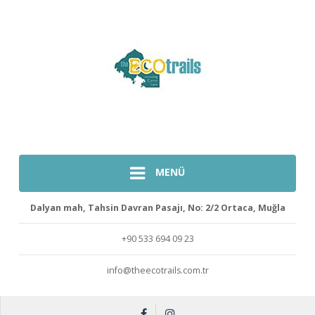
MENÜ
Dalyan mah, Tahsin Davran Pasajı, No: 2/2 Ortaca, Muğla
+90 533 694 09 23
info@theecotrails.com.tr