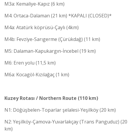
M3a: Kemaliye-Kapız (6 km)
M4: Ortaca-Dalaman (21 km) *KAPALI (CLOSED)*
M4a: Atatürk köprüsü-Çaylı (4km)
M4b: Fevziye-Sarıgerme (Çürükdağ) (11 km)
M5: Dalaman-Kapukargın-İncebel (19 km)
M6: Eren yolu (11,5 km)
M6a: Kocagöl-Kızılağaç (1 km)
Kuzey Rotası / Northern Route (110 km)
N1: Döğüşbelen-Toparlar şelalesi-Yeşilköy (20 km)
N2: Yeşilköy-Çamova-Yuvarlakçay (Trans Panguduz) (20
km)