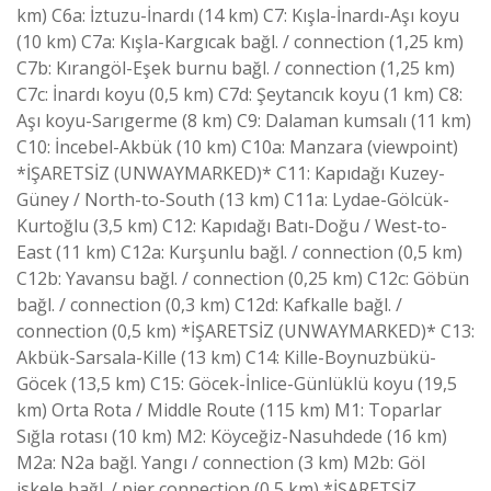
km) C6a: İztuzu-İnardı (14 km) C7: Kışla-İnardı-Aşı koyu
(10 km) C7a: Kışla-Kargıcak bağl. / connection (1,25 km)
C7b: Kırangöl-Eşek burnu bağl. / connection (1,25 km)
C7c: İnardı koyu (0,5 km) C7d: Şeytancık koyu (1 km) C8:
Aşı koyu-Sarıgerme (8 km) C9: Dalaman kumsalı (11 km)
C10: İncebel-Akbük (10 km) C10a: Manzara (viewpoint)
*İŞARETSİZ (UNWAYMARKED)* C11: Kapıdağı Kuzey-
Güney / North-to-South (13 km) C11a: Lydae-Gölcük-
Kurtoğlu (3,5 km) C12: Kapıdağı Batı-Doğu / West-to-
East (11 km) C12a: Kurşunlu bağl. / connection (0,5 km)
C12b: Yavansu bağl. / connection (0,25 km) C12c: Göbün
bağl. / connection (0,3 km) C12d: Kafkalle bağl. /
connection (0,5 km) *İŞARETSİZ (UNWAYMARKED)* C13:
Akbük-Sarsala-Kille (13 km) C14: Kille-Boynuzbükü-
Göcek (13,5 km) C15: Göcek-İnlice-Günlüklü koyu (19,5
km) Orta Rota / Middle Route (115 km) M1: Toparlar
Sığla rotası (10 km) M2: Köyceğiz-Nasuhdede (16 km)
M2a: N2a bağl. Yangı / connection (3 km) M2b: Göl
iskele bağl. / pier connection (0,5 km) *İŞARETSİZ