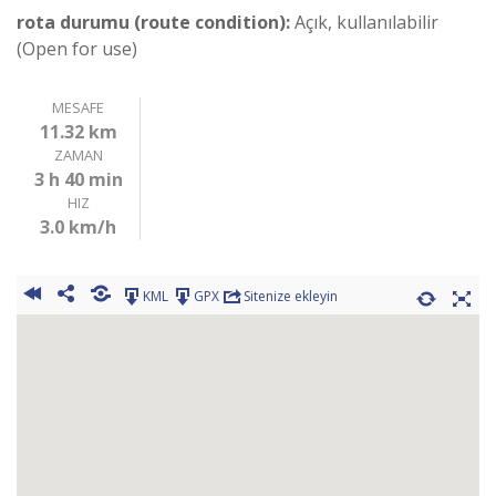
rota durumu (route condition):
Açık, kullanılabilir
(Open for use)
MESAFE
11.32 km
ZAMAN
3 h 40 min
HIZ
3.0 km/h
KML
GPX
Sitenize ekleyin