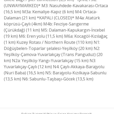
(UNWAYMARKED)* M3: Nasuhdede-Kavakarası-Ortaca
(16,5 km) M3a: Kemaliye-Kapız (6 km) M4: Ortaca-
Dalaman (21 km) *KAPALI (CLOSED)* M4a: Atatürk
köprüsü-Çaylı (4km) M4b: Fevziye-Sarıgerme
(Çürükdağ) (11 km) M5: Dalaman-Kapukargın-İncebel
(19 km) M6: Eren yolu (11,5 km) M6a: Kocagöl-Kızılağaç
(1 km) Kuzey Rotası / Northern Route (110 km) N1:
Döğüşbelen-Toparlar şelalesi-Yeşilköy (20 km) N2:
Yeşilköy-Çamova-Yuvarlakçay (Trans Panguduz) (20
km) N2a: Yeşilköy-Yangı-Yuvarlakçay (15 km) N3:
Yuvarlakçay-Çaylı (12 km) N4: Çaylı-Akkaya-Barajyolu
(Nuri Baba) (16,5 km) N5: Barajyolu-Kızılkaya-Sabunlu
(13,5 km) N6: Sabunlu-Taşbaşı-Göcek (13,5 km)