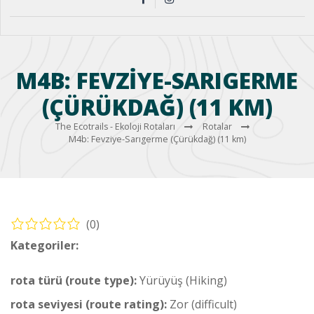
M4B: FEVZIYE-SARIGERME
(ÇÜRÜKDAĞ) (11 KM)
The Ecotrails - Ekoloji Rotaları
Rotalar
M4b: Fevziye-Sarıgerme (Çürükdağ) (11 km)
(0)
Kategoriler:
Yürüyüş – Orta Rotası (Hiking – Middle Route)
rota türü (route type):
Yürüyüş (Hiking)
rota seviyesi (route rating):
Zor (difficult)