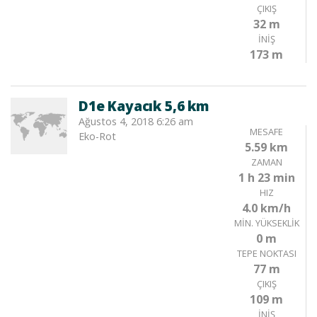
ÇIKIŞ
32 m
İNIŞ
173 m
D1e Kayacık 5,6 km
Ağustos 4, 2018 6:26 am
MESAFE
Eko-Rot
5.59 km
ZAMAN
1 h 23 min
HIZ
4.0 km/h
MIN. YÜKSEKLIK
0 m
TEPE NOKTASI
77 m
ÇIKIŞ
109 m
İNIŞ