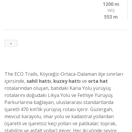
1200 m
İNIŞ
553 m
«
The ECO Trails, Köyceğiz-Ortaca-Dalaman ilçe sınırları
içersinde,
sahil hattı
,
kuzey hattı
ve
orta hat
rotalarından oluşan, batıdaki Karia Yolu yürüyüş
rotalarını doğudaki Likya Yolu ve Fethiye Yürüyüş
Parkurlarına bağlayan, uluslararası standartlarda
işaretli 470 km’lik yürüyüş rotası içerir. Güzergah,
mevcut karayolu, imar yolu ve kadastral yollardan
(işaretli ve işaretsiz keçi yolları ve patikalar; toprak,
stabilize ve asfalt yollar) geçer. Her iki yönde seyire