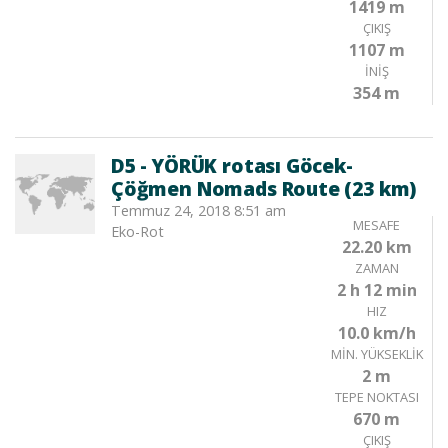
1419 m
ÇIKIŞ
1107 m
İNIŞ
354 m
D5 - YÖRÜK rotası Göcek-
Çöğmen Nomads Route (23 km)
Temmuz 24, 2018 8:51 am
MESAFE
Eko-Rot
22.20 km
ZAMAN
2 h 12 min
HIZ
10.0 km/h
MIN. YÜKSEKLIK
2 m
TEPE NOKTASI
670 m
ÇIKIŞ