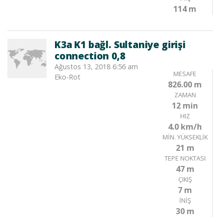
114 m
K3a K1 bağl. Sultaniye girişi
connection 0,8
Ağustos 13, 2018 6:56 am
MESAFE
Eko-Rot
826.00 m
ZAMAN
12 min
HIZ
4.0 km/h
MIN. YÜKSEKLIK
21 m
TEPE NOKTASI
47 m
ÇIKIŞ
7 m
İNIŞ
30 m