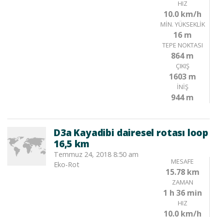
HIZ
10.0 km/h
MIN. YÜKSEKLIK
16 m
TEPE NOKTASI
864 m
ÇIKIŞ
1603 m
İNIŞ
944 m
D3a Kayadibi dairesel rotası loop
16,5 km
Temmuz 24, 2018 8:50 am
MESAFE
Eko-Rot
15.78 km
ZAMAN
1 h 36 min
HIZ
10.0 km/h