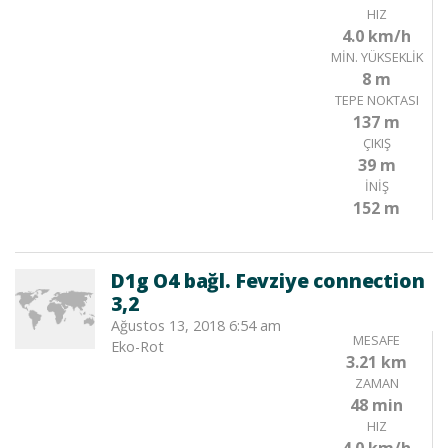
HIZ
4.0 km/h
MIN. YÜKSEKLIK
8 m
TEPE NOKTASI
137 m
ÇIKIŞ
39 m
İNIŞ
152 m
D1g O4 bağl. Fevziye connection
3,2
Ağustos 13, 2018 6:54 am
MESAFE
Eko-Rot
3.21 km
ZAMAN
48 min
HIZ