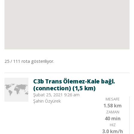
25 / 111 rota gösteriliyor.
C3b Trans Ölemez-Kale bağl.
(connection) (1,5 km)
Şubat 25, 2021 9:26 am
MESAFE
Şahin Özyürek
1.58 km
ZAMAN
40 min
HIZ
3.0 km/h