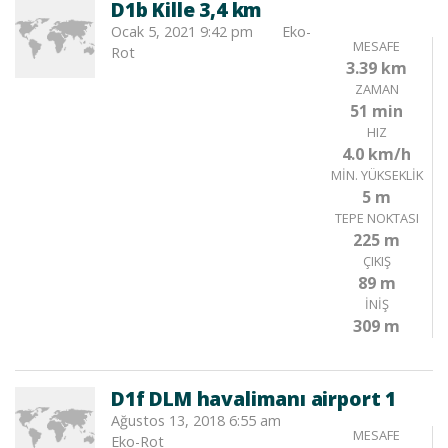
D1b Kille 3,4 km
Ocak 5, 2021 9:42 pm
Eko-
MESAFE
Rot
3.39 km
ZAMAN
51 min
HIZ
4.0 km/h
MIN. YÜKSEKLIK
5 m
TEPE NOKTASI
225 m
ÇIKIŞ
89 m
İNIŞ
309 m
D1f DLM havalimanı airport 1
Ağustos 13, 2018 6:55 am
MESAFE
Eko-Rot