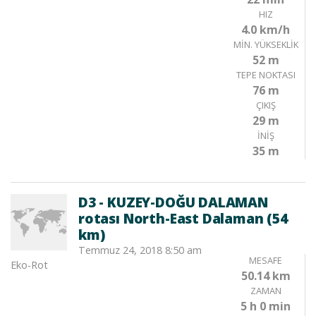
HIZ
4.0 km/h
MIN. YÜKSEKLIK
52 m
TEPE NOKTASI
76 m
ÇIKIŞ
29 m
İNIŞ
35 m
D3 - KUZEY-DOĞU DALAMAN
rotası North-East Dalaman (54
km)
Temmuz 24, 2018 8:50 am
MESAFE
Eko-Rot
50.14 km
ZAMAN
5 h 0 min