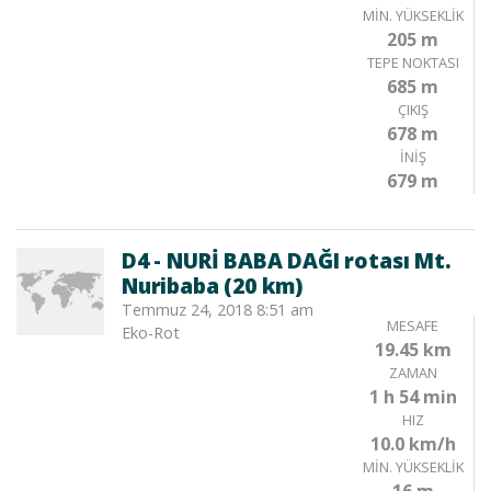
MIN. YÜKSEKLIK
205 m
TEPE NOKTASI
685 m
ÇIKIŞ
678 m
İNIŞ
679 m
D4 - NURİ BABA DAĞI rotası Mt.
Nuribaba (20 km)
Temmuz 24, 2018 8:51 am
MESAFE
Eko-Rot
19.45 km
ZAMAN
1 h 54 min
HIZ
10.0 km/h
MIN. YÜKSEKLIK