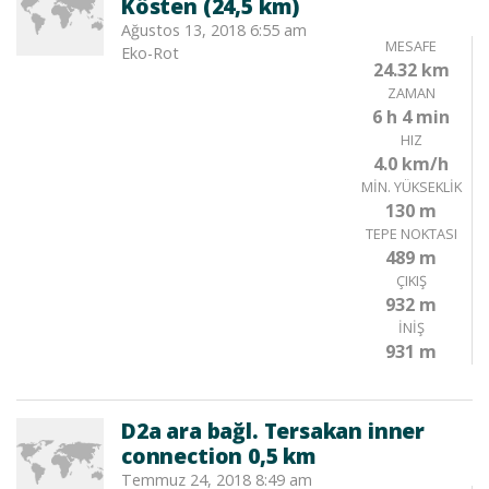
Kösten (24,5 km)
Ağustos 13, 2018 6:55 am
MESAFE
Eko-Rot
24.32 km
ZAMAN
6 h 4 min
HIZ
4.0 km/h
MIN. YÜKSEKLIK
130 m
TEPE NOKTASI
489 m
ÇIKIŞ
932 m
İNIŞ
931 m
D2a ara bağl. Tersakan inner
connection 0,5 km
Temmuz 24, 2018 8:49 am