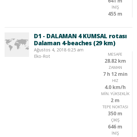
641 m
İNIŞ
455 m
D1 - DALAMAN 4 KUMSAL rotası
Dalaman 4-beaches (29 km)
Ağustos 4, 2018 6:25 am
MESAFE
Eko-Rot
28.82 km
ZAMAN
7 h 12 min
HIZ
4.0 km/h
MIN. YÜKSEKLIK
2 m
TEPE NOKTASI
350 m
ÇIKIŞ
646 m
İNIŞ