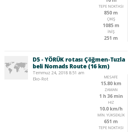
16 m
TEPE NOKTASI
850 m
ÇIKIŞ
1085 m
İNIŞ
251 m
D5 - YÖRÜK rotası Çöğmen-Tuzla
beli Nomads Route (16 km)
Temmuz 24, 2018 8:51 am
MESAFE
Eko-Rot
15.80 km
ZAMAN
1 h 36 min
HIZ
10.0 km/h
MIN. YÜKSEKLIK
651 m
TEPE NOKTASI