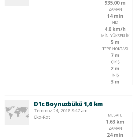
935.00 m
ZAMAN
14 min
HIZ
4.0 km/h
MIN. YÜKSEKLIK
5 m
TEPE NOKTASI
7 m
ÇIKIŞ
2 m
İNIŞ
3 m
D1c Boynuzbükü 1,6 km
Temmuz 24, 2018 8:47 am
MESAFE
Eko-Rot
1.63 km
ZAMAN
24 min