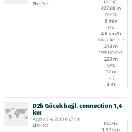
MESAFE
Eko-Rot
427.00 m
ZAMAN
6 min
HIZ
4.0 km/h
MIN. YÜKSEKLIK
213 m
TEPE NOKTASI
223 m
ÇIKIŞ
12 m
İNIŞ
3 m
D2b Göcek bağl. connection 1,4
km
Ağustos 4, 2018 6:27 am
MESAFE
Eko-Rot
1.37 km