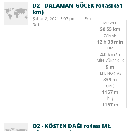
D2 - DALAMAN-GÖCEK rotası (51
km)
Şubat 8, 2021 3:07 pm
Eko-
MESAFE
Rot
50.55 km
ZAMAN
12 h 38 min
HIZ
4.0 km/h
MIN. YÜKSEKLIK
9 m
TEPE NOKTASI
339 m
ÇIKIŞ
1157 m
İNIŞ
1157 m
O2 - KÖSTEN DAĞI rotası Mt.