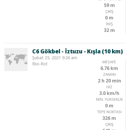
59 m
ÇIKIŞ
0 m
İNIŞ
32 m
C6 Gökbel - İztuzu - Kışla (10 km)
Şubat 25, 2021 9:26 am
MESAFE
Eko-Rot
6.76 km
ZAMAN
2 h 20 min
HIZ
3.0 km/h
MIN. YÜKSEKLIK
0 m
TEPE NOKTASI
326 m
ÇIKIŞ