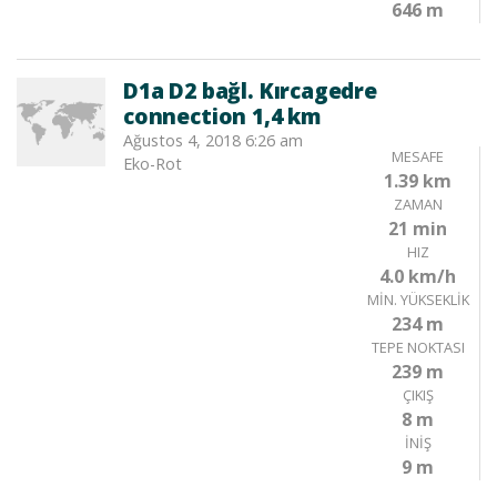
646 m
D1a D2 bağl. Kırcagedre
connection 1,4 km
Ağustos 4, 2018 6:26 am
MESAFE
Eko-Rot
1.39 km
ZAMAN
21 min
HIZ
4.0 km/h
MIN. YÜKSEKLIK
234 m
TEPE NOKTASI
239 m
ÇIKIŞ
8 m
İNIŞ
9 m