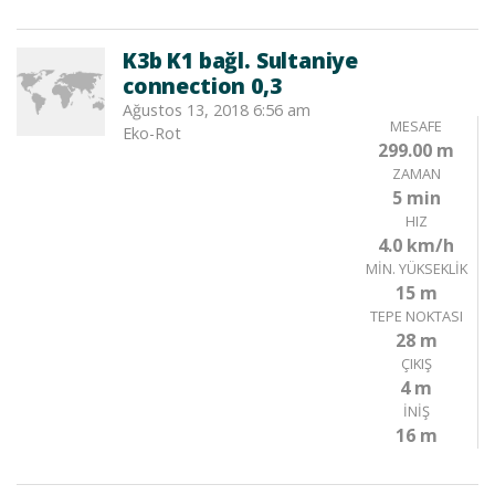
K3b K1 bağl. Sultaniye
connection 0,3
Ağustos 13, 2018 6:56 am
MESAFE
Eko-Rot
299.00 m
ZAMAN
5 min
HIZ
4.0 km/h
MIN. YÜKSEKLIK
15 m
TEPE NOKTASI
28 m
ÇIKIŞ
4 m
İNIŞ
16 m