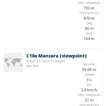
MIN. YÜKSEKLIK
733 m
TEPE NOKTASI
876 m
ÇIKIŞ
66 m
İNIŞ
164 m
C10a Manzara (viewpoint)
Şubat 22, 2021 12:44 pm
MESAFE
Eko-Rot
93.00 m
ZAMAN
0 s
HIZ
3.0 km/h
MIN. YÜKSEKLIK
27 m
TEPE NOKTASI