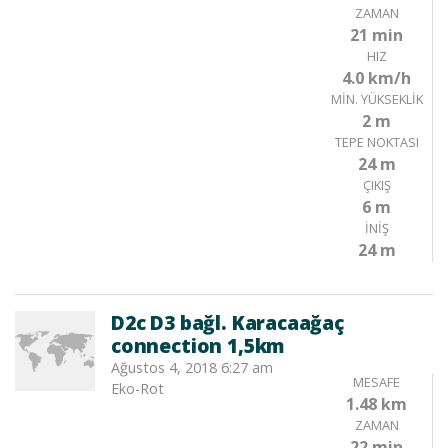
ZAMAN
21 min
HIZ
4.0 km/h
MIN. YÜKSEKLIK
2 m
TEPE NOKTASI
24 m
ÇIKIŞ
6 m
İNIŞ
24 m
D2c D3 bağl. Karacaağaç
connection 1,5km
Ağustos 4, 2018 6:27 am
MESAFE
Eko-Rot
1.48 km
ZAMAN
22 min