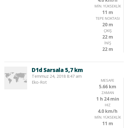
4.0 km/h
MIN. YÜKSEKLIK
11 m
TEPE NOKTASI
20 m
ÇIKIŞ
22 m
İNIŞ
22 m
D1d Sarsala 5,7 km
Temmuz 24, 2018 8:47 am
MESAFE
Eko-Rot
5.66 km
ZAMAN
1 h 24 min
HIZ
4.0 km/h
MIN. YÜKSEKLIK
11 m