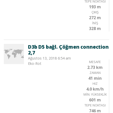
TEPE NOKTASI
193 m
ÇIKIŞ
272 m
İNIŞ
328 m
D3b D5 bağl. Çöğmen connection
2,7
Ağustos 13, 2018 6:54 am
MESAFE
Eko-Rot
2.73 km
ZAMAN
41 min
HIZ
4.0 km/h
MIN. YÜKSEKLIK
601 m
TEPE NOKTASI
746 m