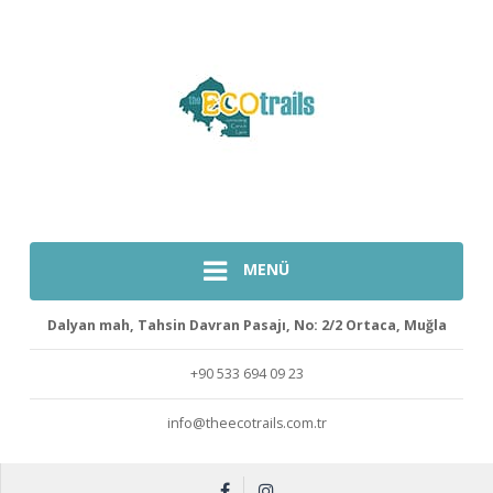
MENÜ
Dalyan mah, Tahsin Davran Pasajı, No: 2/2 Ortaca, Muğla
+90 533 694 09 23
info@theecotrails.com.tr