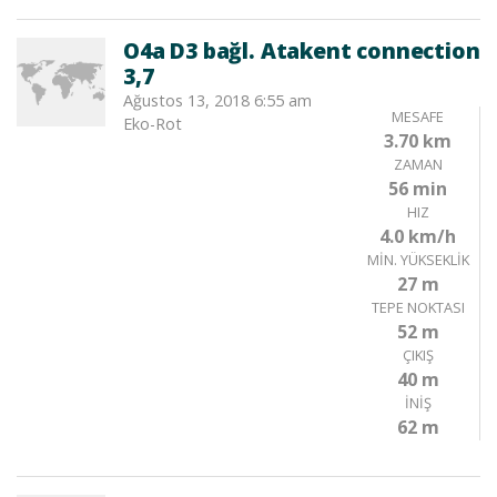
O4a D3 bağl. Atakent connection
3,7
Ağustos 13, 2018 6:55 am
MESAFE
Eko-Rot
3.70 km
ZAMAN
56 min
HIZ
4.0 km/h
MIN. YÜKSEKLIK
27 m
TEPE NOKTASI
52 m
ÇIKIŞ
40 m
İNIŞ
62 m